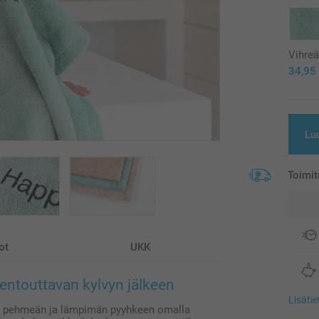
Vihre
34,95
Lu
Toimit
ot
UKK
entouttavan kylvyn jälkeen
Lisäti
aa pehmeän ja lämpimän pyyhkeen omalla