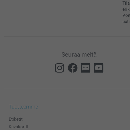
Til
eri
Voi
uuti
Seuraa meitä
Tuotteemme
Etiketit
Kuvakortit