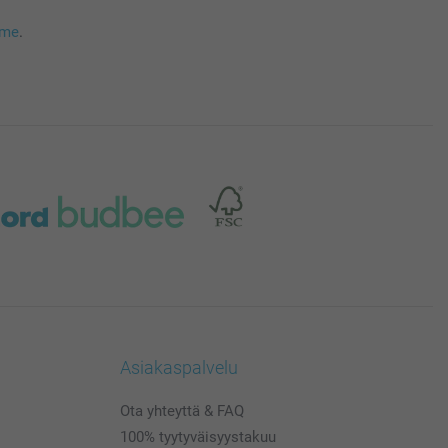
mme
.
Asiakaspalvelu
Ota yhteyttä & FAQ
100% tyytyväisyystakuu