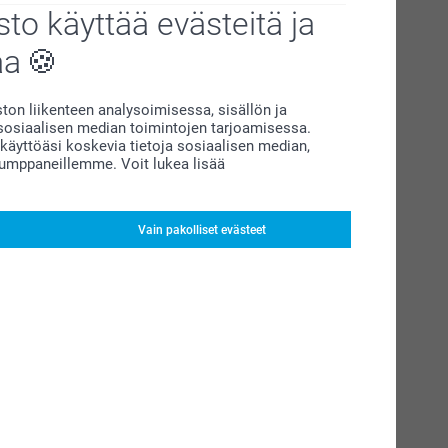
to käyttää evästeitä ja
aa
on liikenteen analysoimisessa, sisällön ja
siaalisen median toimintojen tarjoamisessa.
äyttöäsi koskevia tietoja sosiaalisen median,
kumppaneillemme. Voit lukea lisää
Vain pakolliset evästeet