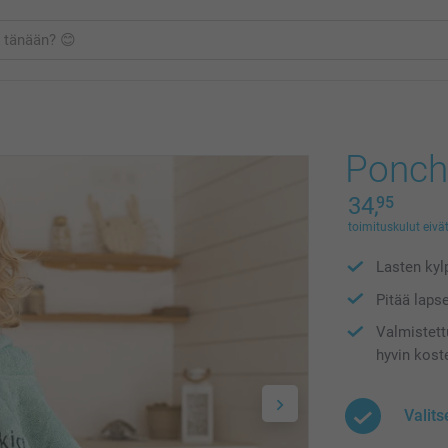
Ponch
34,
95
toimituskulut eivät
Lasten kyl
Pitää laps
Valmistett
hyvin kost
Valits