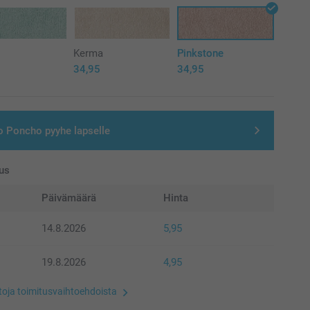
ä
Kerma
Pinkstone
34,95
34,95
o Poncho pyyhe lapselle
us
Päivämäärä
Hinta
14.8.2026
5,95
19.8.2026
4,95
etoja toimitusvaihtoehdoista