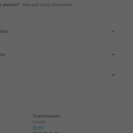
 pieleen?
Saa uusi tuote ilmaiseksi
linta
ukseesi Miffy säästöpossu
sto
at euroina, sisältävät arvonlisäveron ja eivät sisällä
 Miffy-säästöpossu saatavilla kolmessa värissä
tää lastenhuoneen koristeena
staa, valmistettu pölyä hylkivästä, rikkoutumattomasta
a ei ole ftalaatteja
(korkeus) x 6 cm (halkaisija)
Toalettilaukku
2 mallia
26,95