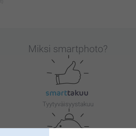
t)
Miksi
smartphoto
?
Tyytyväisyystakuu