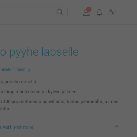
o pyyhe lapselle
 sisälly hintaan
py poncho nimellä
en lämpimänä uinnin tai kylvyn jälkeen
u 100-prosenttisesta puuvillasta, tuntuu pehmeältä ja imee
eutta
e väri
(Pinkstone)