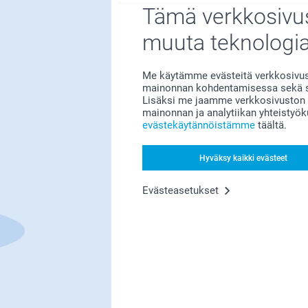
Tämä verkkosivus
muuta teknologi
Bonusta kaikista tilauksista
Me käytämme evästeitä verkkosivust
mainonnan kohdentamisessa sekä so
Lisäksi me jaamme verkkosivuston k
mainonnan ja analytiikan yhteistyö
evästekäytännöistämme
täältä.
Hyväksy kaikki evästeet
Etsitkö inspiraatiota?
Evästeasetukset
Olemme täällä sinun vuoksesi