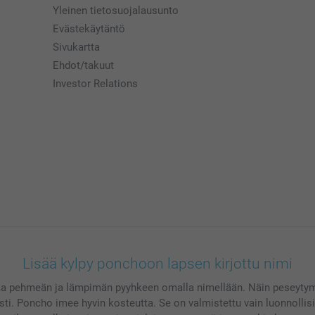
Yleinen tietosuojalausunto
Evästekäytäntö
Sivukartta
Ehdot/takuut
Investor Relations
Lisää kylpy ponchoon lapsen kirjottu nimi
aa pehmeän ja lämpimän pyyhkeen omalla nimellään. Näin peseytymi
ksti. Poncho imee hyvin kosteutta. Se on valmistettu vain luonnollis