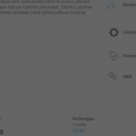
uskalta seikkailulta kerta toisensa jälkeen.
Menikö
apsi haluaa käyttää jatkuvasti. Etenkin pienten
hettä tarvitaan sekä kylvyn jälkeen kotona
Lisäva
Lisää tila
Hinna
15,95/kpl
Kaikki hinnat ov
UKK
postikuluja.
Alkuperäinen
Voidaan käyt
Helppo puhdi
PVC:stä, joss
Mitat: 12 cm 
e
Nallereppu
2 mallia
32,95