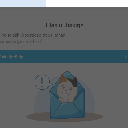
Tilaa uutiskirje
irjoita sähköpostiosoitteesi tähän
Rekisteröidy