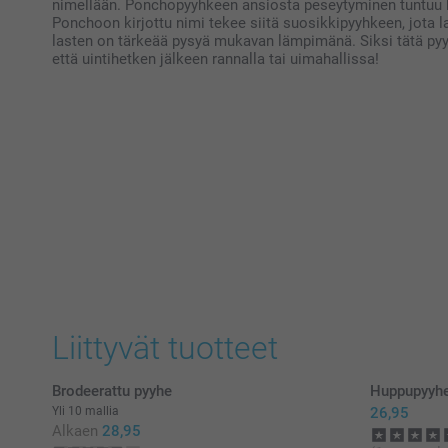
nimellään. Ponchopyyhkeen ansiosta peseytyminen tuntuu ha
Ponchoon kirjottu nimi tekee siitä suosikkipyyhkeen, jota l
lasten on tärkeää pysyä mukavan lämpimänä. Siksi tätä pyy
että uintihetken jälkeen rannalla tai uimahallissa!
Liittyvät tuotteet
Brodeerattu pyyhe
Huppupyyh
Yli 10 mallia
26,95
Alkaen
28,95