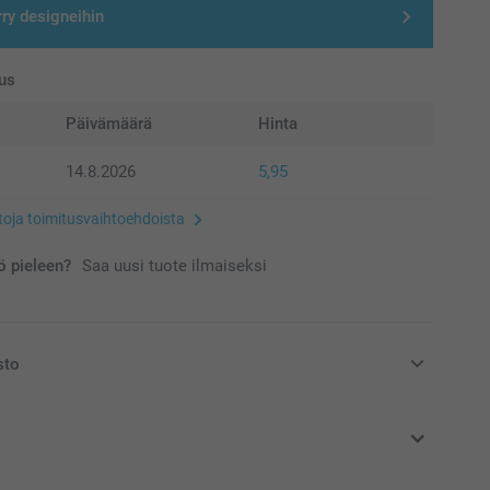
rry designeihin
us
Päivämäärä
Hinta
14.8.2026
5,95
etoja toimitusvaihtoehdoista
 pieleen?
Saa uusi tuote ilmaiseksi
sto
at euroina, sisältävät arvonlisäveron ja eivät sisällä