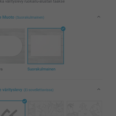
ka värityslevy ruokailu-alustan taakse
se Muoto
(Suorakulmainen)
va
Suorakulmainen
e värityslevy
(Ei sovellettavissa)