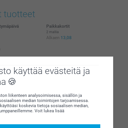
t tuotteet
ntymäpäivä
Paikkakortit
2 mallia
Alkaen
13,08
)
perissä - 6 kpl
Pöytätabletti muovi
4 mallia
to käyttää evästeitä ja
Alkaen
9,95
aa
(11 arvostelut)
on liikenteen analysoimisessa, sisällön ja
siaalisen median toimintojen tarjoamisessa.
äyttöäsi koskevia tietoja sosiaalisen median,
kumppaneillemme. Voit lukea lisää