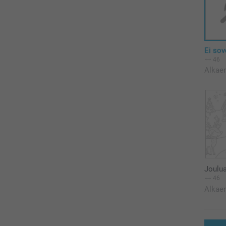
Ei sov
46
Alkae
Joulu
46
Alkae