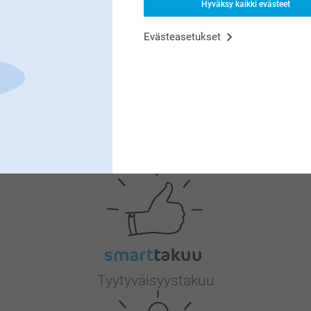
Hyväksy kaikki evästeet
Evästeasetukset
eille korvaamattoman tärkeää. Kiva että pidät
tteessa.
Miksi
smartphoto
?
Tyytyväisyystakuu