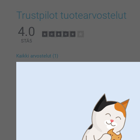
Trustpilot tuotearvostelut
4.0
STÄ
5
Kaikki arvostelut (1)
5 Tähtiä
4 Tähtiä
3 Tähtiä
2 Tähtiä
1 Tähti
Marja-Riitta Kempas,
2.11.2021
Vastasi odotuksia