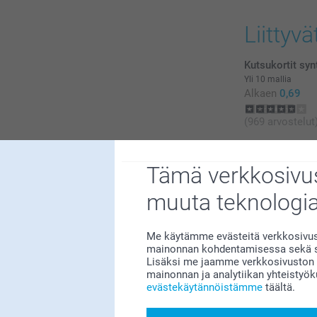
Liittyvä
Kutsukortit sy
Yli 10 mallia
Alkaen
0,69
(969 arvostelut
Tupsut avaimen
0
6 mallia
1
Tämä verkkosivus
Alkaen
24,95
0
muuta teknologi
0
0
Me käytämme evästeitä verkkosivust
mainonnan kohdentamisessa sekä so
Lisäksi me jaamme verkkosivuston k
mainonnan ja analytiikan yhteistyö
evästekäytännöistämme
täältä.