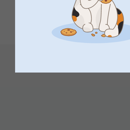
Näytä reaktiot
2.11.2021
1
10:53
Hei Marja-Riitta
Suuret kiitokset 5 tähdestä ja palautteesta, se on m
pöytätabletteista.
Toivottavasti näemme pian taas smartphoto.fi -osoi
Lämpimin kiitoksin,
Johanna, Smartphoto