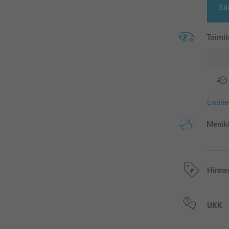
Sii
Toimit
Lisäti
Menikö
Hinna
Kaikki hinnat ov
UKK
postikuluja.