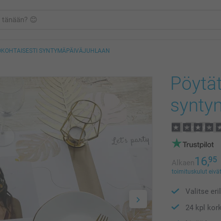
ILÖKOHTAISESTI SYNTYMÄPÄIVÄJUHLAAN
Pöytät
synty
16,
95
Alkaen
toimituskulut eivät
Valitse eri
24 kpl kor