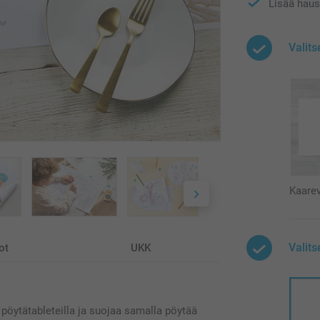
Lisää haus
Valit
Kaare
Valits
ot
UKK
a pöytätableteilla ja suojaa samalla pöytää