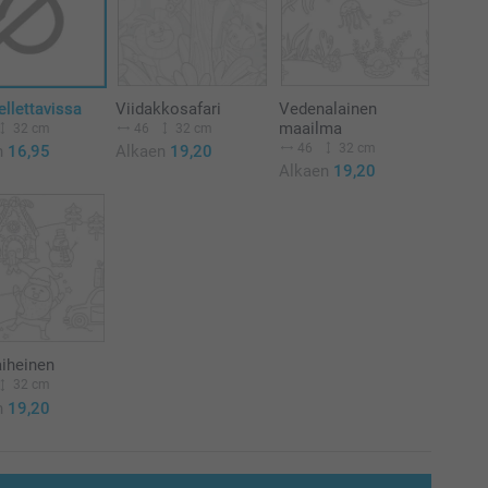
ellettavissa
Viidakkosafari
Vedenalainen
maailma
32 cm
46
32 cm
46
32 cm
n
16,95
Alkaen
19,20
Alkaen
19,20
aiheinen
32 cm
n
19,20