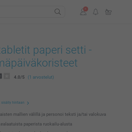
abletit paperi setti -
mäpäiväkoristeet
4.0
/
5
(1 arvostelut)
 sisälly hintaan
laisten mallien välillä ja personoi teksti ja/tai valokuva
kealaatuista paperista ruokailu-alusta