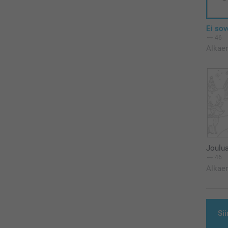
Ei sov
46
Alkae
Joulu
46
Alkae
Sii