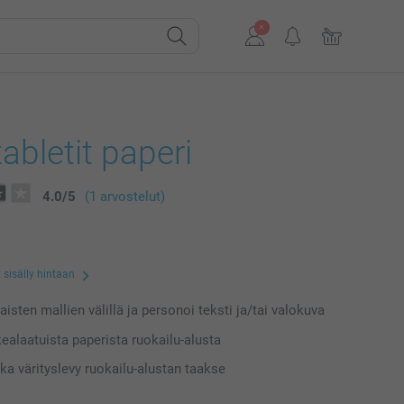
abletit paperi
4.0
/
5
(1 arvostelut)
 sisälly hintaan
laisten mallien välillä ja personoi teksti ja/tai valokuva
kealaatuista paperista ruokailu-alusta
ka värityslevy ruokailu-alustan taakse