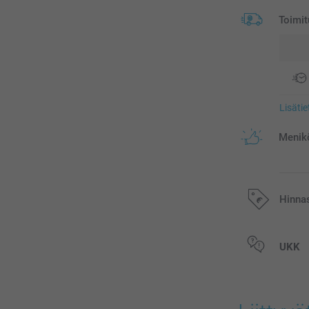
Toimit
Lisäti
Menikö
Hinna
Kaikki hinnat ov
UKK
postikuluja.