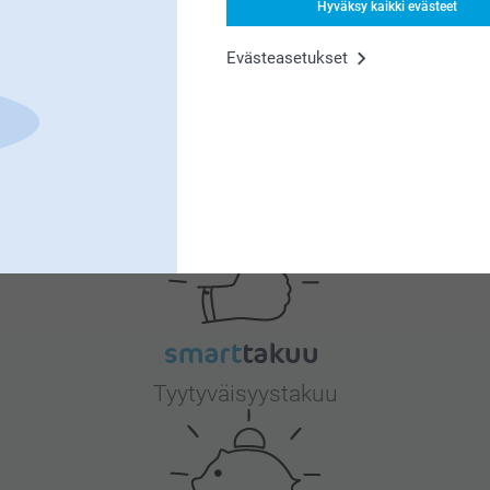
Hyväksy kaikki evästeet
Evästeasetukset
eille korvaamattoman tärkeää. Kiva että pidät
tteessa.
Miksi
smartphoto
?
Tyytyväisyystakuu