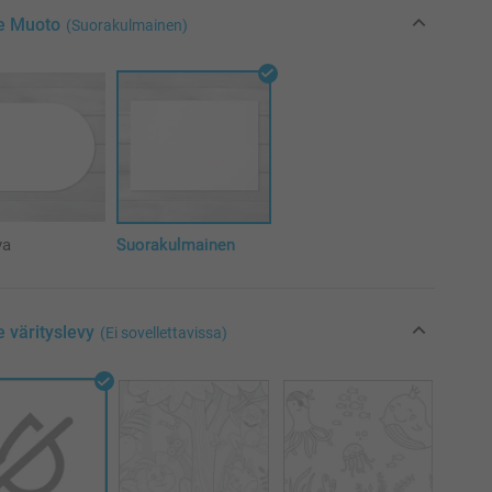
se Muoto
(Suorakulmainen)
va
Suorakulmainen
e värityslevy
(Ei sovellettavissa)