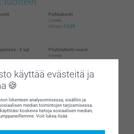
t tuotteet
ortit
Paikkakortit
2 mallia
Alkaen
13,08
)
perissä - 6 kpl
Pöytätabletti muovi
4 mallia
Alkaen
9,95
to käyttää evästeitä ja
(11 arvostelut)
aa
on liikenteen analysoimisessa, sisällön ja
siaalisen median toimintojen tarjoamisessa.
äyttöäsi koskevia tietoja sosiaalisen median,
kumppaneillemme. Voit lukea lisää