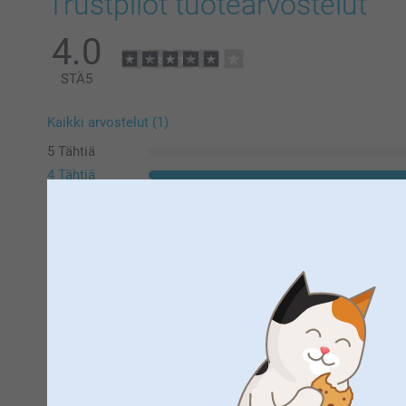
Trustpilot tuotearvostelut
4.0
STÄ
5
Kaikki arvostelut (1)
5 Tähtiä
4 Tähtiä
3 Tähtiä
2 Tähtiä
1 Tähti
Marja-Riitta Kempas,
2.11.2021
Vastasi odotuksia
Näytä reaktiot