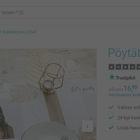
T RUOKAILU-ALUSTAT
Pöytät
16,
95
Alkaen
toimituskulut eivät
Valitse eri
24 kpl kor
Lisää haus