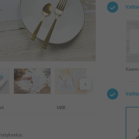
Valit
Kaare
Valits
ot
UKK
ristykseksi.