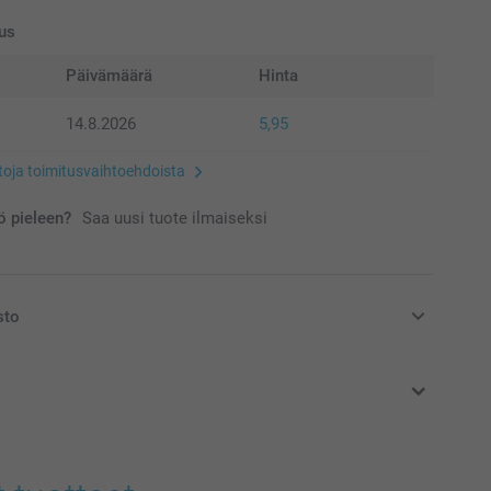
us
Päivämäärä
Hinta
14.8.2026
5,95
etoja toimitusvaihtoehdoista
 pieleen?
Saa uusi tuote ilmaiseksi
sto
at euroina, sisältävät arvonlisäveron ja eivät sisällä