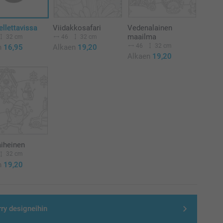
ellettavissa
Viidakkosafari
Vedenalainen
maailma
32 cm
46
32 cm
46
32 cm
n
16,95
Alkaen
19,20
Alkaen
19,20
aiheinen
32 cm
n
19,20
rry designeihin