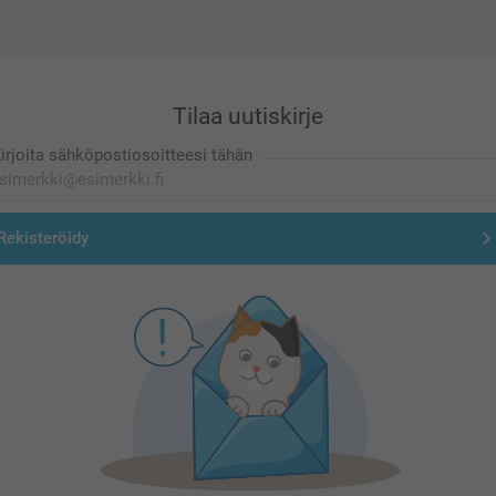
Tilaa uutiskirje
irjoita sähköpostiosoitteesi tähän
Rekisteröidy