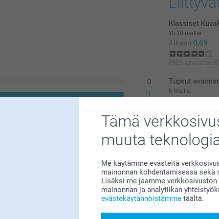
Liittyvä
Klassiset Kuvak
Yli 10 mallia
Alkaen
0,69
(969 arvostelut
Tupsut avaimen
0
6 mallia
1
Alkaen
24,95
0
Tämä verkkosivus
0
0
muuta teknologi
Me käytämme evästeitä verkkosivust
mainonnan kohdentamisessa sekä so
Lisäksi me jaamme verkkosivuston k
mainonnan ja analytiikan yhteistyö
evästekäytännöistämme
täältä.