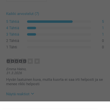
Kaikki arvostelut (7)
5 Tähtiä
5
4 Tähtiä
1
Joustava kotelo on valmistettu termoplastisesta
3 Tähtiä
1
polyuretaanista (TPU), joka on elastista, läpikuultavaa,
2 Tähtiä
0
öljyä ja rasvaa hylkivää sekä kulutusta kestävää.
1 Tähti
0
Sekä iPhonen että Samsungin kovat kuoret on
valmistettu kestävästä kovamuovista, joka tarjoaa
vahvaa suojaa, mutta pitää samalla puhelimesi ohuena.
Samsungin lompakkokotelo on valmistettu
Emma Heino,
synteettisestä materiaalista tyylikkäällä mustan nahan
31.3.2026
ulkoasulla kestävyyttä ja eleganssia varten.
Hyvän laatuinen kuva, mutta kuorta ei saa irti helposti ja se
iPhonen lompakkokotelo yhdistää tukevan suojapohjan
menee rikki helposti
virtaviivaiseen, käytännölliseen lompakkomuotoiluun.
Näytä reaktiot
8.4.2026