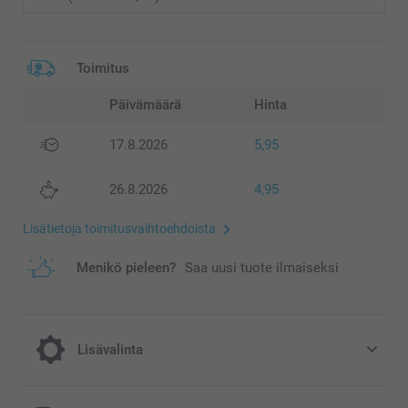
Toimitus
Päivämäärä
Hinta
17.8.2026
5,95
26.8.2026
4,95
Lisätietoja toimitusvaihtoehdoista
Menikö pieleen?
Saa uusi tuote ilmaiseksi
Lisävalinta
Puhelinhihna täydentää koteloasi