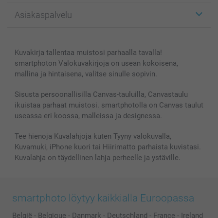
Kuvalahjat
Tietoja smartphotosta
Asiakaspalvelu
Kuvakirjat
Affiliate ohjelma
Canvas & Seinäkoristeet
Yleinen tietosuojalausunto
Ota yhteyttä & FAQ
Valokuvat, Julisteet & Taskukirjat
Evästekäytäntö
100% tyytyväisyystakuu
Kuvakirja tallentaa muistosi parhaalla tavalla!
Kännykkä & Tabletti
Sivukartta
smartbonus
smartphoton Valokuvakirjoja on usean kokoisena,
MyNameBook
Ehdot/takuut
Hinnat & maksutavat
mallina ja hintaisena, valitse sinulle sopivin.
Kuvakalenterit & Päivyrit
Investor Relations
Tilausten tila
Valokuvakehykset & Lisätarvikkeet
Sisusta persoonallisilla Canvas-tauluilla, Canvastaulu
ikuistaa parhaat muistosi. smartphotolla on Canvas taulut
Lahjakortti
useassa eri koossa, malleissa ja designessa.
Kaikki kuvatuotteet
Tee hienoja Kuvalahjoja kuten Tyyny valokuvalla,
Kuvamuki, iPhone kuori tai Hiirimatto parhaista kuvistasi.
Kuvalahja on täydellinen lahja perheelle ja ystäville.
smartphoto löytyy kaikkialla Euroopassa
België
-
Belgique
-
Danmark
-
Deutschland
-
France
-
Ireland