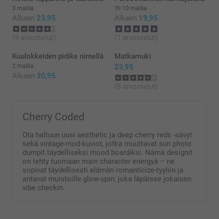
3 mallia
Yli 10 mallia
Alkaen
23,95
Alkaen
19,95
(9 arvostelut)
(1 arvostelut)
Kuulokkeiden pidike nimellä
Matkamuki
2 mallia
23,95
Alkaen
30,95
(8 arvostelut)
Cherry Coded
Ota haltuun uusi aesthetic ja deep cherry reds -sävyt
sekä vintage-mod-kuviot, jotka muuttavat sun photo
dumpit täydelliseksi mood boardiksi. Nämä designit
on tehty tuomaan main character energyä – ne
sopivat täydellisesti elämän romanticize-tyyliin ja
antavat muistoille glow-upin, joka läpäisee jokaisen
vibe checkin.