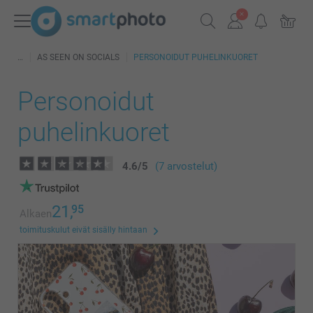
AS SEEN ON SOCIALS
PERSONOIDUT PUHELINKUORET
Personoidut
puhelinkuoret
4.6
/
5
(7 arvostelut)
21,
95
Alkaen
toimituskulut eivät sisälly hintaan