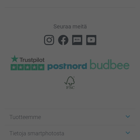
Seuraa meitä
Tuotteemme
Etiketit
Tietoja smartphotosta
Kuvakortit