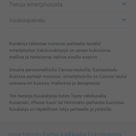
Tietoja smartphotosta
Kuvakortit
Kuvalahjat
Tietoja smartphotosta
Asiakaspalvelu
Kuvakirjat
Affiliate ohjelma
Canvas & Seinäkoristeet
Yleinen tietosuojalausunto
Ota yhteyttä & FAQ
Valokuvat, Julisteet & Taskukirjat
Evästekäytäntö
100% tyytyväisyystakuu
Kuvakirja tallentaa muistosi parhaalla tavalla!
Kännykkä & Tabletti
Sivukartta
smartbonus
smartphoton Valokuvakirjoja on usean kokoisena,
MyNameBook
Ehdot/takuut
Hinnat & maksutavat
mallina ja hintaisena, valitse sinulle sopivin.
Kuvakalenterit & Päivyrit
Investor Relations
Tilausten tila
Valokuvakehykset & Lisätarvikkeet
Sisusta persoonallisilla Canvas-tauluilla, Canvastaulu
ikuistaa parhaat muistosi. smartphotolla on Canvas taulut
Lahjakortti
useassa eri koossa, malleissa ja designessa.
Kaikki kuvatuotteet
Tee hienoja Kuvalahjoja kuten Tyyny valokuvalla,
Kuvamuki, iPhone kuori tai Hiirimatto parhaista kuvistasi.
Kuvalahja on täydellinen lahja perheelle ja ystäville.
smartphoto löytyy kaikkialla Euroopassa