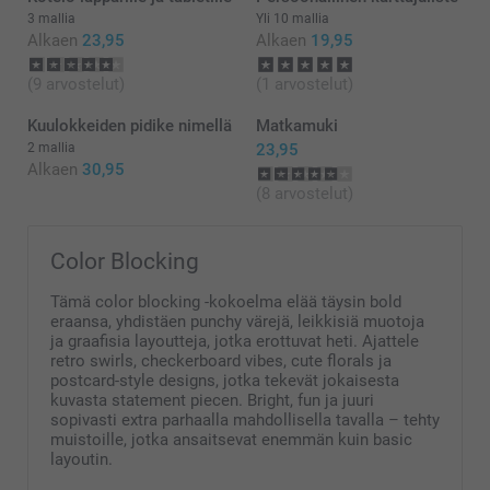
3 mallia
Yli 10 mallia
Alkaen
23,95
Alkaen
19,95
(9 arvostelut)
(1 arvostelut)
Kuulokkeiden pidike nimellä
Matkamuki
2 mallia
23,95
Alkaen
30,95
(8 arvostelut)
Color Blocking
Tämä color blocking -kokoelma elää täysin bold
eraansa, yhdistäen punchy värejä, leikkisiä muotoja
ja graafisia layoutteja, jotka erottuvat heti. Ajattele
retro swirls, checkerboard vibes, cute florals ja
postcard-style designs, jotka tekevät jokaisesta
kuvasta statement piecen. Bright, fun ja juuri
sopivasti extra parhaalla mahdollisella tavalla – tehty
muistoille, jotka ansaitsevat enemmän kuin basic
layoutin.