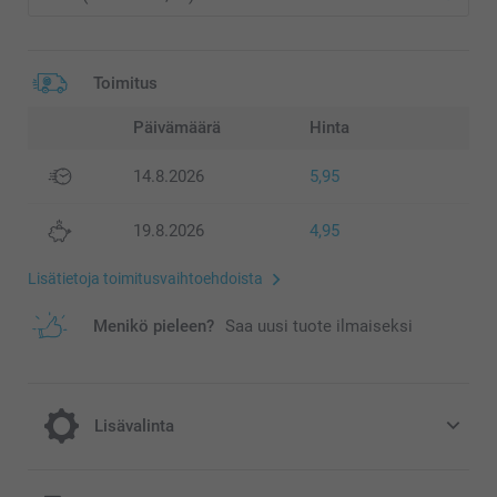
Toimitus
Päivämäärä
Hinta
14.8.2026
5,95
19.8.2026
4,95
Lisätietoja toimitusvaihtoehdoista
Menikö pieleen?
Saa uusi tuote ilmaiseksi
Lisävalinta
Puhelinhihna täydentää koteloasi