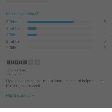
Kaikki arvostelut (7)
5 Tähtiä
5
4 Tähtiä
1
Joustava kotelo on valmistettu termoplastisesta
3 Tähtiä
1
polyuretaanista (TPU), joka on elastista, läpikuultavaa,
2 Tähtiä
0
öljyä ja rasvaa hylkivää sekä kulutusta kestävää.
1 Tähti
0
Sekä iPhonen että Samsungin kovat kuoret on
valmistettu kestävästä kovamuovista, joka tarjoaa
vahvaa suojaa, mutta pitää samalla puhelimesi ohuena.
Samsungin lompakkokotelo on valmistettu
Emma Heino,
synteettisestä materiaalista tyylikkäällä mustan nahan
31.3.2026
ulkoasulla kestävyyttä ja eleganssia varten.
Hyvän laatuinen kuva, mutta kuorta ei saa irti helposti ja se
iPhonen lompakkokotelo yhdistää tukevan suojapohjan
menee rikki helposti
virtaviivaiseen, käytännölliseen lompakkomuotoiluun.
Näytä reaktiot
8.4.2026