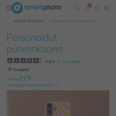
AS SEEN ON SOCIALS
PERSONOIDUT PUHELINKUORET
Personoidut
puhelinkuoret
4.6
/
5
(7 arvostelut)
21,
95
Alkaen
toimituskulut eivät sisälly hintaan