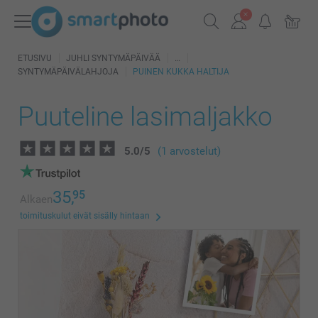
ETUSIVU
JUHLI SYNTYMÄPÄIVÄÄ
SYNTYMÄPÄIVÄLAHJOJA
PUINEN KUKKA HALTIJA
Puuteline lasimaljakko
5.0
/
5
(1 arvostelut)
35,
95
Alkaen
toimituskulut eivät sisälly hintaan