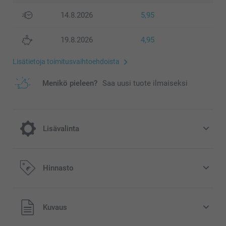
14.8.2026
5,95
19.8.2026
4,95
Lisätietoja toimitusvaihtoehdoista
Menikö pieleen?
Saa uusi tuote ilmaiseksi
Lisävalinta
Kuivatut kukat
Hinnasto
9,95/kpl
Kaikki hinnat ovat euroina, sisältävät arvonlisäveron ja
Kuvaus
eivät sisällä postikuluja.