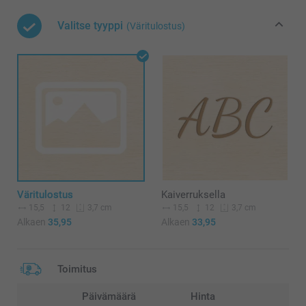
Valitse tyyppi
(Väritulostus)
Väritulostus
Kaiverruksella
15,5
12
15,5
12
3,7 cm
3,7 cm
Alkaen
35,95
Alkaen
33,95
Toimitus
Päivämäärä
Hinta