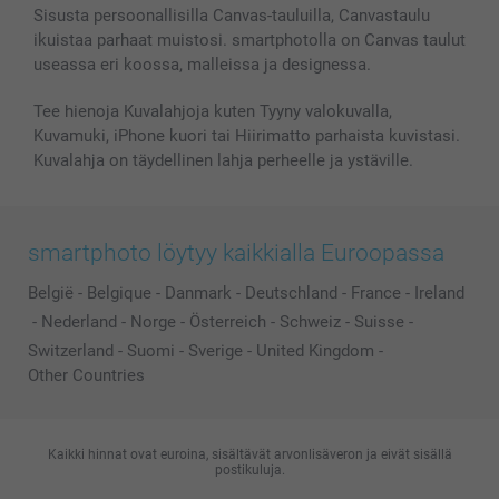
Sisusta persoonallisilla Canvas-tauluilla, Canvastaulu
ikuistaa parhaat muistosi. smartphotolla on Canvas taulut
useassa eri koossa, malleissa ja designessa.
Tee hienoja Kuvalahjoja kuten Tyyny valokuvalla,
Kuvamuki, iPhone kuori tai Hiirimatto parhaista kuvistasi.
Kuvalahja on täydellinen lahja perheelle ja ystäville.
smartphoto löytyy kaikkialla Euroopassa
België
-
Belgique
-
Danmark
-
Deutschland
-
France
-
Ireland
-
Nederland
-
Norge
-
Österreich
-
Schweiz
-
Suisse
-
Switzerland
-
Suomi
-
Sverige
-
United Kingdom
-
Other Countries
Kaikki hinnat ovat euroina, sisältävät arvonlisäveron ja eivät sisällä
postikuluja.