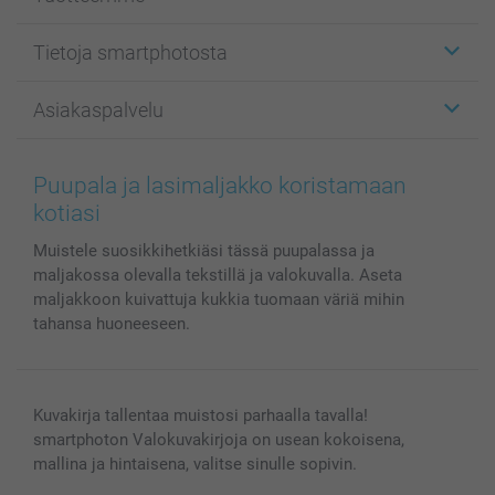
Etiketit
Tietoja smartphotosta
Kuvakortit
Kuvalahjat
Tietoja smartphotosta
Asiakaspalvelu
Kuvakirjat
Affiliate ohjelma
Canvas & Seinäkoristeet
Yleinen tietosuojalausunto
Ota yhteyttä & FAQ
Valokuvat, Julisteet & Taskukirjat
Evästekäytäntö
100% tyytyväisyystakuu
Puupala ja lasimaljakko koristamaan
Kännykkä & Tabletti
Sivukartta
smartbonus
kotiasi
MyNameBook
Ehdot/takuut
Hinnat & maksutavat
Muistele suosikkihetkiäsi tässä puupalassa ja
Kuvakalenterit & Päivyrit
Investor Relations
Tilausten tila
maljakossa olevalla tekstillä ja valokuvalla. Aseta
Valokuvakehykset & Lisätarvikkeet
maljakkoon kuivattuja kukkia tuomaan väriä mihin
Lahjakortti
tahansa huoneeseen.
Kaikki kuvatuotteet
Kuvakirja tallentaa muistosi parhaalla tavalla!
smartphoton Valokuvakirjoja on usean kokoisena,
mallina ja hintaisena, valitse sinulle sopivin.