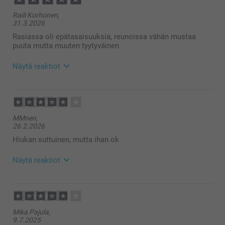
Raili Korhonen,
31.3.2026
Rasiassa oli epätasaisuuksia, reunoissa vähän mustaa
puuta mutta muuten tyytyväinen
Näytä reaktiot
8.4.2026
09:27
Hei Raili,
MMnen,
Ikävä kuulla että et ole täysin tyytyväinen tilaamaasi
26.2.2026
tuotteeseen, mutta olemme kiitollisia palautteesta!
Toivomme että olet ollut yhteydessä
Hiukan suttuinen, mutta ihan ok
asiakaspalveluun ja että asia on korjattu jos
mahdollista, mutta jos et ole ollut, niin ota
Näytä reaktiot
mielellään yhteyttä https://www.smartphoto.fi/faq
Lämpimät terveiset
Kirsi @smartphoto
3.3.2026
14:17
Hei MMnen,
Mika Pajula,
Ikävä kuulla että kuva on hiukan suttuinen, mutta
9.7.2025
olemme kiitollisia palautteesta! Toivomme että olet