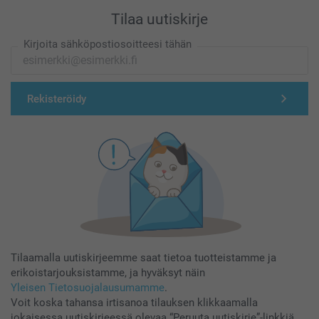
Tilaa uutiskirje
Kirjoita sähköpostiosoitteesi tähän
Rekisteröidy
Tilaamalla uutiskirjeemme saat tietoa tuotteistamme ja
erikoistarjouksistamme, ja hyväksyt näin
Yleisen Tietosuojalausumamme
.
Voit koska tahansa irtisanoa tilauksen klikkaamalla
jokaisessa uutiskirjeessä olevaa “Peruuta uutiskirje”-linkkiä.