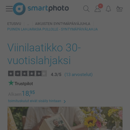
ETUSIVU
AIKUISTEN SYNTYMÄPÄIVÄJUHLA
PUINEN LAHJARASIA PULLOLLE - SYNTYMÄPÄIVÄLAHJA
Viinilaatikko 30-
vuotislahjaksi
4.3
/
5
(13 arvostelut)
18,
95
Alkaen
toimituskulut eivät sisälly hintaan