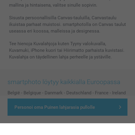
mallina ja hintaisena, valitse sinulle sopivin.
Sisusta persoonallisilla Canvas-tauluilla, Canvastaulu
ikuistaa parhaat muistosi. smartphotolla on Canvas taulut
useassa eri koossa, malleissa ja designessa.
Tee hienoja Kuvalahjoja kuten Tyyny valokuvalla,
Kuvamuki, iPhone kuori tai Hiirimatto parhaista kuvistasi.
Kuvalahja on täydellinen lahja perheelle ja ystäville.
smartphoto löytyy kaikkialla Euroopassa
België
-
Belgique
-
Danmark
-
Deutschland
-
France
-
Ireland
-
Nederland
-
Norge
-
Österreich
-
Schweiz
-
Suisse
-
Personoi oma Puinen lahjarasia pullolle
Switzerland
-
Suomi
-
Sverige
-
United Kingdom
-
Other Countries