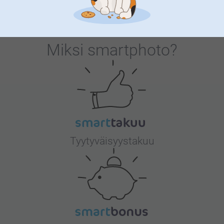
Miksi
smartphoto
?
Tyytyväisyystakuu