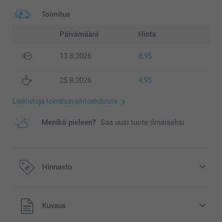
Toimitus
Päivämäärä
Hinta
13.8.2026
8,95
25.8.2026
4,95
Lisätietoja toimitusvaihtoehdoista
Menikö pieleen?
Saa uusi tuote ilmaiseksi
Hinnasto
Kaikki hinnat ovat euroina, sisältävät arvonlisäveron ja
Kuvaus
eivät sisällä postikuluja.