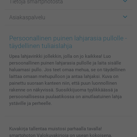
Tietoja smartphotosta
Kuvakortit
Kuvalahjat
Tietoja smartphotosta
Asiakaspalvelu
Kuvakirjat
Affiliate ohjelma
Canvas & Seinäkoristeet
Yleinen tietosuojalausunto
Ota yhteyttä & FAQ
Valokuvat, Julisteet & Taskukirjat
Evästekäytäntö
100% tyytyväisyystakuu
Persoonallinen puinen lahjarasia pullolle -
Kännykkä & Tabletti
Sivukartta
smartbonus
täydellinen tuliaislahja
MyNameBook
Ehdot/takuut
Hinnat & maksutavat
Upea lahjavinkki jollekkin, jolla on jo kaikkea! Luo
Kuvakalenterit & Päivyrit
Investor Relations
Tilausten tila
persoonallinen puinen lahjarasia pullolle ja laita sisälle
Valokuvakehykset & Lisätarvikkeet
haluamasi pullo. Jos teet omaa mehua, se on täydellinen
Lahjakortti
laittaa omaan mehupulloon ja antaa lahjaksi. Kuva on
Kaikki kuvatuotteet
painettu suoraan kanteen niin, että puun luonnollinen
rakenne on näkyvissä. Suosikkijuoma tyylikkäässä ja
persoonallisessa puulaatikossa on ainutlaatuinen lahja
ystäville ja perheelle.
Kuvakirja tallentaa muistosi parhaalla tavalla!
smartphoton Valokuvakirjoja on usean kokoisena,