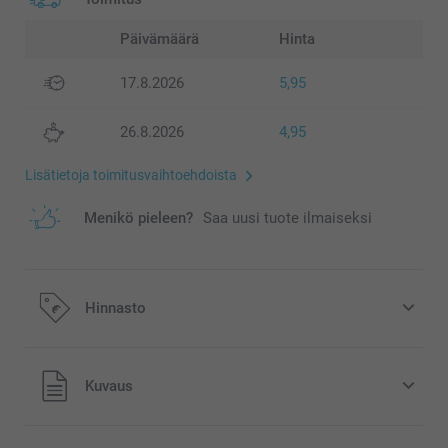
Päivämäärä
Hinta
17.8.2026
5,95
26.8.2026
4,95
Lisätietoja toimitusvaihtoehdoista
Menikö pieleen?
Saa uusi tuote ilmaiseksi
Hinnasto
Kaikki hinnat ovat euroina, sisältävät arvonlisäveron ja
Kuvaus
eivät sisällä postikuluja.