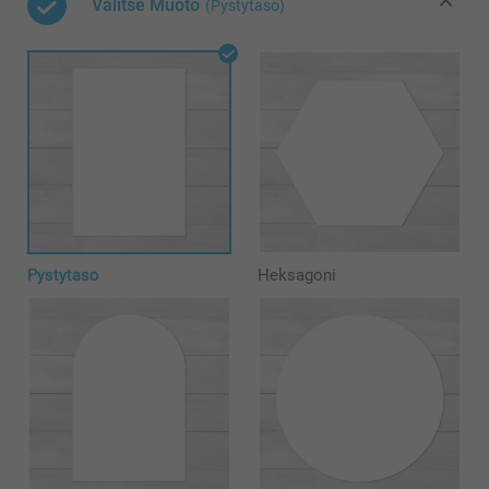
Valitse Muoto
(Pystytaso)
Pystytaso
Heksagoni