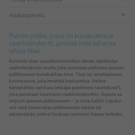
Kuvakortit
Kuvalahjat
Tietoja smartphotosta
Asiakaspalvelu
Kuvakirjat
Affiliate ohjelma
Canvas & Seinäkoristeet
Yleinen tietosuojalausunto
Ota yhteyttä & FAQ
Valokuvat, Julisteet & Taskukirjat
Evästekäytäntö
100% tyytyväisyystakuu
Puinen pidike, jossa on kuivakukkia ja
Kännykkä & Tabletti
Sivukartta
smartbonus
vaahtolevykortti, piristää mitä tahansa
MyNameBook
Ehdot/takuut
Hinnat & maksutavat
tyhjää tilaa!
Kuvakalenterit & Päivyrit
Investor Relations
Tilausten tila
Koristele tilasi suosikkimuistoillasi tämän räätälöidyn
Valokuvakehykset & Lisätarvikkeet
vaahtolevykortin avulla, joka asetetaan ylelliseen puiseen
Lahjakortti
pidikkeeseen kuivakukkien kera. Tilaa nyt ainutlaatuinen
Kaikki kuvatuotteet
koriste-esine, joka herättää keskustelua. Valitse
kännykältäsi valokuva (ehkäpä puhelimesi taustakuva?),
joka painetaan kauniiseen vaahtolevykorttiin. Sujauta se
helposti puiseen pidikkeeseen – ja siinä kaikki! Lopuksi
voit vielä kaiverruttaa pidikkeeseen tekstin tai
päivämäärän, jotta et koskaan unohtaisi ihanaa hetkeäsi.