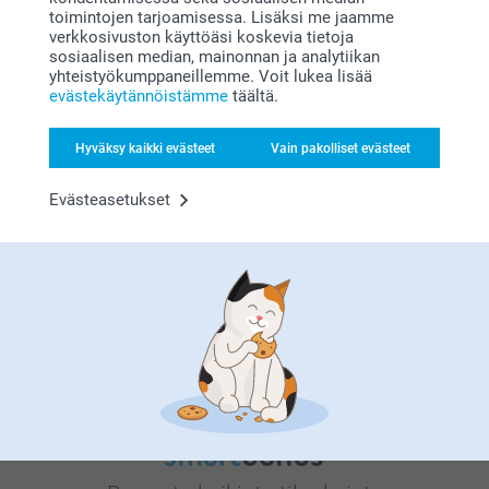
toimintojen tarjoamisessa. Lisäksi me jaamme
verkkosivuston käyttöäsi koskevia tietoja
sosiaalisen median, mainonnan ja analytiikan
yhteistyökumppaneillemme. Voit lukea lisää
Miksi
smartphoto
?
evästekäytännöistämme
täältä.
täältä
Hyväksy kaikki evästeet
Vain pakolliset evästeet
Evästeasetukset
Tyytyväisyystakuu