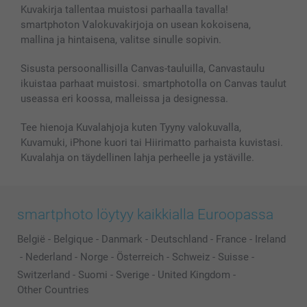
Kuvakirja tallentaa muistosi parhaalla tavalla!
smartphoton Valokuvakirjoja on usean kokoisena,
mallina ja hintaisena, valitse sinulle sopivin.
Sisusta persoonallisilla Canvas-tauluilla, Canvastaulu
ikuistaa parhaat muistosi. smartphotolla on Canvas taulut
useassa eri koossa, malleissa ja designessa.
Tee hienoja Kuvalahjoja kuten Tyyny valokuvalla,
Kuvamuki, iPhone kuori tai Hiirimatto parhaista kuvistasi.
Kuvalahja on täydellinen lahja perheelle ja ystäville.
smartphoto löytyy kaikkialla Euroopassa
België
-
Belgique
-
Danmark
-
Deutschland
-
France
-
Ireland
-
Nederland
-
Norge
-
Österreich
-
Schweiz
-
Suisse
-
Switzerland
-
Suomi
-
Sverige
-
United Kingdom
-
Other Countries