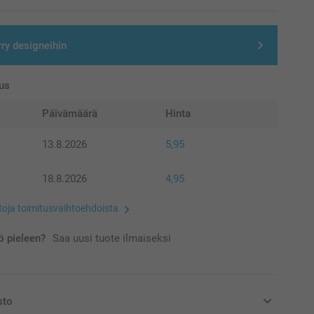
rry designeihin
us
Päivämäärä
Hinta
13.8.2026
5,95
18.8.2026
4,95
etoja toimitusvaihtoehdoista
 pieleen?
Saa uusi tuote ilmaiseksi
sto