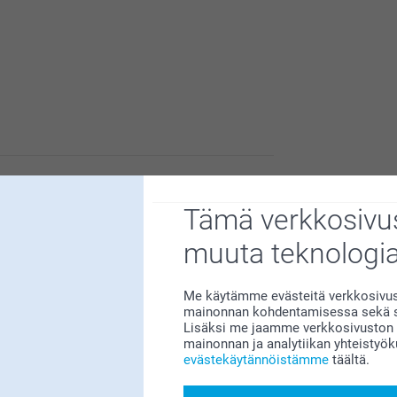
dät meidän teelaatikosta kaiverruksella. Laatiko
Tämä verkkosivus
ainutlaatuinen!
 teelatikon tilalle, sillä toinen oli huonosti
muuta teknologi
on puu tuntuu laadukkaalta ja kaikki
isompi kuin kuvittelin niin kannattaa
Me käytämme evästeitä verkkosivust
mainonnan kohdentamisessa sekä so
Lisäksi me jaamme verkkosivuston k
mainonnan ja analytiikan yhteistyö
evästekäytännöistämme
täältä.