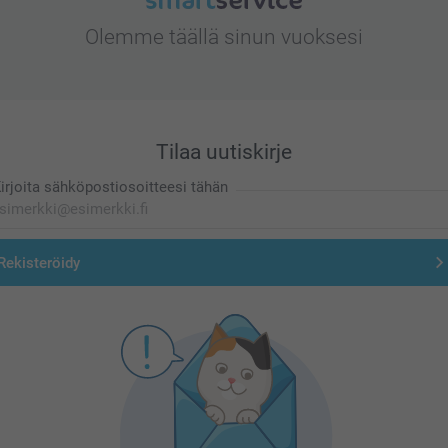
Olemme täällä sinun vuoksesi
Tilaa uutiskirje
irjoita sähköpostiosoitteesi tähän
Rekisteröidy