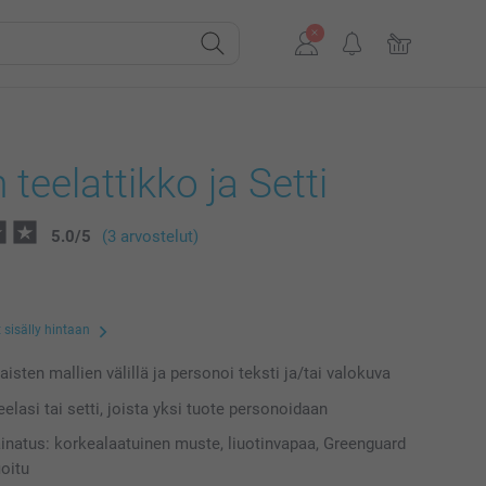
 teelattikko ja Setti
5.0
/
5
(3 arvostelut)
 sisälly hintaan
laisten mallien välillä ja personoi teksti ja/tai valokuva
eelasi tai setti, joista yksi tuote personoidaan
inatus: korkealaatuinen muste, liuotinvapaa, Greenguard
ioitu