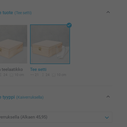
e tuote
(Tee setti)
 teelaatikko
Tee setti
24
21
24
10 cm
10 cm
e tyyppi
(Kaiverruksella)