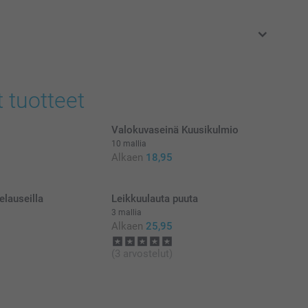
at euroina, sisältävät arvonlisäveron ja eivät sisällä
t tuotteet
Valokuvaseinä Kuusikulmio
10 mallia
Alkaen
18,95
elauseilla
Leikkuulauta puuta
3 mallia
Alkaen
25,95
(3 arvostelut)