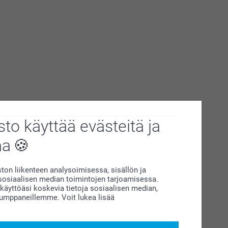
to käyttää evästeitä ja
aa
on liikenteen analysoimisessa, sisällön ja
siaalisen median toimintojen tarjoamisessa.
äyttöäsi koskevia tietoja sosiaalisen median,
kumppaneillemme. Voit lukea lisää