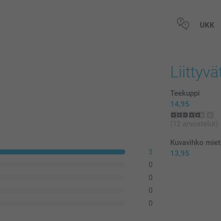
Kaikki hinnat ov
UKK
postikuluja.
Liittyvä
Teekuppi
14,95
(12 arvostelut)
Kuvavihko miet
3
13,95
0
0
0
0