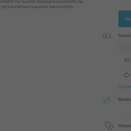
ehdille tai suurille teepussikokoelmille tai
 persoonallinen kauniisti kaiverretulla
.
Sii
Toimit
Lisäti
Menikö
Hinna