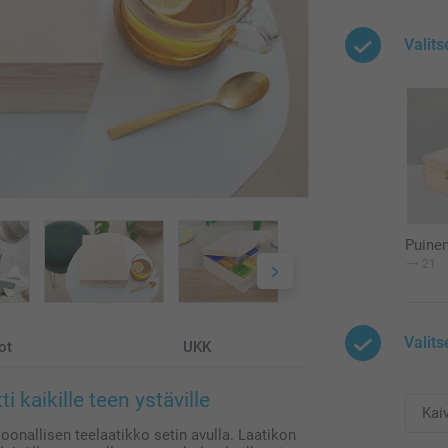
Valits
Puinen
21
Valits
ot
UKK
 kaikille teen ystäville
soonallisen teelaatikko setin avulla. Laatikon