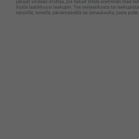
jakajat voidaan irrottaa, jos haluat tehdä enemmän tilaa teel
lisätä laatikkoosi teekupin. Tee teelaatikosta tai teekupista
tekstillä, nimellä, päivämäärällä tai lainauksella, josta pidät