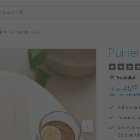
IKKO KAIVERRUKSELLA
Puinen
45,
95
Alkaen
toimituskulut eivät
Valitse eri
Teerasia, t
Kestävä pa
Gold-sertif