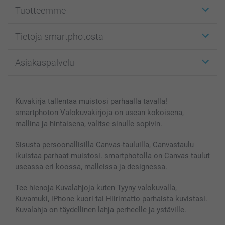
Tuotteemme
Etiketit
Tietoja smartphotosta
Kuvakortit
Kuvalahjat
Tietoja smartphotosta
Asiakaspalvelu
Kuvakirjat
Affiliate ohjelma
Canvas & Seinäkoristeet
Yleinen tietosuojalausunto
Ota yhteyttä & FAQ
Valokuvat, Julisteet & Taskukirjat
Evästekäytäntö
100% tyytyväisyystakuu
Kuvakirja tallentaa muistosi parhaalla tavalla!
Kännykkä & Tabletti
Sivukartta
smartbonus
smartphoton Valokuvakirjoja on usean kokoisena,
MyNameBook
Ehdot/takuut
Hinnat & maksutavat
mallina ja hintaisena, valitse sinulle sopivin.
Kuvakalenterit & Päivyrit
Investor Relations
Tilausten tila
Valokuvakehykset & Lisätarvikkeet
Sisusta persoonallisilla Canvas-tauluilla, Canvastaulu
ikuistaa parhaat muistosi. smartphotolla on Canvas taulut
Lahjakortti
useassa eri koossa, malleissa ja designessa.
Kaikki kuvatuotteet
Tee hienoja Kuvalahjoja kuten Tyyny valokuvalla,
Kuvamuki, iPhone kuori tai Hiirimatto parhaista kuvistasi.
Kuvalahja on täydellinen lahja perheelle ja ystäville.