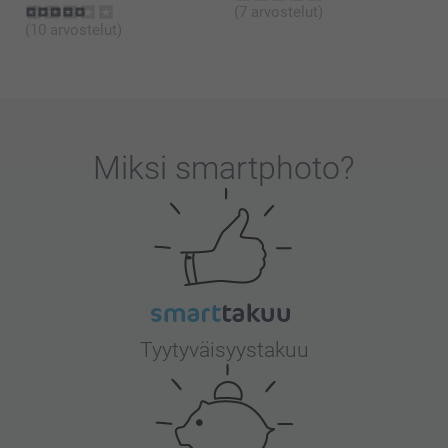
(7 arvostelut)
(10 arvostelut)
Miksi
smartphoto
?
Tyytyväisyystakuu