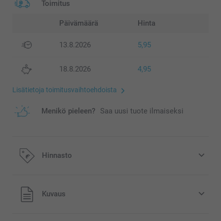
Toimitus
Päivämäärä
Hinta
13.8.2026
5,95
18.8.2026
4,95
Lisätietoja toimitusvaihtoehdoista
Menikö pieleen?
Saa uusi tuote ilmaiseksi
Hinnasto
Kaikki hinnat ovat euroina, sisältävät arvonlisäveron ja
Kuvaus
eivät sisällä postikuluja.