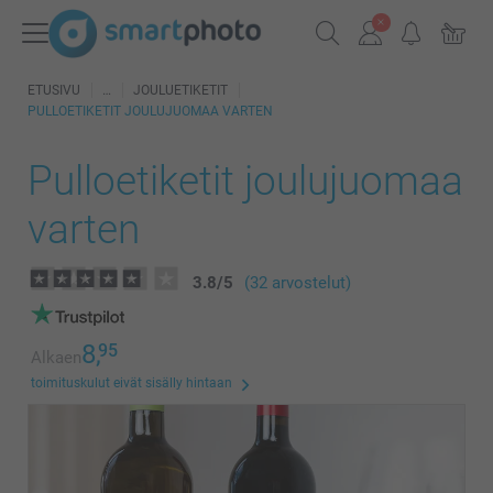
ETUSIVU
JOULUETIKETIT
PULLOETIKETIT JOULUJUOMAA VARTEN
Pulloetiketit joulujuomaa
varten
3.8
/
5
(32 arvostelut)
8,
95
Alkaen
toimituskulut eivät sisälly hintaan