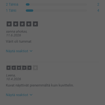
2 Tähtiä
2
1 Tähti
4
sanna ahokas,
11.6.2026
Värit oli tummat
Näytä reaktiot
12.6.2026
09:32
Hei Sanna,
Leena,
Kiitos palautteesta. Ikävä kuulla että kuvien värit
10.4.2026
olivat tummat, mikäli haluat tehdä reklamaation ja
että tarkistamme niiden laadun, ota yhteyttä
Kuvat näyttivät pienemmältä kuin kuvittelin.
asiakaspalveluun https://www.smartphoto.fi/faq
Lämpimät terveiset
Näytä reaktiot
Kirsi @smartphoto