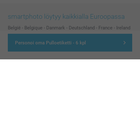
smartphoto löytyy kaikkialla Euroopassa
België
-
Belgique
-
Danmark
-
Deutschland
-
France
-
Ireland
-
Nederland
-
Norge
-
Österreich
-
Schweiz
-
Suisse
-
Personoi oma Pulloetiketti - 6 kpl
Switzerland
-
Suomi
-
Sverige
-
United Kingdom
-
Other Countries
Kaikki hinnat ovat euroina, sisältävät arvonlisäveron ja eivät sisällä
postikuluja.
© smartphoto group. All rights reserved