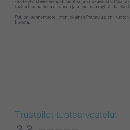
‑tuote yhdistelee hienosti luontoa ja valokuvausta. Pidä rakk
taulun luonnollisen ulkoasun ja tunnelman myötä. Ja eikö t
Puu on luonnontuote, joten jokainen Puutaulu pieni ‑tuote vo
kuvista.
Trustpilot tuotearvostelut
3.3