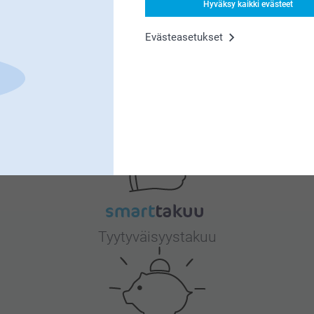
Hyväksy kaikki evästeet
Evästeasetukset
Miksi
smartphoto
?
Tyytyväisyystakuu