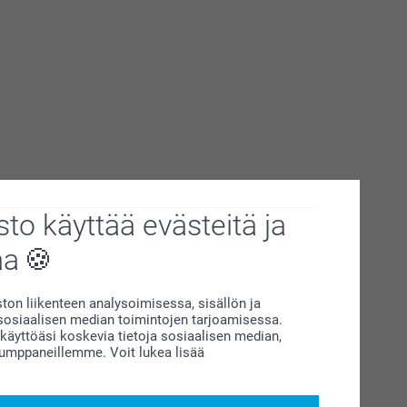
to käyttää evästeitä ja
aa
on liikenteen analysoimisessa, sisällön ja
siaalisen median toimintojen tarjoamisessa.
äyttöäsi koskevia tietoja sosiaalisen median,
kumppaneillemme. Voit lukea lisää