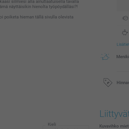
aasi silmiesi alla ainutlaatuisella tavalla
ämä näyttäisikin hienolta työpöydälläsi?!
i poiketa hieman tällä sivulla olevista
Lisäti
Menikö
Hinna
Kaikki hinnat ov
postikuluja.
Liittyvä
Kieli
Kuvavihko miet