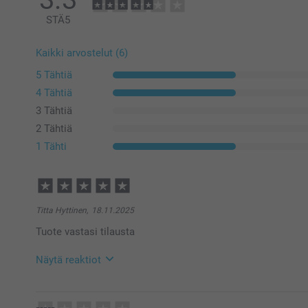
STÄ
5
Kaikki arvostelut (6)
5 Tähtiä
4 Tähtiä
3 Tähtiä
2 Tähtiä
1 Tähti
Titta Hyttinen,
18.11.2025
Tuote vastasi tilausta
Näytä reaktiot
20.11.2025
14:58