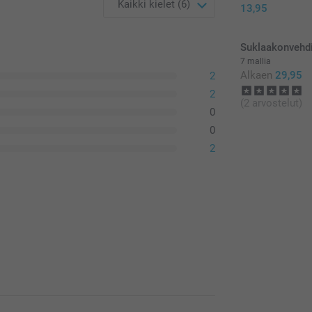
13,95
Suklaakonvehdit
7 mallia
Alkaen
29,95
2
2
(2 arvostelut)
0
0
2