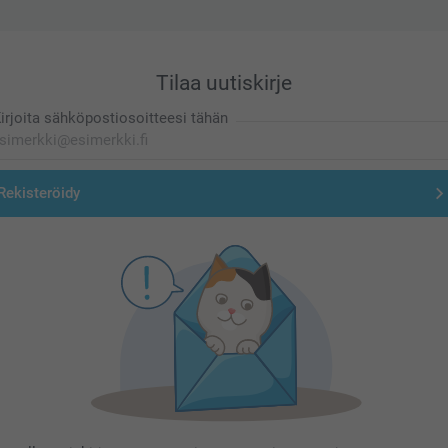
Tilaa uutiskirje
irjoita sähköpostiosoitteesi tähän
Rekisteröidy