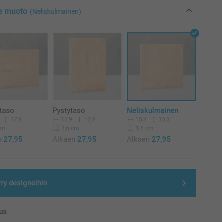
se muoto
(Neliskulmainen)
taso
Pystytaso
Neliskulmainen
17,9
17,9
12,8
15,3
15,3
cm
1,6 cm
1,6 cm
n
27,95
Alkaen
27,95
Alkaen
27,95
rry designeihin
us