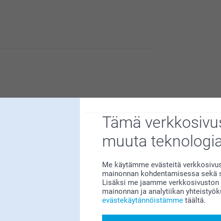
n meille erittäin tärkeää. Kiva että pidät

Tämä verkkosivus
muuta teknologi
kirkkaampia. Taulu muuten erilainen.
Me käytämme evästeitä verkkosivust
mainonnan kohdentamisessa sekä so
Lisäksi me jaamme verkkosivuston k
mainonnan ja analytiikan yhteistyö
evästekäytännöistämme
täältä.