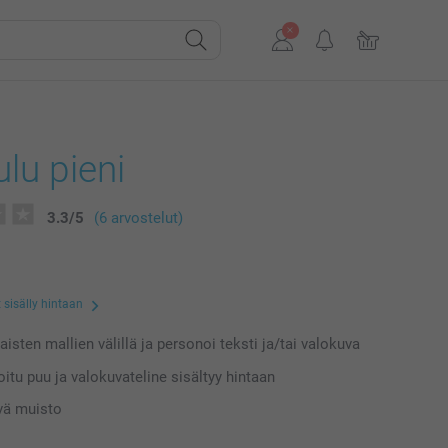
lu pieni
3.3
/
5
(6 arvostelut)
 sisälly hintaan
laisten mallien välillä ja personoi teksti ja/tai valokuva
oitu puu ja valokuvateline sisältyy hintaan
vä muisto