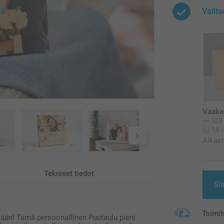
Valit
Vaaka
12,8
1,6 
Alkae
Tekniset tiedot
Sii
Toimit
isään! Tämä persoonallinen Puutaulu pieni