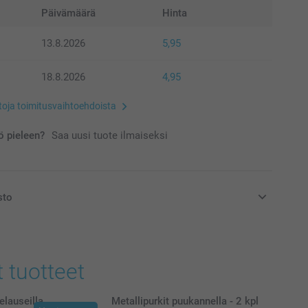
Päivämäärä
Hinta
13.8.2026
5,95
18.8.2026
4,95
etoja toimitusvaihtoehdoista
 pieleen?
Saa uusi tuote ilmaiseksi
sto
at euroina, sisältävät arvonlisäveron ja eivät sisällä
t tuotteet
elauseilla
Metallipurkit puukannella - 2 kpl