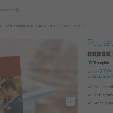
T
SYNTYMÄPÄIVÄLAHJOJA LAPSILLE
PUUTAULU PIENI
Puutau
27,
95
Alkaen
toimituskulut eivät
Valitse eri
FSC-sertifi
Anna pysy