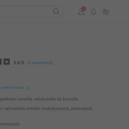
5.0
/
5
(3 arvostelut)
 sisälly hintaan
yyhkeesi nimellä, valokuvalla tai kuviolla
n valmistettu erittäin imukykyisestä, pehmeästä
a
iimeistely