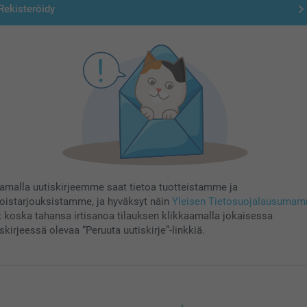
Rekisteröidy
aamalla uutiskirjeemme saat tietoa tuotteistamme ja
koistarjouksistamme, ja hyväksyt näin
Yleisen Tietosuojalausuma
t koska tahansa irtisanoa tilauksen klikkaamalla jokaisessa
skirjeessä olevaa “Peruuta uutiskirje”-linkkiä.