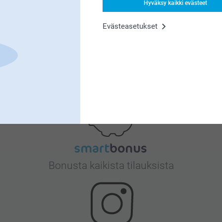
Hyväksy kaikki evästeet
Evästeasetukset
Tyytyväisyystakuu
Bonusta kaikista tilauksista