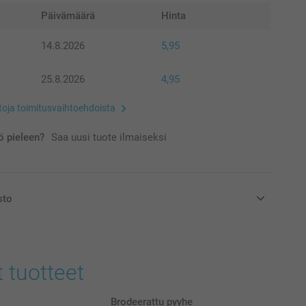
Päivämäärä
Hinta
14.8.2026
5,95
25.8.2026
4,95
etoja toimitusvaihtoehdoista
 pieleen?
Saa uusi tuote ilmaiseksi
sto
at euroina, sisältävät arvonlisäveron ja eivät sisällä
t tuotteet
Brodeerattu pyyhe