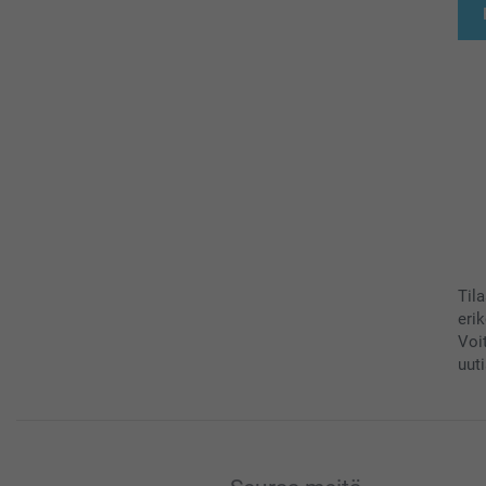
Til
eri
Voi
uuti