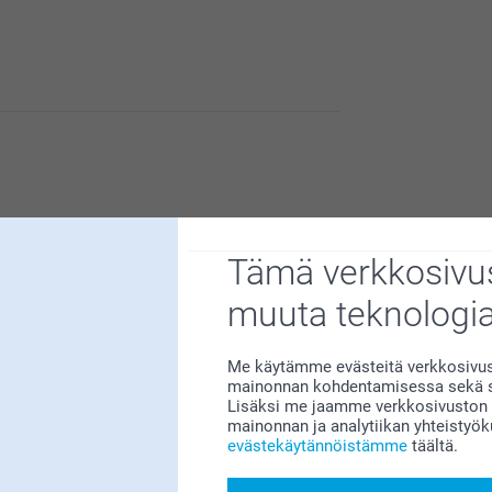
esi apua, mikäli tarvitset sitä 😊
Tämä verkkosivus
muuta teknologi
Me käytämme evästeitä verkkosivust
le erittäin tärkeää. Kiva että pidät
mainonnan kohdentamisessa sekä so
Lisäksi me jaamme verkkosivuston k
mainonnan ja analytiikan yhteistyö
evästekäytännöistämme
täältä.
Miksi
smartphoto
?