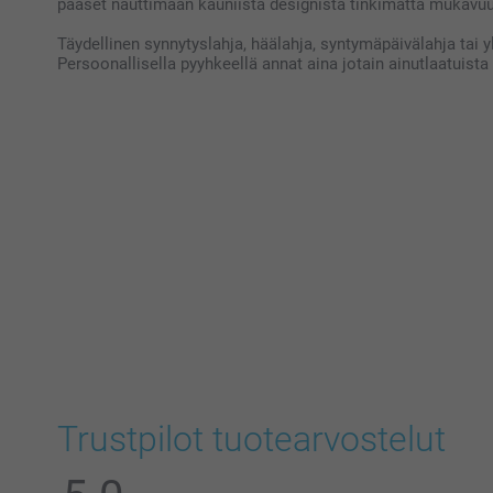
pääset nauttimaan kauniista designista tinkimättä mukavuu
Täydellinen synnytyslahja, häälahja, syntymäpäivälahja tai yl
Persoonallisella pyyhkeellä annat aina jotain ainutlaatuista –
Trustpilot tuotearvostelut