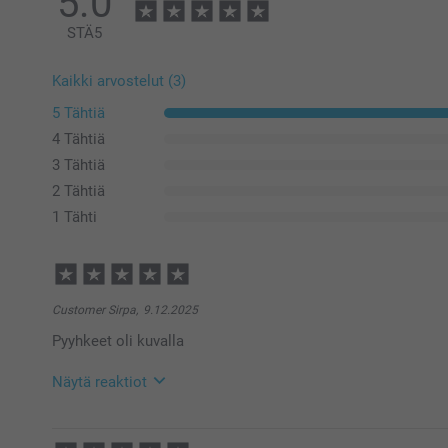
5.0
STÄ
5
Kaikki arvostelut (3)
5 Tähtiä
4 Tähtiä
3 Tähtiä
2 Tähtiä
1 Tähti
Customer Sirpa,
9.12.2025
Pyyhkeet oli kuvalla
Näytä reaktiot
21.1.2026