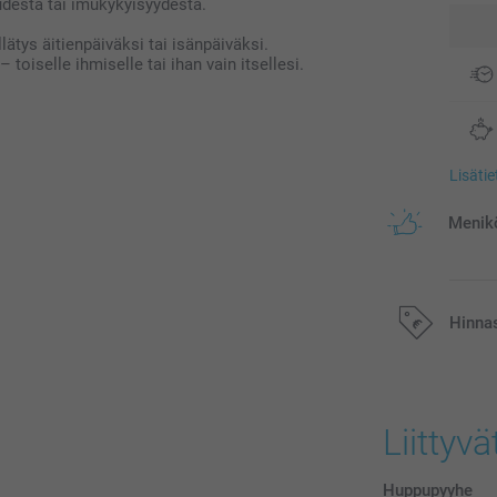
desta tai imukykyisyydestä.
lätys äitienpäiväksi tai isänpäiväksi.
 toiselle ihmiselle tai ihan vain itsellesi.
Lisäti
Menikö
Hinna
Kaikki hinnat ov
postikuluja.
Liittyvä
Huppupyyhe