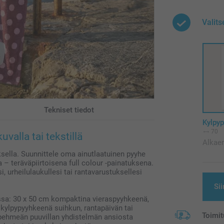
Valits
Tekniset tiedot
Kylpy
70
valla tai tekstillä
Alkae
ksella. Suunnittele oma ainutlaatuinen pyyhe
la – teräväpiirtoisena full colour -painatuksena.
, urheilulaukullesi tai rantavarustuksellesi
Sii
sa: 30 x 50 cm kompaktina vieraspyyhkeenä,
 kylpypyyhkeenä suihkun, rantapäivän tai
Toimit
 pehmeän puuvillan yhdistelmän ansiosta