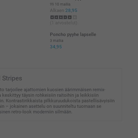
Yli 10 mallia
Alkaen
28,95
(1 arvostelut)
Poncho pyyhe lapselle
3 mallia
34,95
 Stripes
to tarjoilee ajattomien kuosien äärimmäisen remix-
 keskittyy täysin rohkeisiin raitoihin ja leikkisiin
in. Kontrastirikkaista pilkkuruudukoista pastellisävyisiin
hin – jokainen asettelu on suunniteltu tuomaan se
sinen retro-look moderniin silmään.