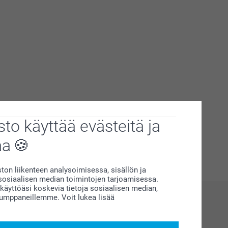
to käyttää evästeitä ja
aa
on liikenteen analysoimisessa, sisällön ja
siaalisen median toimintojen tarjoamisessa.
äyttöäsi koskevia tietoja sosiaalisen median,
kumppaneillemme. Voit lukea lisää