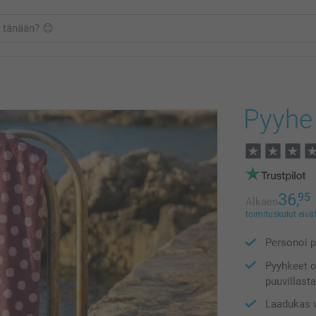
Pyyhe
36,
95
Alkaen
toimituskulut eivät
Personoi p
Pyyhkeet o
puuvillast
Laadukas v