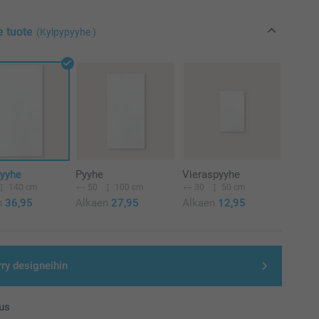
e tuote
(Kylpypyyhe )
pyyhe
Pyyhe
Vieraspyyhe
140 cm
50
100 cm
30
50 cm
n
36,95
Alkaen
27,95
Alkaen
12,95
rry designeihin
us