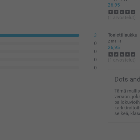
26,95
(1 arvostelut)
Toalettilaukku
3
2 mallia
0
26,95
0
0
(1 arvostelut)
0
Dots and
Tämä mallis
version, joka
pallokuvioih
karkkiraitoi
selkeä, klas