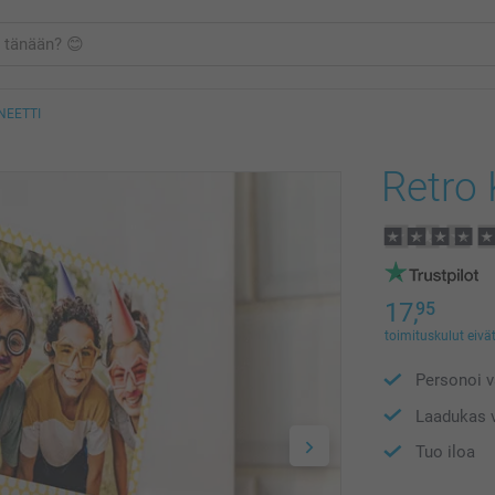
NEETTI
Retro
17,
95
toimituskulut eivät
Personoi 
Laadukas v
Tuo iloa