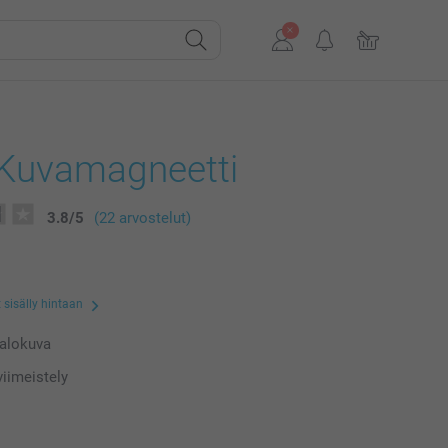
 Kuvamagneetti
3.8
/
5
(22 arvostelut)
 sisälly hintaan
valokuva
iimeistely