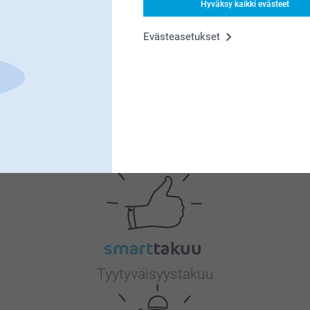
Hyväksy kaikki evästeet
Evästeasetukset
4
5
mme ovat mieluisia ja että pidät
eyttä - autamme sinua enemmän kuin
, osoitteessa smartphoto.fi!
Miksi
smartphoto
?
Tyytyväisyystakuu