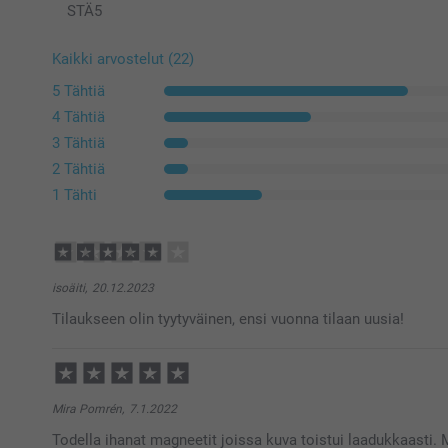
STÄ
5
Kaikki arvostelut (22)
5 Tähtiä
4 Tähtiä
3 Tähtiä
2 Tähtiä
1 Tähti
isoäiti,
20.12.2023
Tilaukseen olin tyytyväinen, ensi vuonna tilaan uusia!
Mira Pomrén,
7.1.2022
Todella ihanat magneetit joissa kuva toistui laadukkaasti. M