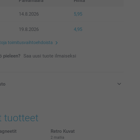
Päivämäärä
Hinta
14.8.2026
5,95
19.8.2026
4,95
etoja toimitusvaihtoehdoista
 pieleen?
Saa uusi tuote ilmaiseksi
sto
at euroina, sisältävät arvonlisäveron ja eivät sisällä
t tuotteet
agneetit
Retro Kuvat
2 mallia