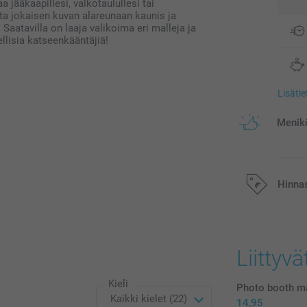
jääkaapillesi, valkotaulullesi tai
ita jokaisen kuvan alareunaan kaunis ja
 Saatavilla on laaja valikoima eri malleja ja
llisia katseenkääntäjiä!
Lisäti
Menikö
Hinna
Kaikki hinnat ov
postikuluja.
Liittyvä
Kieli
Photo booth m
14,95