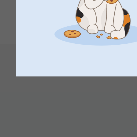
Johanna, smartphoto
Näytä reaktiot
1.7.2021
1
2
3
11:03
Hei Roma
Suurkiitos palautteestasi. Ihana kuulla, että tuottee
palvelustamme!
Mikäli kysymyksiä ilmenee, ethän epäröi ottaa yht
mielellämme.
Toivottavasti pian nähdään taas smartphoton sivuilla
Sydämellisin kiitoksin,
Johanna, Smartphoto