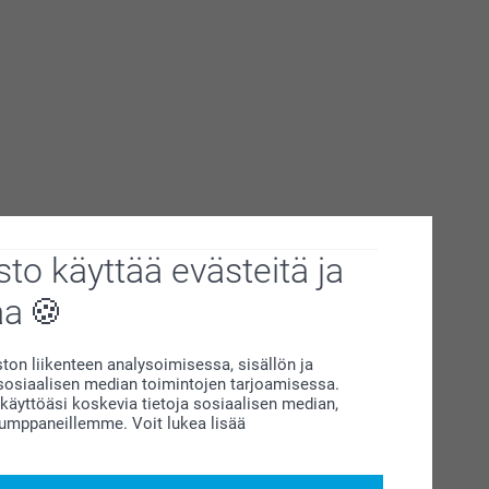
to käyttää evästeitä ja
aa
on liikenteen analysoimisessa, sisällön ja
siaalisen median toimintojen tarjoamisessa.
äyttöäsi koskevia tietoja sosiaalisen median,
kumppaneillemme. Voit lukea lisää