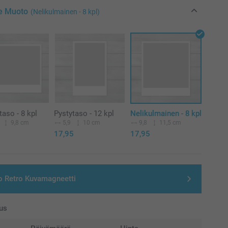
se Muoto
(Nelikulmainen - 8 kpl)
aso - 8 kpl
Pystytaso - 12 kpl
Nelikulmainen - 8 kpl
9,8 cm
5,9
10 cm
9,8
11,5 cm
17,95
17,95
o Retro Kuvamagneetti
us