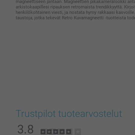
magneettiseen pintaan. Magneettien pikakameralookki antaa 
arkistokaapillesi ripauksen retromaista trendikkyyttä. Kirjo
henkilökohtainen viesti, ja nostata hymy rakkaasi kasvoille.
taustoja, jotka tekevät Retro Kuvamagneetti ‑tuotteista tode
Trustpilot tuotearvostelut
3.8