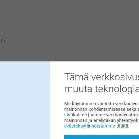
tti.
Tämä verkkosivus
muuta teknologi
Me käytämme evästeitä verkkosivust
mainonnan kohdentamisessa sekä so
Lisäksi me jaamme verkkosivuston k
mainonnan ja analytiikan yhteistyö
 It is such a nice display for photos, it gives
evästekäytännöistämme
täältä.
nd that you liked the product.