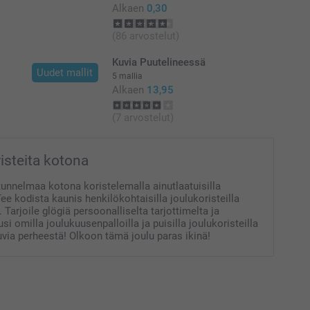
Alkaen
0,30
(86 arvostelut)
Kuvia Puutelineessä
Uudet mallit
5 mallia
Alkaen
13,95
(7 arvostelut)
isteita kotona
unnelmaa kotona koristelemalla ainutlaatuisilla
 Tee kodista kaunis henkilökohtaisilla joulukoristeilla
 Tarjoile glögiä persoonalliselta tarjottimelta ja
usi omilla joulukuusenpalloilla ja puisilla joulukoristeilla
via perheestä! Olkoon tämä joulu paras ikinä!