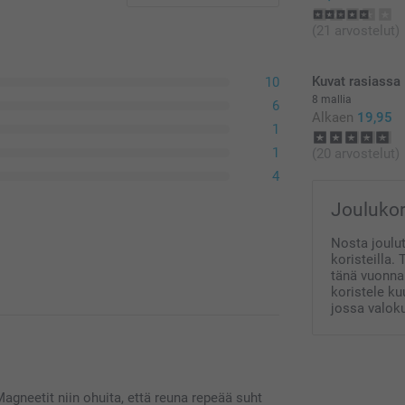
(21 arvostelut)
Kuvat rasiassa
10
8 mallia
6
Alkaen
19,95
1
1
(20 arvostelut)
4
Joulukor
Nosta joulut
koristeilla.
tänä vuonna.
koristele ku
jossa valoku
agneetit niin ohuita, että reuna repeää suht