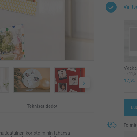
Valit
Vaakat
11,5
17,95
Tekniset tiedot
Lu
Toimit
nutlaatuinen koriste mihin tahansa