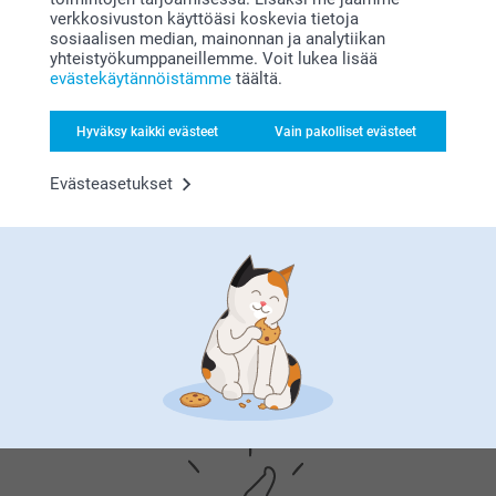
Liittyvät tuotteet
verkkosivuston käyttöäsi koskevia tietoja
sosiaalisen median, mainonnan ja analytiikan
Jääkaappimagneetti
Tarrat
yhteistyökumppaneillemme. Voit lukea lisää
Yli 10 mallia
4 mallia
evästekäytännöistämme
täältä.
Alkaen
9,95
Alkaen
7,95
Hyväksy kaikki evästeet
Vain pakolliset evästeet
(230 arvostelut)
(6 arvostelut)
Perhekalenteri
Etiketit purkeille
Evästeasetukset
29,95
2 mallia
7,95
(36 arvostelut)
(5 arvostelut)
Miksi
smartphoto
?