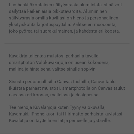
MyNameBook
Ehdot/takuut
Hinnat & maksutavat
Luo henkilökohtainen säilytysrasia alumiinista, siinä voit
Kuvakalenterit & Päivyrit
Investor Relations
Tilausten tila
säilyttää kaikenlaisia pikkutavaroita. Alumiininen
Valokuvakehykset & Lisätarvikkeet
säilytysrasia omilla kuvillasi on hieno ja personaalinen
Lahjakortti
yksityiskohta kirjoituspöydällä. Valitse eri muodoista,
Kaikki kuvatuotteet
joko pyöreä tai suorakulmainen, ja kahdesta eri koosta.
Kuvakirja tallentaa muistosi parhaalla tavalla!
smartphoton Valokuvakirjoja on usean kokoisena,
mallina ja hintaisena, valitse sinulle sopivin.
Sisusta persoonallisilla Canvas-tauluilla, Canvastaulu
ikuistaa parhaat muistosi. smartphotolla on Canvas taulut
useassa eri koossa, malleissa ja designessa.
Tee hienoja Kuvalahjoja kuten Tyyny valokuvalla,
Kuvamuki, iPhone kuori tai Hiirimatto parhaista kuvistasi.
Kuvalahja on täydellinen lahja perheelle ja ystäville.