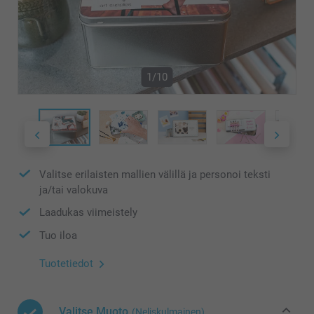
1/10
Valitse erilaisten mallien välillä ja personoi teksti
ja/tai valokuva
Laadukas viimeistely
Tuo iloa
Tuotetiedot
Valitse Muoto
(Neliskulmainen)