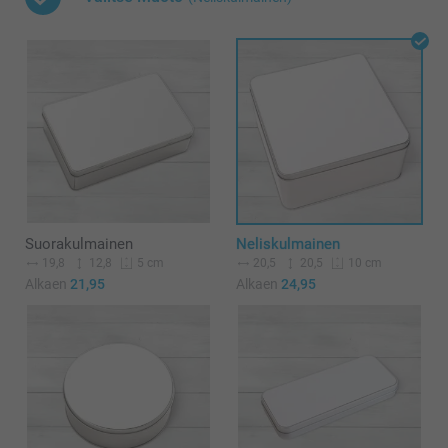
Suorakulmainen
Neliskulmainen
19,8
12,8
20,5
20,5
5 cm
10 cm
Alkaen
21,95
Alkaen
24,95