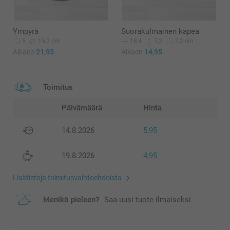
Ympyrä
Suorakulmainen kapea
15,2 cm
18,4
7,3
5
2,3 cm
Alkaen
21,95
Alkaen
14,95
Toimitus
Päivämäärä
Hinta
14.8.2026
5,95
19.8.2026
4,95
Lisätietoja toimitusvaihtoehdoista
Menikö pieleen?
Saa uusi tuote ilmaiseksi