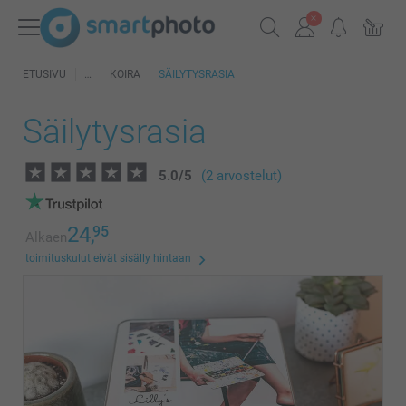
ETUSIVU
KOIRA
SÄILYTYSRASIA
Säilytysrasia
5.0
/
5
(2 arvostelut)
24,
95
Alkaen
toimituskulut eivät sisälly hintaan