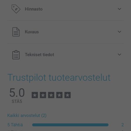
Hinnasto
Kaikki hinnat ovat euroina, sisältävät arvonlisäveron ja
Kuvaus
eivät sisällä postikuluja.
Tekniset tiedot
Trustpilot tuotearvostelut
5.0
STÄ
5
Kaikki arvostelut (2)
5 Tähtiä
2