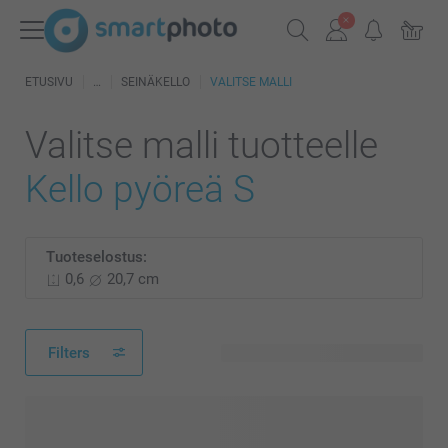
ETUSIVU
SEINÄKELLO
VALITSE MALLI
Valitse malli tuotteelle
Kello pyöreä S
Tuoteselostus:
0,6
20,7 cm
Filters
16 käytettävissä olevaa mallia