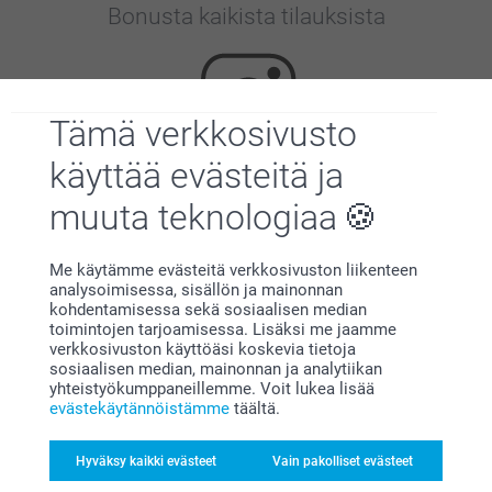
Bonusta kaikista tilauksista
Tämä verkkosivusto
käyttää evästeitä ja
Etsitkö inspiraatiota?
muuta teknologiaa
Me käytämme evästeitä verkkosivuston liikenteen
analysoimisessa, sisällön ja mainonnan
kohdentamisessa sekä sosiaalisen median
toimintojen tarjoamisessa. Lisäksi me jaamme
verkkosivuston käyttöäsi koskevia tietoja
sosiaalisen median, mainonnan ja analytiikan
yhteistyökumppaneillemme. Voit lukea lisää
Olemme täällä sinun vuoksesi
evästekäytännöistämme
täältä.
Hyväksy kaikki evästeet
Vain pakolliset evästeet