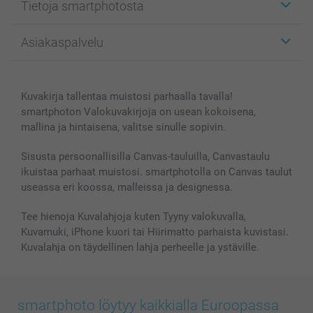
Tietoja smartphotosta
Kuvakortit
Kuvalahjat
Tietoja smartphotosta
Asiakaspalvelu
Kuvakirjat
Affiliate ohjelma
Canvas & Seinäkoristeet
Yleinen tietosuojalausunto
Ota yhteyttä & FAQ
Valokuvat, Julisteet & Taskukirjat
Evästekäytäntö
100% tyytyväisyystakuu
Kuvakirja tallentaa muistosi parhaalla tavalla!
Kännykkä & Tabletti
Sivukartta
smartbonus
smartphoton Valokuvakirjoja on usean kokoisena,
MyNameBook
Ehdot/takuut
Hinnat & maksutavat
mallina ja hintaisena, valitse sinulle sopivin.
Kuvakalenterit & Päivyrit
Investor Relations
Tilausten tila
Valokuvakehykset & Lisätarvikkeet
Sisusta persoonallisilla Canvas-tauluilla, Canvastaulu
ikuistaa parhaat muistosi. smartphotolla on Canvas taulut
Lahjakortti
useassa eri koossa, malleissa ja designessa.
Kaikki kuvatuotteet
Tee hienoja Kuvalahjoja kuten Tyyny valokuvalla,
Kuvamuki, iPhone kuori tai Hiirimatto parhaista kuvistasi.
Kuvalahja on täydellinen lahja perheelle ja ystäville.
smartphoto löytyy kaikkialla Euroopassa