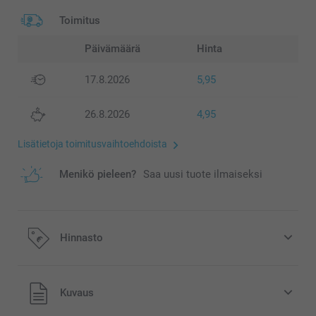
Toimitus
Päivämäärä
Hinta
17.8.2026
5,95
26.8.2026
4,95
Lisätietoja toimitusvaihtoehdoista
Menikö pieleen?
Saa uusi tuote ilmaiseksi
Hinnasto
Kaikki hinnat ovat euroina, sisältävät arvonlisäveron ja
Kuvaus
eivät sisällä postikuluja.