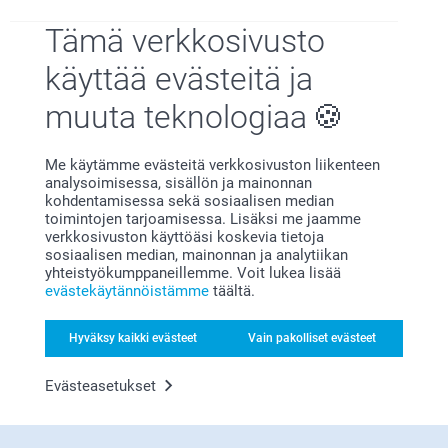
Tämä verkkosivusto
käyttää evästeitä ja
muuta teknologiaa
Miksi
smartphoto
?
Me käytämme evästeitä verkkosivuston liikenteen
analysoimisessa, sisällön ja mainonnan
kohdentamisessa sekä sosiaalisen median
toimintojen tarjoamisessa. Lisäksi me jaamme
verkkosivuston käyttöäsi koskevia tietoja
sosiaalisen median, mainonnan ja analytiikan
yhteistyökumppaneillemme. Voit lukea lisää
evästekäytännöistämme
täältä.
Tyytyväisyystakuu
Hyväksy kaikki evästeet
Vain pakolliset evästeet
Evästeasetukset