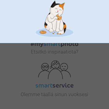
Bonusta kaikista tilauksista
Etsitkö inspiraatiota?
Olemme täällä sinun vuoksesi