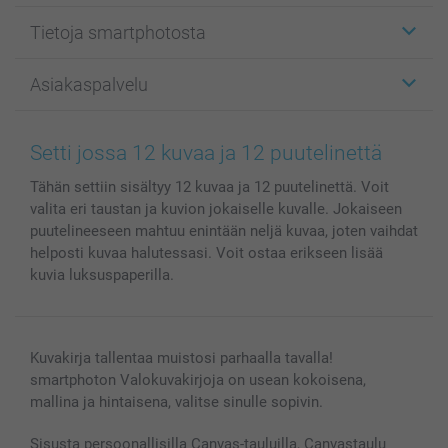
Etiketit
Tietoja smartphotosta
Kuvakortit
Kuvalahjat
Tietoja smartphotosta
Asiakaspalvelu
Kuvakirjat
Affiliate ohjelma
Canvas & Seinäkoristeet
Yleinen tietosuojalausunto
Ota yhteyttä & FAQ
Valokuvat, Julisteet & Taskukirjat
Evästekäytäntö
100% tyytyväisyystakuu
Setti jossa 12 kuvaa ja 12 puutelinettä
Kännykkä & Tabletti
Sivukartta
smartbonus
Tähän settiin sisältyy 12 kuvaa ja 12 puutelinettä. Voit
MyNameBook
Ehdot/takuut
Hinnat & maksutavat
valita eri taustan ja kuvion jokaiselle kuvalle. Jokaiseen
Kuvakalenterit & Päivyrit
Investor Relations
Tilausten tila
puutelineeseen mahtuu enintään neljä kuvaa, joten vaihdat
Valokuvakehykset & Lisätarvikkeet
helposti kuvaa halutessasi. Voit ostaa erikseen lisää
Lahjakortti
kuvia luksuspaperilla.
Kaikki kuvatuotteet
Kuvakirja tallentaa muistosi parhaalla tavalla!
smartphoton Valokuvakirjoja on usean kokoisena,
mallina ja hintaisena, valitse sinulle sopivin.
Sisusta persoonallisilla Canvas-tauluilla, Canvastaulu