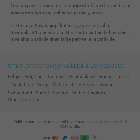
ikuistaa parhaat muistosi. smartphotolla on Canvas taulut
useassa eri koossa, malleissa ja designessa.
Tee hienoja Kuvalahjoja kuten Tyyny valokuvalla,
Kuvamuki, iPhone kuori tai Hiirimatto parhaista kuvistasi.
Kuvalahja on täydellinen lahja perheelle ja ystäville.
smartphoto löytyy kaikkialla Euroopassa
België
-
Belgique
-
Danmark
-
Deutschland
-
France
-
Ireland
-
Nederland
-
Norge
-
Österreich
-
Schweiz
-
Suisse
-
Switzerland
-
Suomi
-
Sverige
-
United Kingdom
-
Other Countries
Kaikki hinnat ovat euroina, sisältävät arvonlisäveron ja eivät sisällä
postikuluja.