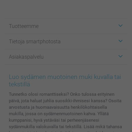
Tuotteemme
Etiketit
Tietoja smartphotosta
Kuvakortit
Kuvalahjat
Tietoja smartphotosta
Asiakaspalvelu
Kuvakirjat
Affiliate ohjelma
Canvas & Seinäkoristeet
Yleinen tietosuojalausunto
Ota yhteyttä & FAQ
Valokuvat, Julisteet & Taskukirjat
Evästekäytäntö
100% tyytyväisyystakuu
Luo sydämen muotoinen muki kuvalla tai
Kännykkä & Tabletti
Sivukartta
smartbonus
tekstillä
MyNameBook
Ehdot/takuut
Hinnat & maksutavat
Tunnetko olosi romanttiseksi? Onko tulossa erityinen
Kuvakalenterit & Päivyrit
Investor Relations
Tilausten tila
päivä, jota haluat juhlia suosikki-ihmisesi kanssa? Osoita
Valokuvakehykset & Lisätarvikkeet
arvostusta ja huomaavaisuutta henkilökohtaisella
Lahjakortti
mukilla, jossa on sydämenmuotoinen kahva. Yllätä
Kaikki kuvatuotteet
kumppanisi, hyvä ystäväsi tai perheenjäsenesi
sydänmukilla valokuvalla tai tekstillä. Lisää mikä tahansa