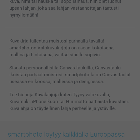
kuva, nimi tai hauska tai söpö lainaus, niin olet luonut
upean lahjan, joka saa lahjan vastaanottajan taatusti
hymyilemään!
Kuvakirja tallentaa muistosi parhaalla tavalla!
smartphoton Valokuvakirjoja on usean kokoisena,
mallina ja hintaisena, valitse sinulle sopivin.
Sisusta persoonallisilla Canvas-tauluilla, Canvastaulu
ikuistaa parhaat muistosi. smartphotolla on Canvas taulut
useassa eri koossa, malleissa ja designessa.
Tee hienoja Kuvalahjoja kuten Tyyny valokuvalla,
Kuvamuki, iPhone kuori tai Hiirimatto parhaista kuvistasi.
Kuvalahja on täydellinen lahja perheelle ja ystäville.
smartphoto löytyy kaikkialla Euroopassa