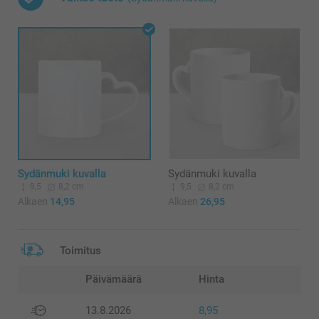
Sydänmuki kuvalla
Sydänmuki kuvalla
9,5
8,2 cm
9,5
8,2 cm
Alkaen
14,95
Alkaen
26,95
Toimitus
Päivämäärä
Hinta
13.8.2026
8,95