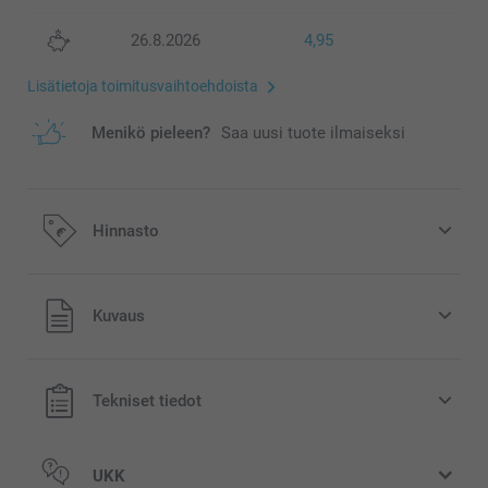
26.8.2026
4,95
Lisätietoja toimitusvaihtoehdoista
Menikö pieleen?
Saa uusi tuote ilmaiseksi
Hinnasto
Kaikki hinnat ovat euroina, sisältävät arvonlisäveron ja
Kuvaus
eivät sisällä postikuluja.
Tekniset tiedot
UKK