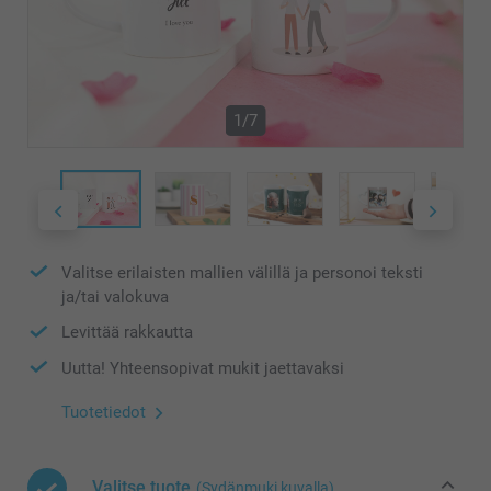
1/7
Valitse erilaisten mallien välillä ja personoi teksti
ja/tai valokuva
Levittää rakkautta
Uutta! Yhteensopivat mukit jaettavaksi
Tuotetiedot
Valitse tuote
(Sydänmuki kuvalla)