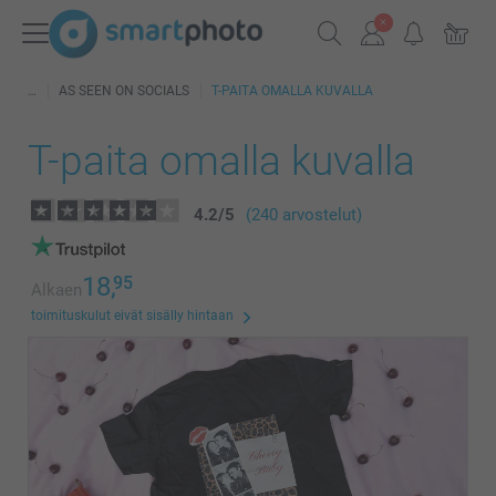
AS SEEN ON SOCIALS
T-PAITA OMALLA KUVALLA
T-paita omalla kuvalla
4.2
/
5
(240 arvostelut)
18,
95
Alkaen
toimituskulut eivät sisälly hintaan