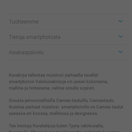
Tuotteemme
Etiketit
Tietoja smartphotosta
Kuvakortit
Kuvalahjat
Tietoja smartphotosta
Asiakaspalvelu
Kuvakirjat
Affiliate ohjelma
Canvas & Seinäkoristeet
Yleinen tietosuojalausunto
Ota yhteyttä & FAQ
Valokuvat, Julisteet & Taskukirjat
Evästekäytäntö
100% tyytyväisyystakuu
Kuvakirja tallentaa muistosi parhaalla tavalla!
Kännykkä & Tabletti
Sivukartta
smartbonus
smartphoton Valokuvakirjoja on usean kokoisena,
MyNameBook
Ehdot/takuut
Hinnat & maksutavat
mallina ja hintaisena, valitse sinulle sopivin.
Kuvakalenterit & Päivyrit
Investor Relations
Tilausten tila
Valokuvakehykset & Lisätarvikkeet
Sisusta persoonallisilla Canvas-tauluilla, Canvastaulu
ikuistaa parhaat muistosi. smartphotolla on Canvas taulut
Lahjakortti
useassa eri koossa, malleissa ja designessa.
Kaikki kuvatuotteet
Tee hienoja Kuvalahjoja kuten Tyyny valokuvalla,