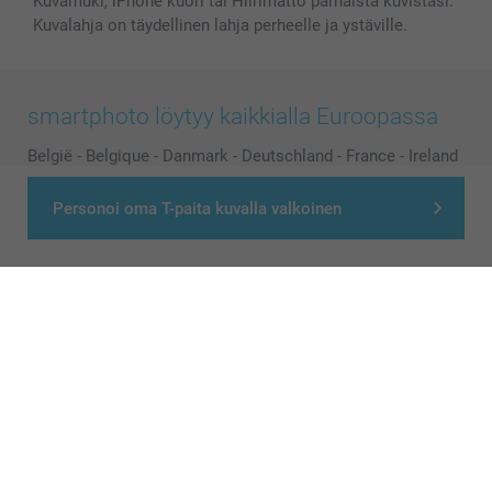
Kuvamuki, iPhone kuori tai Hiirimatto parhaista kuvistasi.
Kuvalahja on täydellinen lahja perheelle ja ystäville.
smartphoto löytyy kaikkialla Euroopassa
België
-
Belgique
-
Danmark
-
Deutschland
-
France
-
Ireland
-
Nederland
-
Norge
-
Österreich
-
Schweiz
-
Suisse
-
Personoi oma T-paita kuvalla valkoinen
Switzerland
-
Suomi
-
Sverige
-
United Kingdom
-
Other Countries
Kaikki hinnat ovat euroina, sisältävät arvonlisäveron ja eivät sisällä
postikuluja.
© smartphoto group. All rights reserved