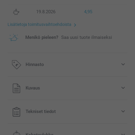
19.8.2026
4,95
Lisätietoja toimitusvaihtoehdoista
Menikö pieleen?
Saa uusi tuote ilmaiseksi
Hinnasto
Kaikki hinnat ovat euroina, sisältävät arvonlisäveron ja
Kuvaus
eivät sisällä postikuluja.
Tekniset tiedot