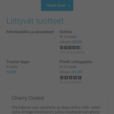
10:25
55 cm
Hei Sofia,
Näytä lisää
Kiitos palautteesta, ikävä kuulla että tilauksesi ei ole
19 cm
saapunut sinulle vielä. Pyrimme jatkuvasti
Liittyvät tuotteet
parantamaan palveluamme joten palautteesi on
XL
tärkeä meille.
Pyydän sinua ottamaan yhteyttä asiakaspalveluun
76 cm
Kokotaulukko ja pesuohjeet
Esiliina
lähetyksen selvittämistä varten, mikäli et vieläkään
ole saanut sitä, https://www.smartphoto.fi/faq
Yli 10 mallia
58,5 cm
Lämpimät terveiset
Alkaen
20,95
Kirsi @smartphoto
19,5 cm
(25 arvostelut)
XXL
Trucker lippis
Printti collegepaita
9 mallia
Yli 10 mallia
77,2 cm
16,95
Alkaen
41,95
61,5 cm
(6 arvostelut)
20 cm
Cherry Coded
Ota haltuun uusi aesthetic ja deep cherry reds -sävyt
sekä vintage-mod-kuviot, jotka muuttavat sun photo