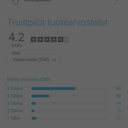
Kokotaulukko
Trustpilot tuotearvostelut
4.2
3-4 v
42,5 cm
STÄ
5
Kieli
33,5 cm
Pesu
11,5 cm
Rumpukuivaus
5-6 v
Silitys
Kaikki arvostelut (240)
Valkaisu
5 Tähtiä
142
45,5 cm
Kemiallinen pesu
4 Tähtiä
58
36,5 cm
3 Tähtiä
14
2 Tähtiä
9
12,5 cm
1 Tähti
17
7-8 v