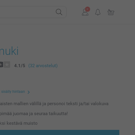
muki
4.1
/
5
(32 arvostelut)
 sisälly hintaan
laisten mallien välillä ja personoi teksti ja/tai valokuva
imää juomaa ja seuraa taikuutta!
ksi kestävä muisto