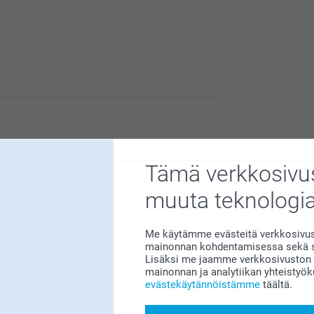
me sitä suuresti 😊 Kiva että pidät
siitä!
le erittäin tärkeää. Kiva että pidät
aa 👌
Tämä verkkosivus
muuta teknologi
Me käytämme evästeitä verkkosivust
mainonnan kohdentamisessa sekä so
Lisäksi me jaamme verkkosivuston k
n meille erittäin tärkeää. Kiva että pidät
mainonnan ja analytiikan yhteistyö
 🥰
evästekäytännöistämme
täältä.