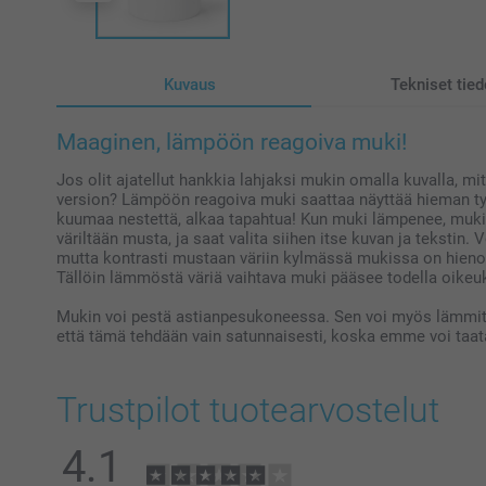
Kuvaus
Tekniset tied
Maaginen, lämpöön reagoiva muki!
Jos olit ajatellut hankkia lahjaksi mukin omalla kuvalla, m
version? Lämpöön reagoiva muki saattaa näyttää hieman tyl
kuumaa nestettä, alkaa tapahtua! Kun muki lämpenee, muki v
väriltään musta, ja saat valita siihen itse kuvan ja tekstin. 
mutta kontrasti mustaan väriin kylmässä mukissa on hienoin 
Tällöin lämmöstä väriä vaihtava muki pääsee todella oikeu
Mukin voi pestä astianpesukoneessa. Sen voi myös lämmit
että tämä tehdään vain satunnaisesti, koska emme voi taat
Trustpilot tuotearvostelut
4.1