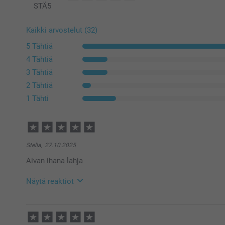
STÄ
5
Kaikki arvostelut (32)
5 Tähtiä
4 Tähtiä
3 Tähtiä
2 Tähtiä
1 Tähti
Stella,
27.10.2025
Aivan ihana lahja
Näytä reaktiot
29.10.2025
11:17
Hei Stella,