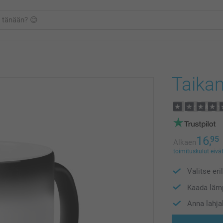
Taika
16,
95
Alkaen
toimituskulut eivät
Valitse eri
Kaada lämp
Anna lahja