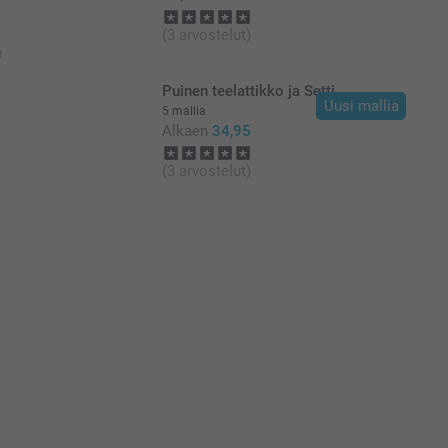
(3 arvostelut)
)
Puinen teelattikko ja Setti
Uusi mallia
5 mallia
Alkaen
34,95
(3 arvostelut)