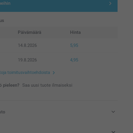
neihin
us
Päivämäärä
Hinta
14.8.2026
5,95
19.8.2026
4,95
etoja toimitusvaihtoehdoista
 pieleen?
Saa uusi tuote ilmaiseksi
sto
at euroina, sisältävät arvonlisäveron ja eivät sisällä