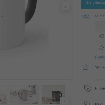
Siirry desig
Toimit
Lisäti
Menikö
Hinna
Kaikki hinnat ov
UKK