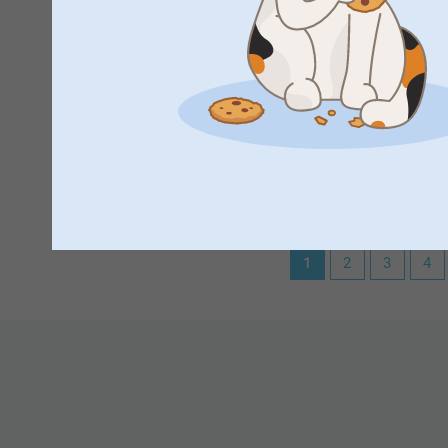
Näytä reaktiot
30.5.2024
08:52
Hei Maria,
Suuret kiitokset 5 tähdestä ja palautteesta, ihana e
Customer Pohjanmmaalta,
28.4.2024
Aurinkoista alkukesää,
Muki toimii juuri kuten kerrottu,. sileän siistipintainen Väri
Kirsi @smartphoto
erinomaisia. lähes valokuvalaatua.
Näytä reaktiot
2.5.2024
1
2
3
4
10:33
Hei Customer Pohjanmaalta,
Suuret kiitokset 5 tähdestä ja palautteesta, se on mei
toivottavasti siitä on iloa pitkäksi aikaa!
Lämpimin kevätterveisin :)
Kirsi @smartphoto