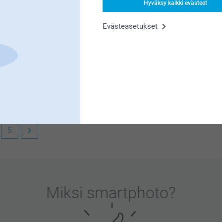
Hyväksy kaikki evästeet
Evästeasetukset
ttä mummot tykkäsivät mukeista :)
valokuvat väreiltään ja kontrastintoistoiltaan
5
lle erittäin tärkeää. Kiva että pidät mukista,
Miksi
smartphoto
?