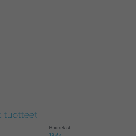
t tuotteet
Huurrelasi
13,95