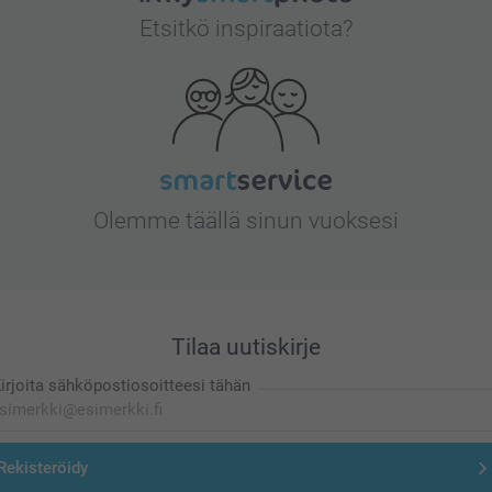
Etsitkö inspiraatiota?
Olemme täällä sinun vuoksesi
Tilaa uutiskirje
irjoita sähköpostiosoitteesi tähän
Rekisteröidy