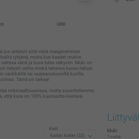
postikuluja.
ot
UKK
itä jos antaisit siitä vielä maagisemman
sältä tyhjänä, mutta kun kaadat mukiin
aihtaa väriä ja kuva tulee näkyviin. Muki on
Voit tietysti valita minkä tahansa kuvan haluat,
värikkäillä tai vaaleansävyisillä kuvilla.
ksiinsa. Tämä on taikaa!
tää mikroaaltouunissa, mutta suosittelemme,
a, että kuva on 100% kuumuutta kestävä.
Liittyvä
Kieli
Muki
7 mallia