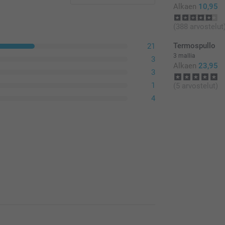
Alkaen
10,95
(388 arvostelut
Termospullo
21
3 mallia
3
Alkaen
23,95
3
1
(5 arvostelut)
4