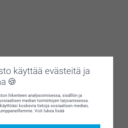
to käyttää evästeitä ja
aa
on liikenteen analysoimisessa, sisällön ja
siaalisen median toimintojen tarjoamisessa.
äyttöäsi koskevia tietoja sosiaalisen median,
kumppaneillemme. Voit lukea lisää