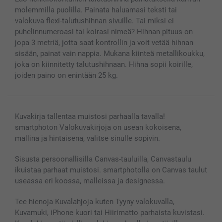
Kuvakalenterit & Päivyrit
Investor Relations
Tilausten tila
molemmilla puolilla. Painata haluamasi teksti tai
Valokuvakehykset & Lisätarvikkeet
valokuva flexi-talutushihnan sivuille. Tai miksi ei
Lahjakortti
puhelinnumeroasi tai koirasi nimeä? Hihnan pituus on
Kaikki kuvatuotteet
jopa 3 metriä, jotta saat kontrollin ja voit vetää hihnan
sisään, painat vain nappia. Mukana kiinteä metallikoukku,
joka on kiinnitetty talutushihnaan. Hihna sopii koirille,
joiden paino on enintään 25 kg.
Kuvakirja tallentaa muistosi parhaalla tavalla!
smartphoton Valokuvakirjoja on usean kokoisena,
mallina ja hintaisena, valitse sinulle sopivin.
Sisusta persoonallisilla Canvas-tauluilla, Canvastaulu
ikuistaa parhaat muistosi. smartphotolla on Canvas taulut
useassa eri koossa, malleissa ja designessa.
Tee hienoja Kuvalahjoja kuten Tyyny valokuvalla,
Kuvamuki, iPhone kuori tai Hiirimatto parhaista kuvistasi.