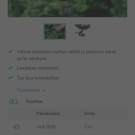
1/2
Valitse erilaisten mallien välillä ja personoi teksti
ja/tai valokuva
Laadukas viimeistely
Tuo iloa lemmikillesi
Tuotetiedot
Toimitus
Päivämäärä
Hinta
14.8.2026
5,95