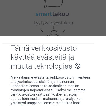
Tyytyväisyystakuu
Tämä verkkosivusto
käyttää evästeitä ja
muuta teknologiaa
Bonusta kaikista tilauksista
Me käytämme evästeitä verkkosivuston liikenteen
analysoimisessa, sisällön ja mainonnan
kohdentamisessa sekä sosiaalisen median
toimintojen tarjoamisessa. Lisäksi me jaamme
verkkosivuston käyttöäsi koskevia tietoja
sosiaalisen median, mainonnan ja analytiikan
yhteistyökumppaneillemme. Voit lukea lisää
Etsitkö inspiraatiota?