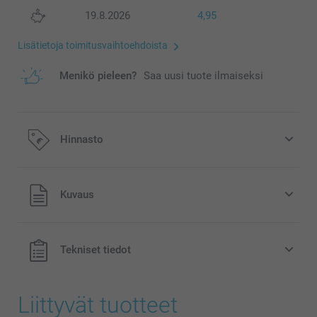
19.8.2026
4,95
Lisätietoja toimitusvaihtoehdoista
Menikö pieleen?
Saa uusi tuote ilmaiseksi
Hinnasto
Kaikki hinnat ovat euroina, sisältävät arvonlisäveron ja
Kuvaus
eivät sisällä postikuluja.
Tekniset tiedot
Liittyvät tuotteet