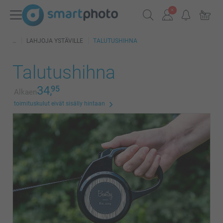
LAHJOJA YSTÄVILLE
TALUTUSHIHNA
Talutushihna
34,
95
Alkaen
toimituskulut eivät sisälly hintaan