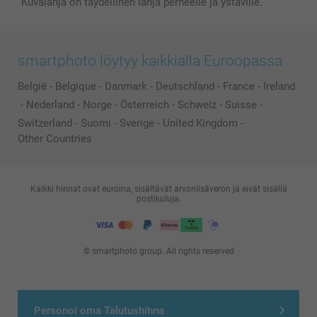
Kuvalahja on täydellinen lahja perheelle ja ystäville.
smartphoto löytyy kaikkialla Euroopassa
België
-
Belgique
-
Danmark
-
Deutschland
-
France
-
Ireland
-
Nederland
-
Norge
-
Österreich
-
Schweiz
-
Suisse
-
Switzerland
-
Suomi
-
Sverige
-
United Kingdom
-
Other Countries
Kaikki hinnat ovat euroina, sisältävät arvonlisäveron ja eivät sisällä
postikuluja.
© smartphoto group. All rights reserved
Personoi oma Talutushihna