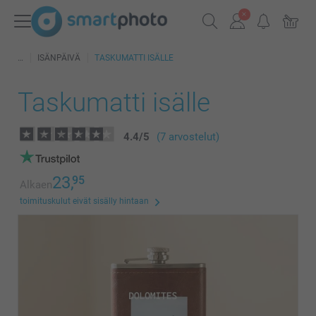
ISÄNPÄIVÄ
TASKUMATTI ISÄLLE
Taskumatti isälle
4.4
/
5
(7 arvostelut)
23,
95
Alkaen
toimituskulut eivät sisälly hintaan