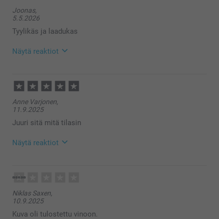
Joonas,
5.5.2026
Tyylikäs ja laadukas
Näytä reaktiot
5.5.2026
09:34
Hei Joonas,
Anne Varjonen,
Suuret kiitokset 5 tähdestä ja palautteesta,
11.9.2025
arvostamme sitä suuresti. Kiva että pidät
taskumatista, se on käytännöllinen itselle tai kiva
Juuri sitä mitä tilasin
lahja ystävälle 🥰
Lämpimin kiitoksin,
Näytä reaktiot
Kirsi @smartphoto
12.9.2025
13:26
Hei Anne!
Niklas Saxen,
Suuret kiitokset ⭐⭐⭐⭐⭐ tähdestä ja palautteesta,
10.9.2025
arvostamme sitä suuresti. Kiva että pidät
taskumatista, toivottavasti siitä on käyttöä pitkäksi
Kuva oli tulostettu vinoon.