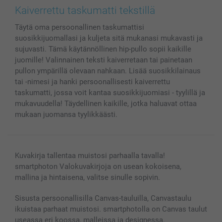
Valokuvat, Julisteet & Taskukirjat
Evästekäytäntö
100% tyytyväisyystakuu
Kaiverrettu taskumatti tekstillä
Kännykkä & Tabletti
Sivukartta
smartbonus
Täytä oma persoonallinen taskumattisi
MyNameBook
Ehdot/takuut
Hinnat & maksutavat
suosikkijuomallasi ja kuljeta sitä mukanasi mukavasti ja
Kuvakalenterit & Päivyrit
Investor Relations
Tilausten tila
sujuvasti. Tämä käytännöllinen hip-pullo sopii kaikille
Valokuvakehykset & Lisätarvikkeet
juomille! Valinnainen teksti kaiverretaan tai painetaan
Lahjakortti
pullon ympärillä olevaan nahkaan. Lisää suosikkilainaus
tai -nimesi ja hanki persoonallisesti kaiverrettu
Kaikki kuvatuotteet
taskumatti, jossa voit kantaa suosikkijuomiasi - tyylillä ja
mukavuudella! Täydellinen kaikille, jotka haluavat ottaa
mukaan juomansa tyylikkäästi.
Kuvakirja tallentaa muistosi parhaalla tavalla!
smartphoton Valokuvakirjoja on usean kokoisena,
mallina ja hintaisena, valitse sinulle sopivin.
Sisusta persoonallisilla Canvas-tauluilla, Canvastaulu
ikuistaa parhaat muistosi. smartphotolla on Canvas taulut
useassa eri koossa, malleissa ja designessa.