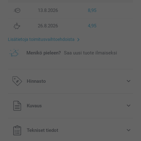
13.8.2026
8,95
26.8.2026
4,95
Lisätietoja toimitusvaihtoehdoista
Menikö pieleen?
Saa uusi tuote ilmaiseksi
Hinnasto
Kaikki hinnat ovat euroina, sisältävät arvonlisäveron ja
Kuvaus
eivät sisällä postikuluja.
Tekniset tiedot