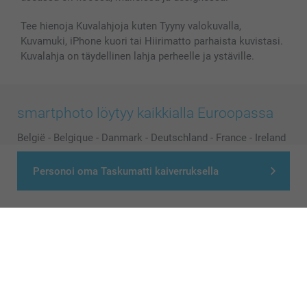
Tee hienoja Kuvalahjoja kuten Tyyny valokuvalla,
Kuvamuki, iPhone kuori tai Hiirimatto parhaista kuvistasi.
Kuvalahja on täydellinen lahja perheelle ja ystäville.
smartphoto löytyy kaikkialla Euroopassa
België
-
Belgique
-
Danmark
-
Deutschland
-
France
-
Ireland
-
Nederland
-
Norge
-
Österreich
-
Schweiz
-
Suisse
-
Personoi oma Taskumatti kaiverruksella
Switzerland
-
Suomi
-
Sverige
-
United Kingdom
-
Other Countries
Kaikki hinnat ovat euroina, sisältävät arvonlisäveron ja eivät sisällä
postikuluja.
© smartphoto group. All rights reserved