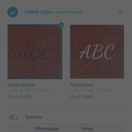
Valitse tyyppi
(Kaiverruksella)
Kaiverruksella
Väritulostus
9,5
13,2
9,5
13,2
2,2 cm
2,2 cm
Alkaen
23,95
Alkaen
24,95
Toimitus
Päivämäärä
Hinta