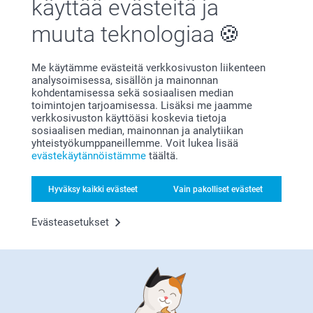
käyttää evästeitä ja
muuta teknologiaa
Me käytämme evästeitä verkkosivuston liikenteen
analysoimisessa, sisällön ja mainonnan
kohdentamisessa sekä sosiaalisen median
toimintojen tarjoamisessa. Lisäksi me jaamme
Bonusta kaikista tilauksista
verkkosivuston käyttöäsi koskevia tietoja
sosiaalisen median, mainonnan ja analytiikan
yhteistyökumppaneillemme. Voit lukea lisää
evästekäytännöistämme
täältä.
Hyväksy kaikki evästeet
Vain pakolliset evästeet
Evästeasetukset
Etsitkö inspiraatiota?