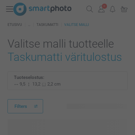
ETUSIVU
TASKUMATTI
VALITSE MALLI
Valitse malli tuotteelle
Taskumatti väritulostus
Tuoteselostus:
9,5
13,2
2,2 cm
Filters
51 käytettävissä olevaa mallia