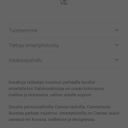
Tuotteemme
Etiketit
Tietoja smartphotosta
Kuvakortit
Kuvalahjat
Tietoja smartphotosta
Asiakaspalvelu
Kuvakirjat
Affiliate ohjelma
Canvas & Seinäkoristeet
Yleinen tietosuojalausunto
Ota yhteyttä & FAQ
Valokuvat, Julisteet & Taskukirjat
Evästekäytäntö
100% tyytyväisyystakuu
Kuvakirja tallentaa muistosi parhaalla tavalla!
Kännykkä & Tabletti
Sivukartta
smartbonus
smartphoton Valokuvakirjoja on usean kokoisena,
MyNameBook
Ehdot/takuut
Hinnat & maksutavat
mallina ja hintaisena, valitse sinulle sopivin.
Kuvakalenterit & Päivyrit
Investor Relations
Tilausten tila
Valokuvakehykset & Lisätarvikkeet
Sisusta persoonallisilla Canvas-tauluilla, Canvastaulu
ikuistaa parhaat muistosi. smartphotolla on Canvas taulut
Lahjakortti
useassa eri koossa, malleissa ja designessa.
Kaikki kuvatuotteet