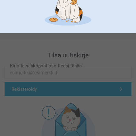
Olemme täällä sinun vuoksesi
Tilaa uutiskirje
Kirjoita sähköpostiosoitteesi tähän
Rekisteröidy