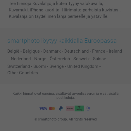
Tee hienoja Kuvalahjoja kuten Tyyny valokuvalla,
Kuvamuki, iPhone kuori tai Hiirimatto parhaista kuvistasi.
Kuvalahja on täydellinen lahja perheelle ja ystäville.
smartphoto löytyy kaikkialla Euroopassa
België
-
Belgique
-
Danmark
-
Deutschland
-
France
-
Ireland
-
Nederland
-
Norge
-
Österreich
-
Schweiz
-
Suisse
-
Switzerland
-
Suomi
-
Sverige
-
United Kingdom
-
Other Countries
Kaikki hinnat ovat euroina, sisältävät arvonlisäveron ja eivät sisällä
postikuluja.
© smartphoto group. All rights reserved