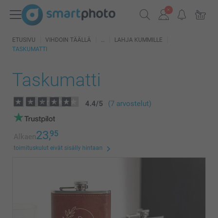
ETUSIVU
VIHDOIN TÄÄLLÄ
LAHJA KUMMILLE
TASKUMATTI
Taskumatti
4.4
/
5
(7 arvostelut)
23,
95
Alkaen
toimituskulut eivät sisälly hintaan