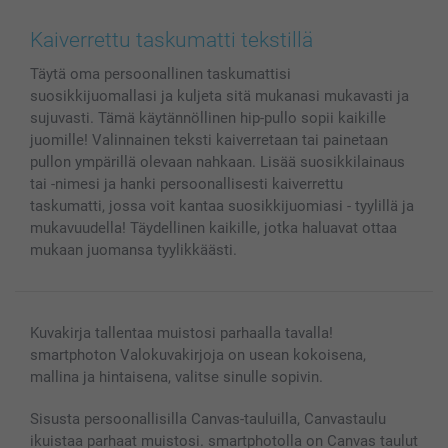
Canvas & Seinäkoristeet
Yleinen tietosuojalausunto
Ota yhteyttä & FAQ
Valokuvat, Julisteet & Taskukirjat
Evästekäytäntö
100% tyytyväisyystakuu
Kaiverrettu taskumatti tekstillä
Kännykkä & Tabletti
Sivukartta
smartbonus
Täytä oma persoonallinen taskumattisi
MyNameBook
Ehdot/takuut
Hinnat & maksutavat
suosikkijuomallasi ja kuljeta sitä mukanasi mukavasti ja
Kuvakalenterit & Päivyrit
Investor Relations
Tilausten tila
sujuvasti. Tämä käytännöllinen hip-pullo sopii kaikille
Valokuvakehykset & Lisätarvikkeet
juomille! Valinnainen teksti kaiverretaan tai painetaan
Lahjakortti
pullon ympärillä olevaan nahkaan. Lisää suosikkilainaus
tai -nimesi ja hanki persoonallisesti kaiverrettu
Kaikki kuvatuotteet
taskumatti, jossa voit kantaa suosikkijuomiasi - tyylillä ja
mukavuudella! Täydellinen kaikille, jotka haluavat ottaa
mukaan juomansa tyylikkäästi.
Kuvakirja tallentaa muistosi parhaalla tavalla!
smartphoton Valokuvakirjoja on usean kokoisena,
mallina ja hintaisena, valitse sinulle sopivin.
Sisusta persoonallisilla Canvas-tauluilla, Canvastaulu
ikuistaa parhaat muistosi. smartphotolla on Canvas taulut