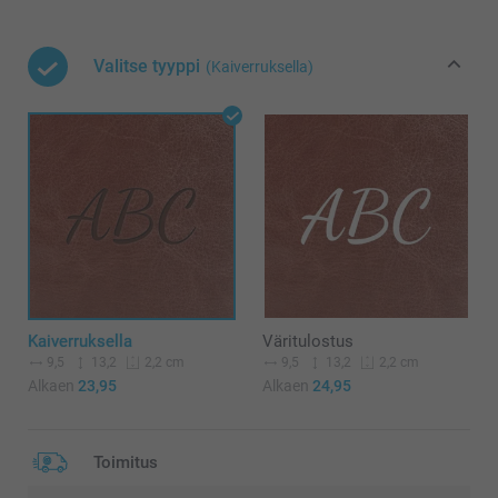
Valitse tyyppi
(Kaiverruksella)
Kaiverruksella
Väritulostus
9,5
13,2
9,5
13,2
2,2 cm
2,2 cm
Alkaen
23,95
Alkaen
24,95
Toimitus