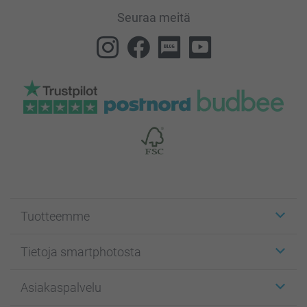
Seuraa meitä
Tuotteemme
Etiketit
Tietoja smartphotosta
Kuvakortit
Kuvalahjat
Tietoja smartphotosta
Asiakaspalvelu
Kuvakirjat
Affiliate ohjelma