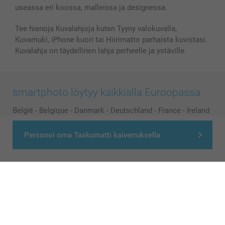
useassa eri koossa, malleissa ja designessa.
Tee hienoja Kuvalahjoja kuten Tyyny valokuvalla,
Kuvamuki, iPhone kuori tai Hiirimatto parhaista kuvistasi.
Kuvalahja on täydellinen lahja perheelle ja ystäville.
smartphoto löytyy kaikkialla Euroopassa
België
-
Belgique
-
Danmark
-
Deutschland
-
France
-
Ireland
-
Nederland
-
Norge
-
Österreich
-
Schweiz
-
Suisse
-
Personoi oma Taskumatti kaiverruksella
Switzerland
-
Suomi
-
Sverige
-
United Kingdom
-
Other Countries
Kaikki hinnat ovat euroina, sisältävät arvonlisäveron ja eivät sisällä
postikuluja.