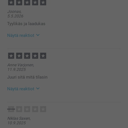
Joonas,
5.5.2026
Tyylikäs ja laadukas
Näytä reaktiot
5.5.2026
09:34
Hei Joonas,
Anne Varjonen,
Suuret kiitokset 5 tähdestä ja palautteesta,
11.9.2025
arvostamme sitä suuresti. Kiva että pidät
taskumatista, se on käytännöllinen itselle tai kiva
Juuri sitä mitä tilasin
lahja ystävälle 🥰
Lämpimin kiitoksin,
Näytä reaktiot
Kirsi @smartphoto
12.9.2025
13:26
Hei Anne!
Niklas Saxen,
Suuret kiitokset ⭐⭐⭐⭐⭐ tähdestä ja palautteesta,
10.9.2025
arvostamme sitä suuresti. Kiva että pidät