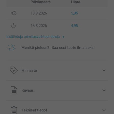
Päivämäärä
Hinta
13.8.2026
5,95
18.8.2026
4,95
Lisätietoja toimitusvaihtoehdoista
Menikö pieleen?
Saa uusi tuote ilmaiseksi
Hinnasto
Kaikki hinnat ovat euroina, sisältävät arvonlisäveron ja
Kuvaus
eivät sisällä postikuluja.
Tekniset tiedot