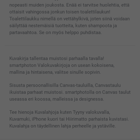
Kaikki kuvatuotteet
nopeasti muiden joukosta. Enää ei tarvitse huolehtia, että
ottaisit vahingossa jonkun toisen toalettilaukun!
Toalettilaukku nimellä on vettähylkivä, joten siinä voidaan
säilyttää nestemäisiä tuotteita, kuten shampoota ja
partavaahtoa. Se on myös helppo puhdistaa.
Kuvakirja tallentaa muistosi parhaalla tavalla!
smartphoton Valokuvakirjoja on usean kokoisena,
mallina ja hintaisena, valitse sinulle sopivin.
Sisusta persoonallisilla Canvas-tauluilla, Canvastaulu
ikuistaa parhaat muistosi. smartphotolla on Canvas taulut
useassa eri koossa, malleissa ja designessa.
Tee hienoja Kuvalahjoja kuten Tyyny valokuvalla,
Kuvamuki, iPhone kuori tai Hiirimatto parhaista kuvistasi.
Kuvalahja on täydellinen lahja perheelle ja ystäville.