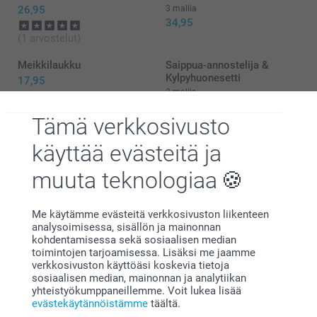
toilettilaukku oli juuri toiveidesi mukainen. 👍🏻
26,95
3 mallia
Lämpimin terveisin,
34,95
Miia @smartphoto
(1 arvostelut)
Meikkilaukku
Saippua-annostelija &
Kylpyhuonesetti
17,95
2 mallia
Alkaen
24,95
(3 arvostelut)
Tämä verkkosivusto
käyttää evästeitä ja
muuta teknologiaa
Miksi
smartphoto
?
Me käytämme evästeitä verkkosivuston liikenteen
analysoimisessa, sisällön ja mainonnan
kohdentamisessa sekä sosiaalisen median
toimintojen tarjoamisessa. Lisäksi me jaamme
verkkosivuston käyttöäsi koskevia tietoja
sosiaalisen median, mainonnan ja analytiikan
yhteistyökumppaneillemme. Voit lukea lisää
evästekäytännöistämme
täältä.