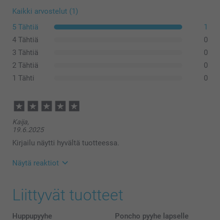
Kaikki arvostelut (1)
5 Tähtiä
1
4 Tähtiä
0
3 Tähtiä
0
2 Tähtiä
0
1 Tähti
0
Kaija,
19.6.2025
Kirjailu näytti hyvältä tuotteessa.
Näytä reaktiot
24.6.2025
Liittyvät tuotteet
14:12
Hei,
Kiitos palautteestasi! Hienoa kuulla, että
Huppupyyhe
Poncho pyyhe lapselle