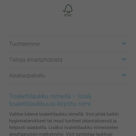
Tuotteemme
Etiketit
Tietoja smartphotosta
Kuvakortit
Kuvalahjat
Tietoja smartphotosta
Asiakaspalvelu
Kuvakirjat
Affiliate ohjelma
Canvas & Seinäkoristeet
Yleinen tietosuojalausunto
Ota yhteyttä & FAQ
Valokuvat, Julisteet & Taskukirjat
Evästekäytäntö
100% tyytyväisyystakuu
Toalettilaukku nimellä – lisää
Kännykkä & Tabletti
Sivukartta
smartbonus
toalettilaukkuusi kirjottu nimi
MyNameBook
Ehdot/takuut
Hinnat & maksutavat
Valitse kätevä toalettilaukku nimellä: Voit pitää kaikki
Kuvakalenterit & Päivyrit
Investor Relations
Tilausten tila
hygieniatarvikkeet tai muut tuotteet järjestyksessä ja
Valokuvakehykset & Lisätarvikkeet
helposti saatavilla. Lisäksi toalettilaukku viimeistelee
Lahjakortti
ainutlaatuisen matkatyylisi. Voit tunnistaa laukkusi