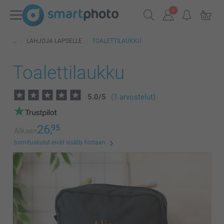
LAHJOJA LAPSELLE
TOALETTILAUKKU
Toalettilaukku
5.0
/
5
(1 arvostelut)
26,
95
Alkaen
toimituskulut eivät sisälly hintaan