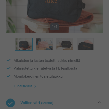
1/4
Aikuisten ja lasten toalettilaukku nimellä
Valmistettu kierrätetyistä PET-pulloista
Monilokeroinen toalettilaukku
Tuotetiedot
Valitse väri
(Musta)