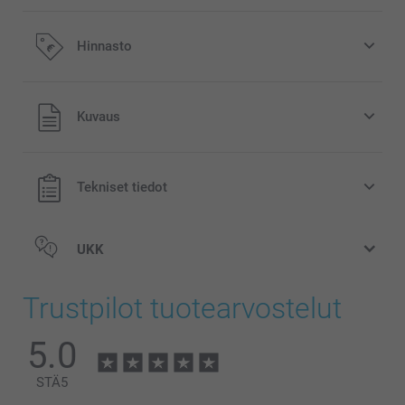
Hinnasto
Kaikki hinnat ovat euroina, sisältävät arvonlisäveron ja
Kuvaus
eivät sisällä postikuluja.
Tekniset tiedot
UKK
Trustpilot tuotearvostelut
5.0
STÄ
5