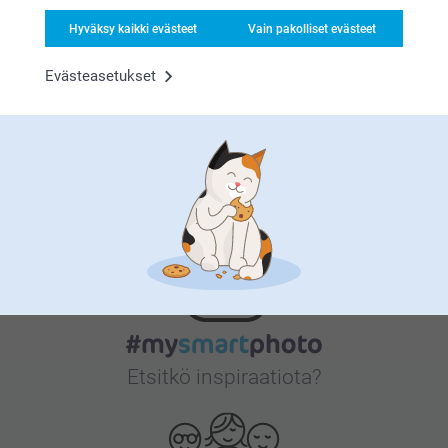
Tyytyväisyystakuu
Hyväksy kaikki evästeet
Vain pakolliset evästeet
Evästeasetukset
Bonusta kaikista tilauksista
Etsitkö inspiraatiota?