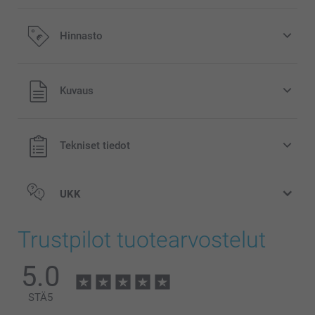
Hinnasto
Kaikki hinnat ovat euroina, sisältävät arvonlisäveron ja
Kuvaus
eivät sisällä postikuluja.
Tekniset tiedot
UKK
Trustpilot tuotearvostelut
5.0
STÄ
5