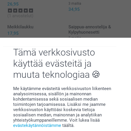
toilettilaukku oli juuri toiveidesi mukainen. 👍🏻
26,95
3 mallia
Lämpimin terveisin,
34,95
Miia @smartphoto
(1 arvostelut)
Meikkilaukku
Saippua-annostelija &
Kylpyhuonesetti
17,95
2 mallia
Alkaen
24,95
(3 arvostelut)
Tämä verkkosivusto
käyttää evästeitä ja
muuta teknologiaa
Miksi
smartphoto
?
Me käytämme evästeitä verkkosivuston liikenteen
analysoimisessa, sisällön ja mainonnan
kohdentamisessa sekä sosiaalisen median
toimintojen tarjoamisessa. Lisäksi me jaamme
verkkosivuston käyttöäsi koskevia tietoja
sosiaalisen median, mainonnan ja analytiikan
yhteistyökumppaneillemme. Voit lukea lisää
evästekäytännöistämme
täältä.