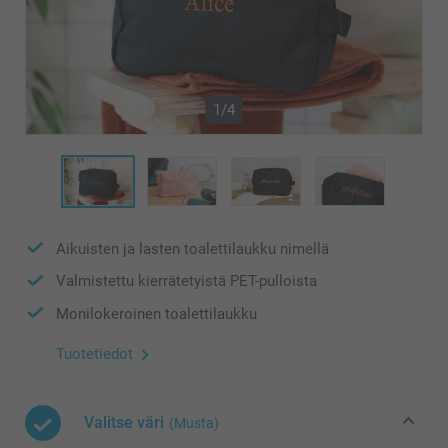
1/4
Aikuisten ja lasten toalettilaukku nimellä
Valmistettu kierrätetyistä PET-pulloista
Monilokeroinen toalettilaukku
Tuotetiedot
Valitse väri
(Musta)