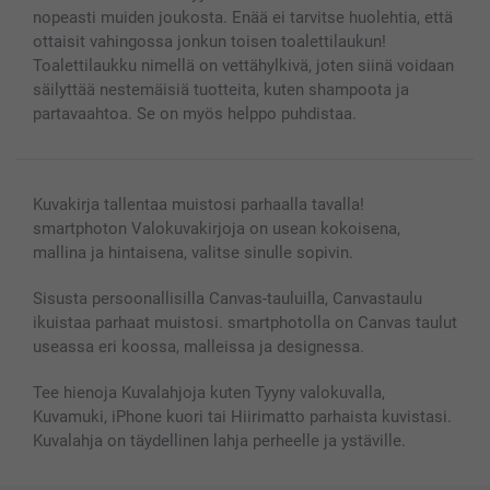
Kaikki kuvatuotteet
nopeasti muiden joukosta. Enää ei tarvitse huolehtia, että
ottaisit vahingossa jonkun toisen toalettilaukun!
Toalettilaukku nimellä on vettähylkivä, joten siinä voidaan
säilyttää nestemäisiä tuotteita, kuten shampoota ja
partavaahtoa. Se on myös helppo puhdistaa.
Kuvakirja tallentaa muistosi parhaalla tavalla!
smartphoton Valokuvakirjoja on usean kokoisena,
mallina ja hintaisena, valitse sinulle sopivin.
Sisusta persoonallisilla Canvas-tauluilla, Canvastaulu
ikuistaa parhaat muistosi. smartphotolla on Canvas taulut
useassa eri koossa, malleissa ja designessa.
Tee hienoja Kuvalahjoja kuten Tyyny valokuvalla,
Kuvamuki, iPhone kuori tai Hiirimatto parhaista kuvistasi.
Kuvalahja on täydellinen lahja perheelle ja ystäville.