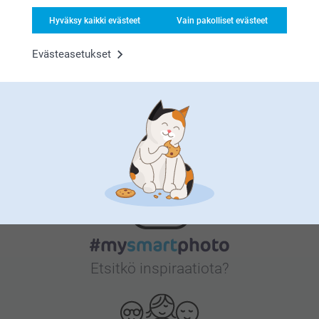
Tyytyväisyystakuu
Hyväksy kaikki evästeet
Vain pakolliset evästeet
Evästeasetukset
Bonusta kaikista tilauksista
Etsitkö inspiraatiota?