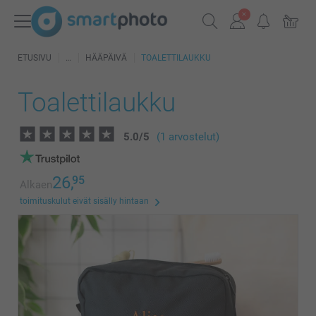
ETUSIVU
HÄÄPÄIVÄ
TOALETTILAUKKU
Toalettilaukku
5.0
/
5
(1 arvostelut)
26,
95
Alkaen
toimituskulut eivät sisälly hintaan