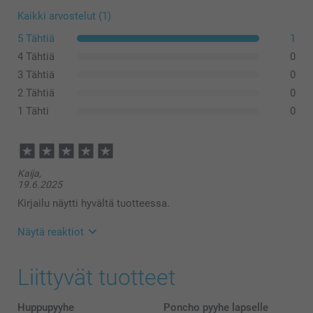
Kaikki arvostelut (1)
5 Tähtiä
1
4 Tähtiä
0
3 Tähtiä
0
2 Tähtiä
0
1 Tähti
0
Kaija,
19.6.2025
Kirjailu näytti hyvältä tuotteessa.
Näytä reaktiot
24.6.2025
Liittyvät tuotteet
14:12
Hei,
Kiitos palautteestasi! Hienoa kuulla, että
Huppupyyhe
Poncho pyyhe lapselle