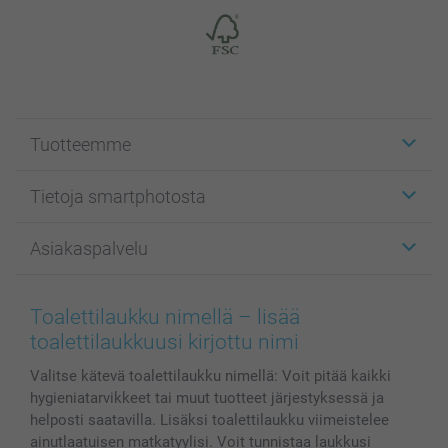
Tuotteemme
Etiketit
Tietoja smartphotosta
Kuvakortit
Kuvalahjat
Tietoja smartphotosta
Asiakaspalvelu
Kuvakirjat
Affiliate ohjelma
Canvas & Seinäkoristeet
Yleinen tietosuojalausunto
Ota yhteyttä & FAQ
Valokuvat, Julisteet & Taskukirjat
Evästekäytäntö
100% tyytyväisyystakuu
Toalettilaukku nimellä – lisää
Kännykkä & Tabletti
Sivukartta
smartbonus
toalettilaukkuusi kirjottu nimi
MyNameBook
Ehdot/takuut
Hinnat & maksutavat
Valitse kätevä toalettilaukku nimellä: Voit pitää kaikki
Kuvakalenterit & Päivyrit
Investor Relations
Tilausten tila
hygieniatarvikkeet tai muut tuotteet järjestyksessä ja
Valokuvakehykset & Lisätarvikkeet
helposti saatavilla. Lisäksi toalettilaukku viimeistelee
Lahjakortti
ainutlaatuisen matkatyylisi. Voit tunnistaa laukkusi