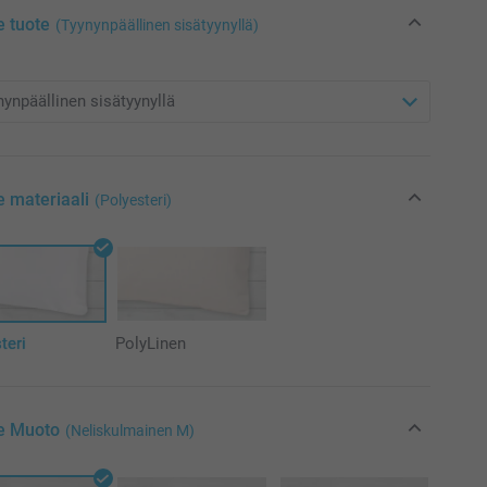
e tuote
(Tyynynpäällinen sisätyynyllä)
e materiaali
(Polyesteri)
teri
PolyLinen
se Muoto
(Neliskulmainen M)