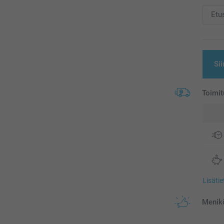
Sii
Toimit
Lisäti
Menikö