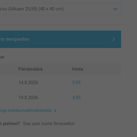
rry designeihin
us
Päivämäärä
Hinta
14.8.2026
5,95
19.8.2026
4,95
etoja toimitusvaihtoehdoista
 pieleen?
Saa uusi tuote ilmaiseksi