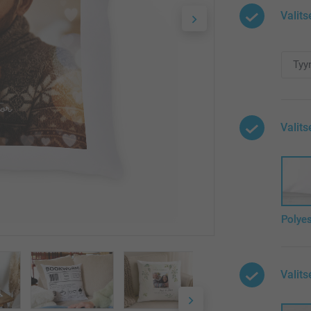
Valits
Valits
Polyes
Valit