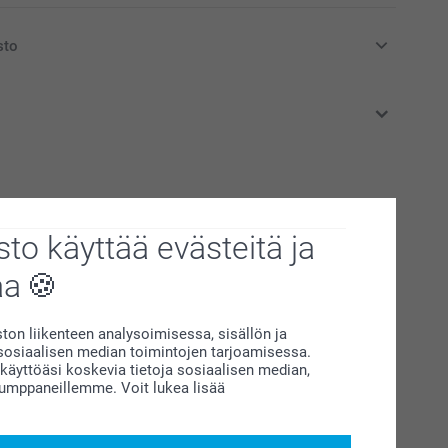
sto
at euroina, sisältävät arvonlisäveron ja eivät sisällä
t tuotteet
to käyttää evästeitä ja
Puutaulu pieni
Uusi mallia
3 mallia
aa
27,95
(6 arvostelut)
on liikenteen analysoimisessa, sisällön ja
siaalisen median toimintojen tarjoamisessa.
äyttöäsi koskevia tietoja sosiaalisen median,
Pehmolelu
kumppaneillemme. Voit lukea lisää
7 mallia
Alkaen
16,95