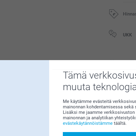
Hinna
Kaikki hinnat ov
UKK
postikuluja.
Liittyvä
Tämä verkkosivus
Kieli
Tuikkukippo
5 mallia
muuta teknologi
Alkaen
15,95
(9 arvostelut)
Me käytämme evästeitä verkkosivust
mainonnan kohdentamisessa sekä so
Lisäksi me jaamme verkkosivuston k
Huppupyyhe
57
mainonnan ja analytiikan yhteistyö
26,95
16
evästekäytännöistämme
täältä.
3
(1 arvostelut)