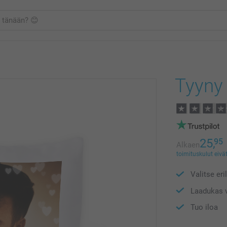
Tyyny
25,
95
Alkaen
toimituskulut eivät
Valitse eri
Laadukas v
Tuo iloa