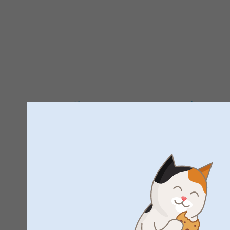
Trustpilot tuotearvostelut
4.6
STÄ
5
Kaikki arvostelut (78)
5 Tähtiä
4 Tähtiä
3 Tähtiä