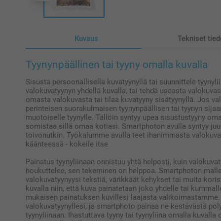
Kuvaus
Tekniset tied
Tyynynpäällinen tai tyyny omalla kuvalla
Sisusta persoonallisella kuvatyynyllä tai suunnittele tyynylii
valokuvatyynyn yhdellä kuvalla, tai tehdä useasta valokuvas
omasta valokuvasta tai tilaa kuvatyyny sisätyynyllä. Jos val
perinteisen suorakulmaisen tyynynpäällisen tai tyynyn sija
muotoiselle tyynylle. Tällöin syntyy upea sisustustyyny omal
somistaa sillä omaa kotiasi. Smartphoton avulla syntyy juuri
toivonutkin. Työkalumme avulla teet ihanimmasta valokuvas
käänteessä - kokeile itse
Painatus tyynyliinaan onnistuu yhtä helposti, kuin valokuvaty
houkuttelee, sen tekeminen on helppoa. Smartphoton malle
valokuvatyynyysi tekstiä, värikkäät kehykset tai muita koris
kuvalla niin, että kuva painatetaan joko yhdelle tai kummall
mukaisen painatuksen kuvillesi laajasta valikoimastamme. 
valokuvatyynyllesi, ja smartphoto painaa ne kestävästä poly
tyynyliinaan. Ihastuttava tyyny tai tyynyliina omalla kuvalla