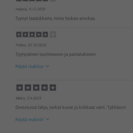
Hei Tuija!
Kiitokset palautteestasi, olemme kiitollisia siitä 🌸
Helena,
4.12.2025
Ethän epäröi ottaa yhteyttä asiakaspalveluun saadaks
Tyynyt laadukkaita, hinta hiukan arvokas.
Lämpimin terveisin
Kaisa @smartphoto
Pirkko,
22.10.2025
Tyytyväinen tuotteeseen ja painatukseen.
Näytä reaktiot
29.10.2025
11:11
Hei Pirkko,
Suuret kiitokset 4 tähdestä ja palautteesta, arvostam
MeKo,
2.9.2025
toivottavasti siitä on käyttöä pitkäksi aikaa 🥰
Onnistunut lahja, tarkat kuvat ja kirkkaat värit. Tykkäsin!
Lämpimin kiitoksin,
Kirsi @smartphoto
Näytä reaktiot