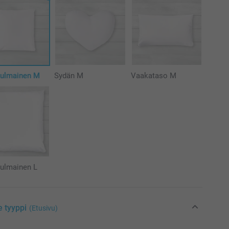
kulmainen M
Sydän M
Vaakataso M
kulmainen L
e tyyppi
(Etusivu)