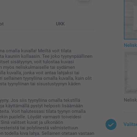
ot
UKK
Nelis
na omalla kuvalla! Meiltä voit tilata
ta kauniin kollaasin. Tee joko tyynynpäällinen
itset sisätyynyn, voit tulostaa kuvasi
an myös neliskulmaiselle tai sydämen
la kuvalla, jonka voit antaa lahjaksi tai
 sellainen tyynyliina omalla kuvalla, kuin olit
ta tyynyliinan tai sisustustyynyn käden
Nelis
yny. Jos siis tyynyliina omalla tekstillä
ja käyttämällä pystyt helposti lisäämään
teita. Voit halutessasi tilata tyynyn omalla
ekin puolelle. Löydät varmasti toiveidesi
Sinä valitset kuvat ja ulkonäön
Valits
esteristä tai polylinestä valmistettuun
 on todella kiva lahja. Sellainen otetaan vastaan