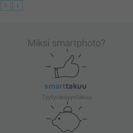
5
me sitä suuresti. Kiva että pidät tyynystä,
Miksi
smartphoto
?
Tyytyväisyystakuu