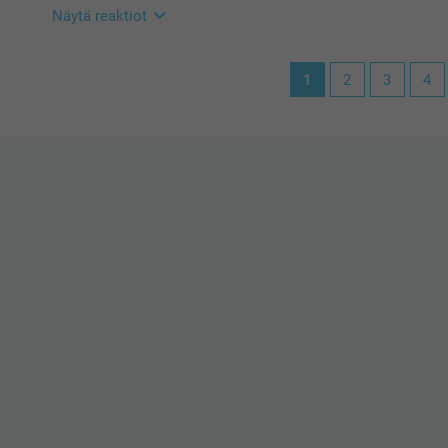
Näytä reaktiot
21.11.2023
1
2
3
4
15:35
Hei Johanna!
Suuret kiitokset 5 tähdestä ja palautteesta, se on meil
Vesipullosta toivon siitä on iloa pitkäksi aikaa!
Lämpimin kiitoksin,
Kaisa@smartphoto