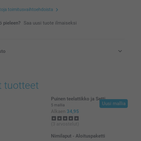
etoja toimitusvaihtoehdoista
 pieleen?
Saa uusi tuote ilmaiseksi
sto
at euroina, sisältävät arvonlisäveron ja eivät sisällä
t tuotteet
Puinen teelattikko ja Setti
Uusi mallia
5 mallia
Alkaen
34,95
(3 arvostelut)
Nimilaput - Aloituspaketti