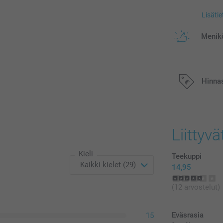
Lisäti
Menikö
Hinna
Kaikki hinnat ov
postikuluja.
Liittyvä
Kieli
Teekuppi
14,95
(12 arvostelut)
Eväsrasia
15