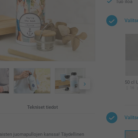
Tuo iloa
Valits
50 cl 
16
Tekniset tiedot
Valits
aisten juomapullojen kanssa! Täydellinen