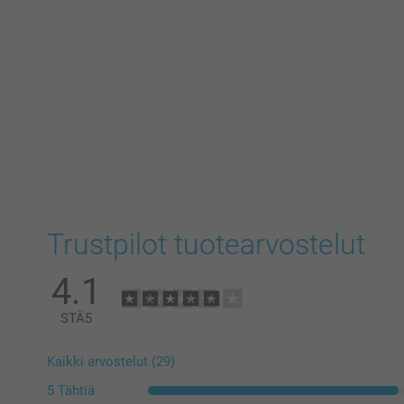
Trustpilot tuotearvostelut
4.1
STÄ
5
Kaikki arvostelut (29)
5 Tähtiä