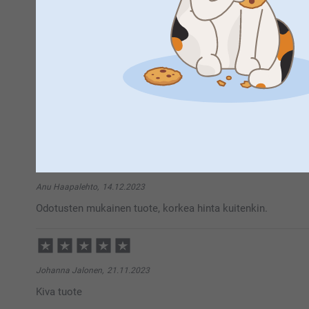
24.5.2024
13:39
Hei Johanna,
Suuret kiitokset 5 tähdestä ja palautteesta, arvostam
MF,
17.5.2024
toivottavasti siitä on käyttöä pitkäksi aikaa :)
Ihana lahjaidea!
Aurinkoista alkukesää,
Kirsi @smartphoto
Näytä reaktiot
20.5.2024
14:36
Hei MF,
Suuret kiitokset 5 tähdestä ja palautteesta, arvostam
Anu Haapalehto,
14.12.2023
siitä on varmaan paljon hyötyä varsinkin nyt kesällä :
Odotusten mukainen tuote, korkea hinta kuitenkin.
Kiitos, että päätit tilata meiltä.
Lämpimin kiitoksin,
Kirsi @smartphoto
Johanna Jalonen,
21.11.2023
Kiva tuote