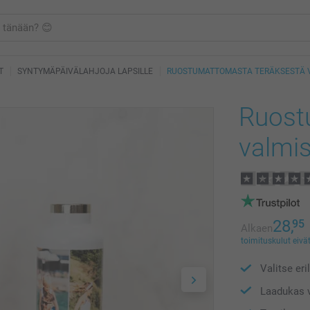
T
SYNTYMÄPÄIVÄLAHJOJA LAPSILLE
RUOSTUMATTOMASTA TERÄKSESTÄ 
Ruost
valmis
28,
95
Alkaen
toimituskulut eivät
Valitse eri
Laadukas v