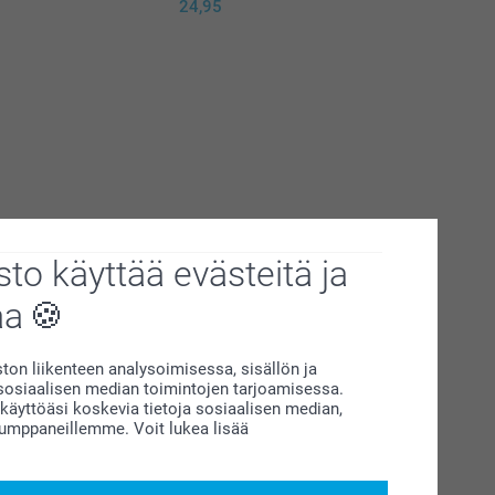
24,95
to käyttää evästeitä ja
aa
on liikenteen analysoimisessa, sisällön ja
siaalisen median toimintojen tarjoamisessa.
äyttöäsi koskevia tietoja sosiaalisen median,
kumppaneillemme. Voit lukea lisää