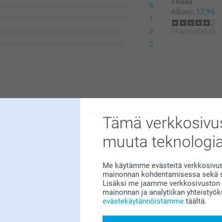
3 mallia
8
Alkaen
17,95
1
3
(9 arvostelut)
2
Tämä verkkosivus
muuta teknologi
Me käytämme evästeitä verkkosivust
mainonnan kohdentamisessa sekä so
n meille erittäin tärkeää. Kiva että pidät
Lisäksi me jaamme verkkosivuston k
🥰
mainonnan ja analytiikan yhteistyö
uoda, vaikka pääsee hölskymään repussa.
evästekäytännöistämme
täältä.