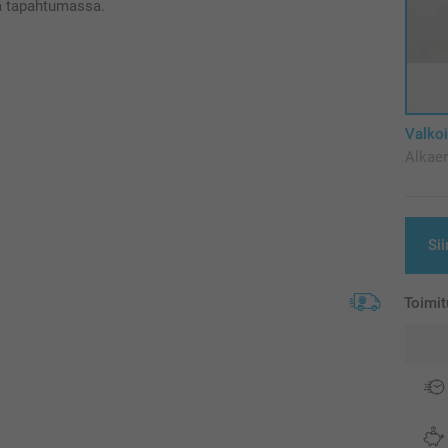
sa tapahtumassa.
Valko
Alkae
Sii
Toimit