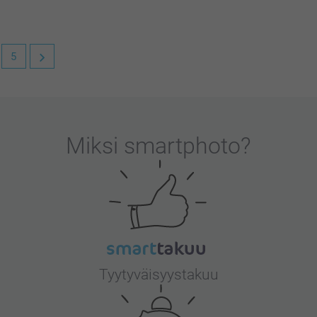
5
le erittäin tärkeää. Kiva että pidät
Miksi
smartphoto
?
Tyytyväisyystakuu