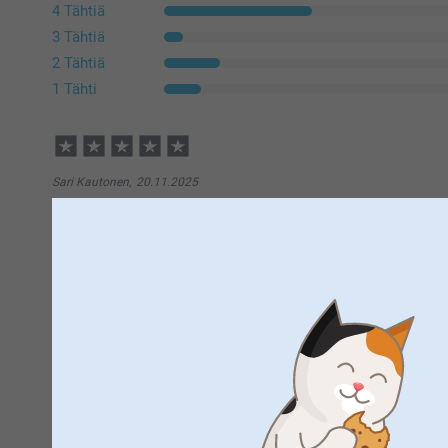
4 Tähtiä
3 Tähtiä
2 Tähtiä
1 Tähti
Sari Kautonen,
20.11.2025
Aivan upea tuli!
Näytä reaktiot
20.11.2025
15:01
Hei Sari!
Suuret kiitokset ⭐⭐⭐⭐⭐tähdestä ja palautteesta, se o
Johanna Jalonen,
24.5.2024
Vesipullosta, toivon siitä olevan iloa pitkäksi aikaa 
Todella hienot kuvat, värit hyvät. Malli ja koko hyvä. Ei v
Lämpimin kiitoksin,
Kaisa @smartphoto
Näytä reaktiot