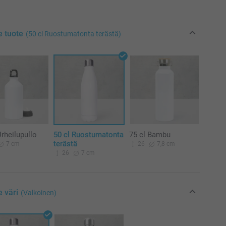
e tuote
(50 cl Ruostumatonta terästä)
Urheilupullo
50 cl Ruostumatonta
75 cl Bambu
terästä
7 cm
26
7,8 cm
26
7 cm
e väri
(Valkoinen)