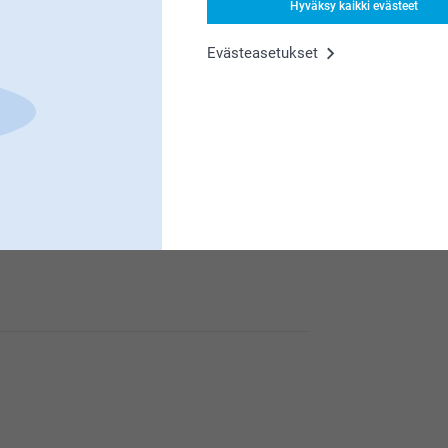
Hyväksy kaikki evästeet
Evästeasetukset
me sitä suuresti. Kiva että pidät vesipullosta,
me sitä suuresti. Kiva että pidät vesipullosta,
)