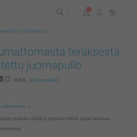
VALMISTETTU JUOMAPULLO
umattomasta teräksestä
tettu juomapullo
4.1
/
5
(29 arvostelut)
 sisälly hintaan
laisten mallien välillä ja personoi teksti ja/tai valokuva
iimeistely