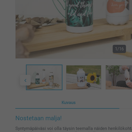
1/16
Kuvaus
Nostetaan malja!
Syntymäpäiväsi voi olla täysin teemalla näiden henkilökoht