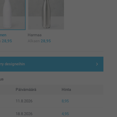
inen
Harmaa
n
28,95
Alkaen
28,95
rry designeihin
us
Päivämäärä
Hinta
11.8.2026
8,95
18.8.2026
4,95