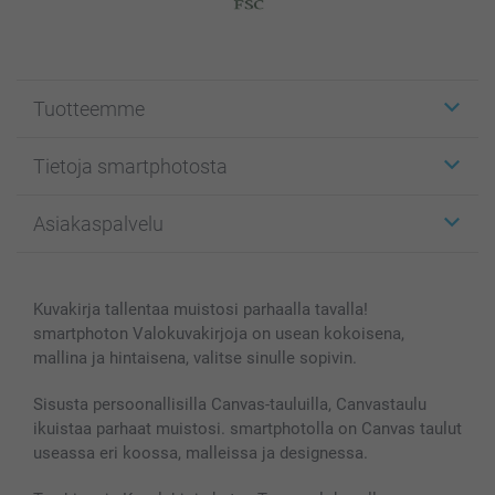
Tuotteemme
Etiketit
Tietoja smartphotosta
Kuvakortit
Kuvalahjat
Tietoja smartphotosta
Asiakaspalvelu
Kuvakirjat
Affiliate ohjelma
Canvas & Seinäkoristeet
Yleinen tietosuojalausunto
Ota yhteyttä & FAQ
Valokuvat, Julisteet & Taskukirjat
Evästekäytäntö
100% tyytyväisyystakuu
Kuvakirja tallentaa muistosi parhaalla tavalla!
Kännykkä & Tabletti
Sivukartta
smartbonus
smartphoton Valokuvakirjoja on usean kokoisena,
MyNameBook
Ehdot/takuut
Hinnat & maksutavat
mallina ja hintaisena, valitse sinulle sopivin.
Kuvakalenterit & Päivyrit
Investor Relations
Tilausten tila
Valokuvakehykset & Lisätarvikkeet
Sisusta persoonallisilla Canvas-tauluilla, Canvastaulu
ikuistaa parhaat muistosi. smartphotolla on Canvas taulut
Lahjakortti
useassa eri koossa, malleissa ja designessa.
Kaikki kuvatuotteet