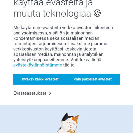
käyttää evästeitä ja
muuta teknologiaa
Me käytämme evästeitä verkkosivuston liikenteen
analysoimisessa, sisällön ja mainonnan
kohdentamisessa sekä sosiaalisen median
toimintojen tarjoamisessa. Lisäksi me jaamme
Bonusta kaikista tilauksista
verkkosivuston käyttöäsi koskevia tietoja
sosiaalisen median, mainonnan ja analytiikan
yhteistyökumppaneillemme. Voit lukea lisää
evästekäytännöistämme
täältä.
Hyväksy kaikki evästeet
Vain pakolliset evästeet
Evästeasetukset
Etsitkö inspiraatiota?