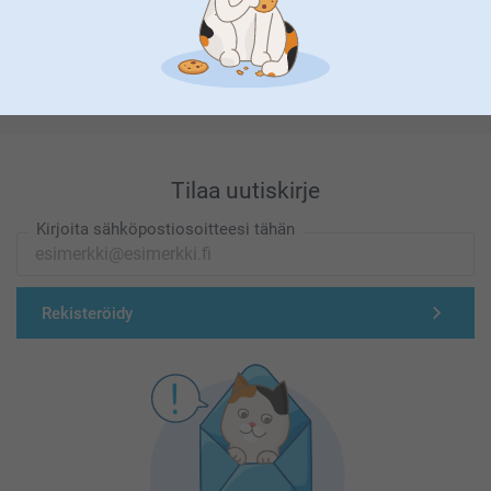
Olemme täällä sinun vuoksesi
Tilaa uutiskirje
Kirjoita sähköpostiosoitteesi tähän
Rekisteröidy