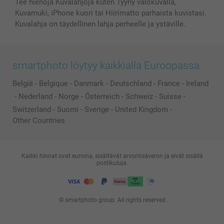
Tee hienoja Kuvalahjoja kuten Tyyny valokuvalla,
Kuvamuki, iPhone kuori tai Hiirimatto parhaista kuvistasi.
Kuvalahja on täydellinen lahja perheelle ja ystäville.
smartphoto löytyy kaikkialla Euroopassa
België
-
Belgique
-
Danmark
-
Deutschland
-
France
-
Ireland
-
Nederland
-
Norge
-
Österreich
-
Schweiz
-
Suisse
-
Switzerland
-
Suomi
-
Sverige
-
United Kingdom
-
Other Countries
Kaikki hinnat ovat euroina, sisältävät arvonlisäveron ja eivät sisällä
postikuluja.
© smartphoto group. All rights reserved