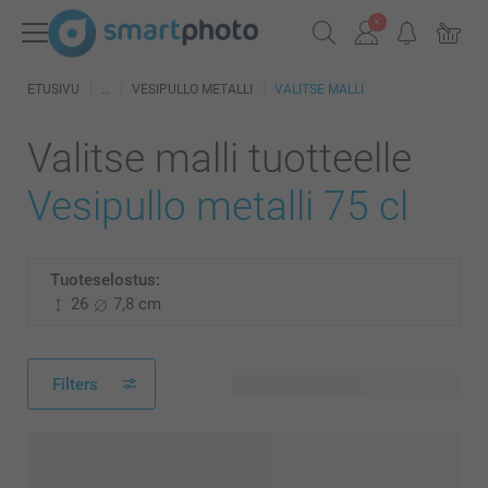
ETUSIVU
VESIPULLO METALLI
VALITSE MALLI
Valitse malli tuotteelle
Vesipullo metalli 75 cl
Tuoteselostus:
26
7,8 cm
Filters
152 käytettävissä olevaa mallia