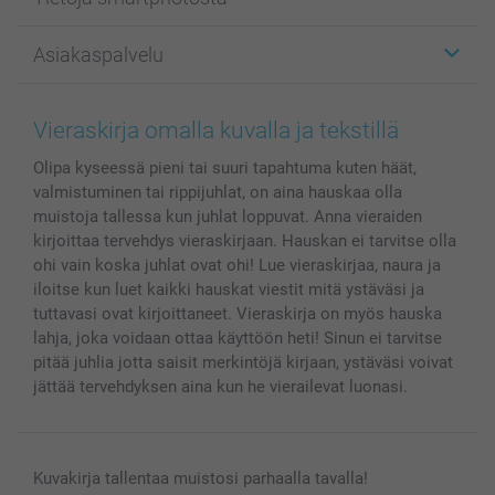
Kuvakortit
Kuvalahjat
Tietoja smartphotosta
Asiakaspalvelu
Kuvakirjat
Affiliate ohjelma
Canvas & Seinäkoristeet
Yleinen tietosuojalausunto
Ota yhteyttä & FAQ
Valokuvat, Julisteet & Taskukirjat
Evästekäytäntö
100% tyytyväisyystakuu
Vieraskirja omalla kuvalla ja tekstillä
Kännykkä & Tabletti
Sivukartta
smartbonus
Olipa kyseessä pieni tai suuri tapahtuma kuten häät,
MyNameBook
Ehdot/takuut
Hinnat & maksutavat
valmistuminen tai rippijuhlat, on aina hauskaa olla
Kuvakalenterit & Päivyrit
Investor Relations
Tilausten tila
muistoja tallessa kun juhlat loppuvat. Anna vieraiden
Valokuvakehykset & Lisätarvikkeet
kirjoittaa tervehdys vieraskirjaan. Hauskan ei tarvitse olla
Lahjakortti
ohi vain koska juhlat ovat ohi! Lue vieraskirjaa, naura ja
iloitse kun luet kaikki hauskat viestit mitä ystäväsi ja
Kaikki kuvatuotteet
tuttavasi ovat kirjoittaneet. Vieraskirja on myös hauska
lahja, joka voidaan ottaa käyttöön heti! Sinun ei tarvitse
pitää juhlia jotta saisit merkintöjä kirjaan, ystäväsi voivat
jättää tervehdyksen aina kun he vierailevat luonasi.
Kuvakirja tallentaa muistosi parhaalla tavalla!