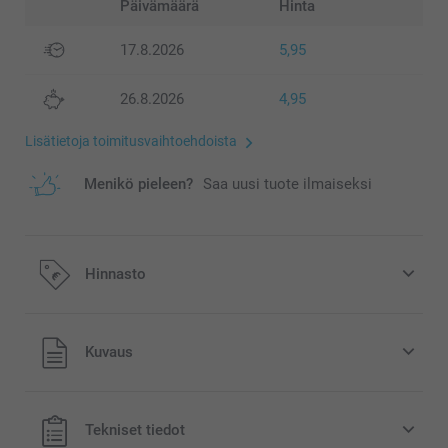
Päivämäärä
Hinta
17.8.2026
5,95
26.8.2026
4,95
Lisätietoja toimitusvaihtoehdoista
Menikö pieleen?
Saa uusi tuote ilmaiseksi
Hinnasto
Kaikki hinnat ovat euroina, sisältävät arvonlisäveron ja
Kuvaus
eivät sisällä postikuluja.
Tekniset tiedot