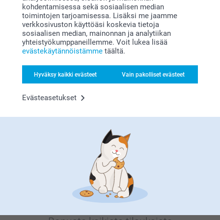
kohdentamisessa sekä sosiaalisen median
toimintojen tarjoamisessa. Lisäksi me jaamme
verkkosivuston käyttöäsi koskevia tietoja
sosiaalisen median, mainonnan ja analytiikan
Miksi
smartphoto
?
yhteistyökumppaneillemme. Voit lukea lisää
evästekäytännöistämme
täältä.
Hyväksy kaikki evästeet
Vain pakolliset evästeet
Evästeasetukset
Tyytyväisyystakuu