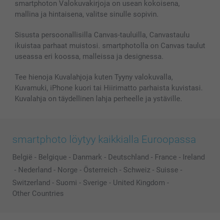
smartphoton Valokuvakirjoja on usean kokoisena,
mallina ja hintaisena, valitse sinulle sopivin.
Sisusta persoonallisilla Canvas-tauluilla, Canvastaulu
ikuistaa parhaat muistosi. smartphotolla on Canvas taulut
useassa eri koossa, malleissa ja designessa.
Tee hienoja Kuvalahjoja kuten Tyyny valokuvalla,
Kuvamuki, iPhone kuori tai Hiirimatto parhaista kuvistasi.
Kuvalahja on täydellinen lahja perheelle ja ystäville.
smartphoto löytyy kaikkialla Euroopassa
België
-
Belgique
-
Danmark
-
Deutschland
-
France
-
Ireland
-
Nederland
-
Norge
-
Österreich
-
Schweiz
-
Suisse
-
Switzerland
-
Suomi
-
Sverige
-
United Kingdom
-
Other Countries