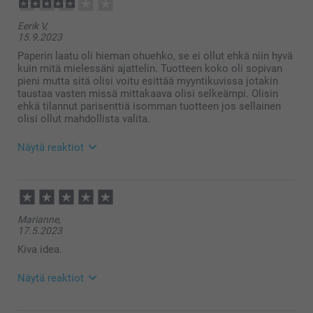
Eerik V,
15.9.2023
Paperin laatu oli hieman ohuehko, se ei ollut ehkä niin hyvä
kuin mitä mielessäni ajattelin. Tuotteen koko oli sopivan
pieni mutta sitä olisi voitu esittää myyntikuvissa jotakin
taustaa vasten missä mittakaava olisi selkeämpi. Olisin
ehkä tilannut parisenttiä isomman tuotteen jos sellainen
olisi ollut mahdollista valita.
Näytä reaktiot
18.9.2023
11:59
Hei Eerik!
Marianne,
Suuret kiitokset palautteesta. Ihana että pidät
17.5.2023
tilaamasta Vieraskirjasta :)
Tämä on todellakin ihana tapa koota muistoja
Kiva idea.
ystäviltä juhlissa!
Lämpimin kiitoksin,
Näytä reaktiot
Kaisa@smartphoto
22.5.2023