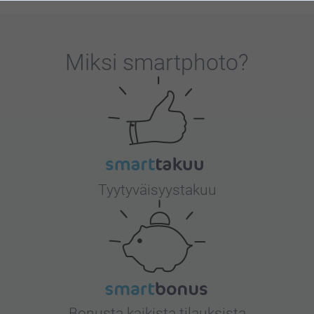
Miksi
smartphoto
?
Tyytyväisyystakuu
Bonusta kaikista tilauksista