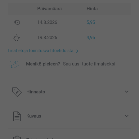
Päivämäärä
Hinta
14.8.2026
5,95
19.8.2026
4,95
Lisätietoja toimitusvaihtoehdoista
Menikö pieleen?
Saa uusi tuote ilmaiseksi
Hinnasto
Kaikki hinnat ovat euroina, sisältävät arvonlisäveron ja
Kuvaus
eivät sisällä postikuluja.