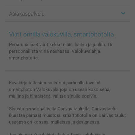
Kuvakortit
Kuvalahjat
Tietoja smartphotosta
Asiakaspalvelu
Kuvakirjat
Affiliate ohjelma
Canvas & Seinäkoristeet
Yleinen tietosuojalausunto
Ota yhteyttä & FAQ
Valokuvat, Julisteet & Taskukirjat
Evästekäytäntö
100% tyytyväisyystakuu
Viirit omilla valokuvilla, smartphotolta
Kännykkä & Tabletti
Sivukartta
smartbonus
Persoonalliset viirit kekkereihin, häihin ja juhliin. 16
MyNameBook
Ehdot/takuut
Hinnat & maksutavat
persoonallista viiriä nauhassa. Valokuvalahja
Kuvakalenterit & Päivyrit
Investor Relations
Tilausten tila
smartphotolta.
Valokuvakehykset & Lisätarvikkeet
Lahjakortti
Kaikki kuvatuotteet
Kuvakirja tallentaa muistosi parhaalla tavalla!
smartphoton Valokuvakirjoja on usean kokoisena,
mallina ja hintaisena, valitse sinulle sopivin.
Sisusta persoonallisilla Canvas-tauluilla, Canvastaulu
ikuistaa parhaat muistosi. smartphotolla on Canvas taulut
useassa eri koossa, malleissa ja designessa.
Tee hienoja Kuvalahjoja kuten Tyyny valokuvalla,