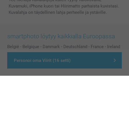
Kuvamuki, iPhone kuori tai Hiirimatto parhaista kuvistasi.
Kuvalahja on täydellinen lahja perheelle ja ystäville.
smartphoto löytyy kaikkialla Euroopassa
België
-
Belgique
-
Danmark
-
Deutschland
-
France
-
Ireland
-
Nederland
-
Norge
-
Österreich
-
Schweiz
-
Suisse
-
Personoi oma Viirit (16 setti)
Switzerland
-
Suomi
-
Sverige
-
United Kingdom
-
Other Countries
Kaikki hinnat ovat euroina, sisältävät arvonlisäveron ja eivät sisällä
postikuluja.
© smartphoto group. All rights reserved