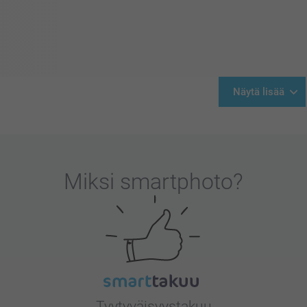
Näytä lisää
Miksi
smartphoto
?
Tyytyväisyystakuu