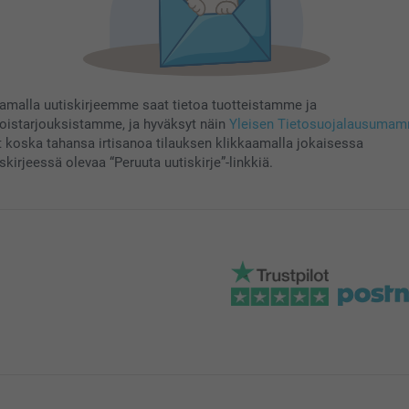
aamalla uutiskirjeemme saat tietoa tuotteistamme ja
koistarjouksistamme, ja hyväksyt näin
Yleisen Tietosuojalausuma
t koska tahansa irtisanoa tilauksen klikkaamalla jokaisessa
skirjeessä olevaa “Peruuta uutiskirje”-linkkiä.