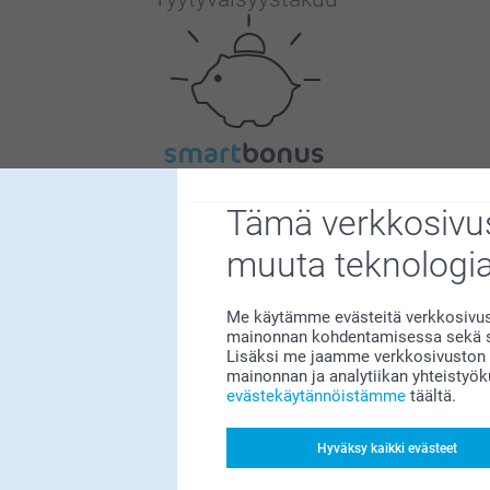
Bonusta kaikista tilauksista
Tämä verkkosivus
muuta teknologi
Me käytämme evästeitä verkkosivust
mainonnan kohdentamisessa sekä so
Lisäksi me jaamme verkkosivuston k
mainonnan ja analytiikan yhteistyö
Etsitkö inspiraatiota?
evästekäytännöistämme
täältä.
Hyväksy kaikki evästeet