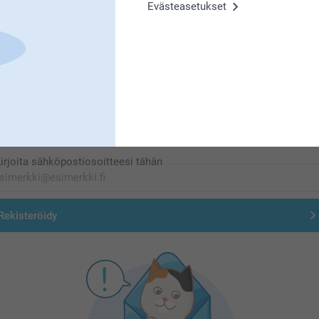
Evästeasetukset
Olemme täällä sinun vuoksesi
Tilaa uutiskirje
irjoita sähköpostiosoitteesi tähän
Rekisteröidy