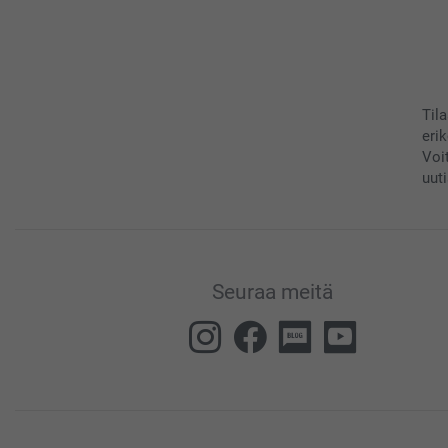
Til
eri
Voi
uuti
Seuraa meitä