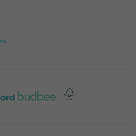
mme
.