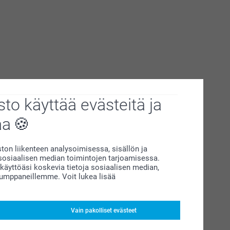
to käyttää evästeitä ja
aa
on liikenteen analysoimisessa, sisällön ja
siaalisen median toimintojen tarjoamisessa.
äyttöäsi koskevia tietoja sosiaalisen median,
kumppaneillemme. Voit lukea lisää
Vain pakolliset evästeet