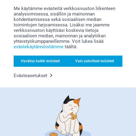
Me käytämme evästeitä verkkosivuston liikenteen
analysoimisessa, sisällön ja mainonnan
kohdentamisessa sekä sosiaalisen median
toimintojen tarjoamisessa. Lisäksi me jaamme
verkkosivuston käyttöäsi koskevia tietoja
sosiaalisen median, mainonnan ja analytiikan
Bonusta kaikista tilauksista
yhteistyökumppaneillemme. Voit lukea lisää
evästekäytännöistämme
täältä.
Hyväksy kaikki evästeet
Vain pakolliset evästeet
Silitettävät nimilaput
Evästeasetukset
Etsitkö inspiraatiota?