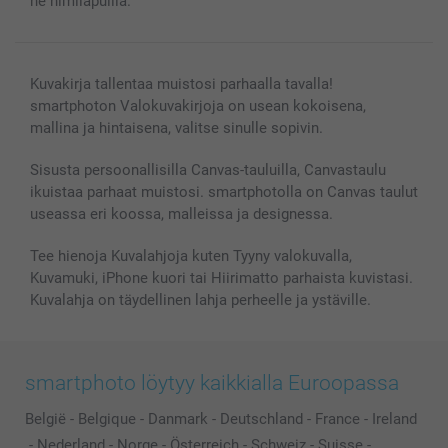
ne nimilapuilla.
Kuvakirja tallentaa muistosi parhaalla tavalla!
smartphoton Valokuvakirjoja on usean kokoisena,
mallina ja hintaisena, valitse sinulle sopivin.
Sisusta persoonallisilla Canvas-tauluilla, Canvastaulu
ikuistaa parhaat muistosi. smartphotolla on Canvas taulut
useassa eri koossa, malleissa ja designessa.
Tee hienoja Kuvalahjoja kuten Tyyny valokuvalla,
Kuvamuki, iPhone kuori tai Hiirimatto parhaista kuvistasi.
Kuvalahja on täydellinen lahja perheelle ja ystäville.
smartphoto löytyy kaikkialla Euroopassa
België
-
Belgique
-
Danmark
-
Deutschland
-
France
-
Ireland
-
Nederland
-
Norge
-
Österreich
-
Schweiz
-
Suisse
-