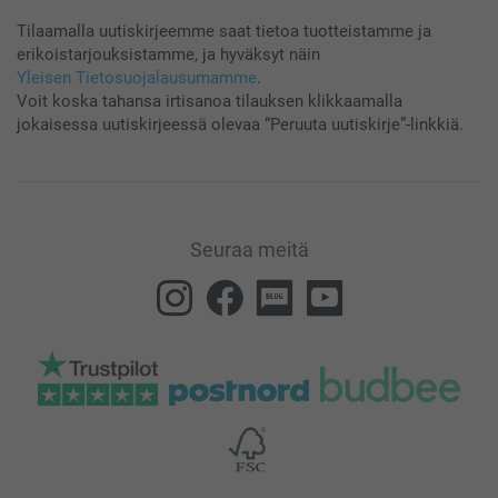
Odota kiinnittämisen jälkeen 8 tuntia ennen vaatteen
pesemistä.
Tilaamalla uutiskirjeemme saat tietoa tuotteistamme ja
erikoistarjouksistamme, ja hyväksyt näin
Yleisen Tietosuojalausumamme
.
Voit koska tahansa irtisanoa tilauksen klikkaamalla
jokaisessa uutiskirjeessä olevaa “Peruuta uutiskirje”-linkkiä.
Seuraa meitä