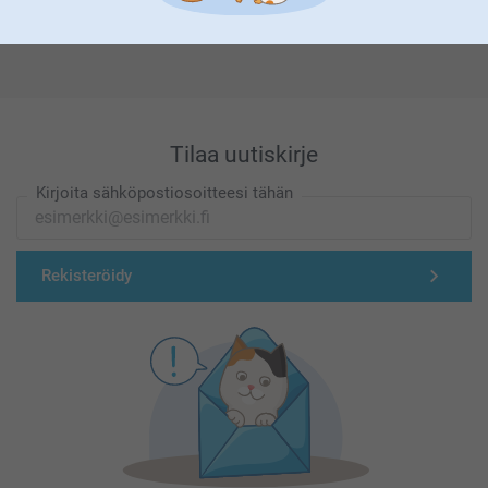
Olemme täällä sinun vuoksesi
Tilaa uutiskirje
Kirjoita sähköpostiosoitteesi tähän
Rekisteröidy
Aseta silitysrauta suurimmalle teholle. Älä käytä
höyryä.
Aseta nimilappu oikeaan asentoon teksti ylöspäin
Laita nimilapun päälle mukana toimitettu silityspaperi
Paina silitysrauta tiukasti nimilapun päälle 5–10
sekunnin ajaksi. Nosta silitysrauta varovasti ylös.
Toista tämä 3 kertaa.
Anna nimilapun jäähtyä ja poista silityspaperi.