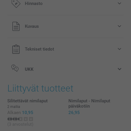
Hinnasto
Kaikki hinnat ovat euroina, sisältävät arvonlisäveron ja
Kuvaus
eivät sisällä postikuluja.
Tekniset tiedot
UKK
Mukauttaminen
Liittyvät tuotteet
Silitettävät nimilaput
Nimilaput - Nimilaput
päiväkotiin
2 mallia
Alkaen
10,95
26,95
Tarrat
(3 arvostelut)