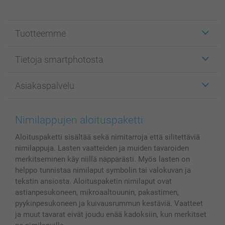
Tuotteemme
Etiketit
Tietoja smartphotosta
Kuvakortit
Kuvalahjat
Tietoja smartphotosta
Asiakaspalvelu
Kuvakirjat
Affiliate ohjelma
Canvas & Seinäkoristeet
Yleinen tietosuojalausunto
Ota yhteyttä & FAQ
Valokuvat, Julisteet & Taskukirjat
Evästekäytäntö
100% tyytyväisyystakuu
Nimilappujen aloituspaketti
Kännykkä & Tabletti
Sivukartta
smartbonus
Aloituspaketti sisältää sekä nimitarroja että silitettäviä
MyNameBook
Ehdot/takuut
Hinnat & maksutavat
nimilappuja. Lasten vaatteiden ja muiden tavaroiden
Kuvakalenterit & Päivyrit
Investor Relations
Tilausten tila
merkitseminen käy niillä näppärästi. Myös lasten on
Valokuvakehykset & Lisätarvikkeet
helppo tunnistaa nimilaput symbolin tai valokuvan ja
Lahjakortti
tekstin ansiosta. Aloituspaketin nimilaput ovat
astianpesukoneen, mikroaaltouunin, pakastimen,
Kaikki kuvatuotteet
pyykinpesukoneen ja kuivausrummun kestäviä. Vaatteet
ja muut tavarat eivät joudu enää kadoksiin, kun merkitset