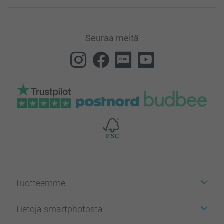
Seuraa meitä
Tuotteemme
Etiketit
Tietoja smartphotosta
Kuvakortit