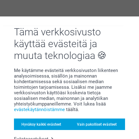
Miksi
smartphoto
?
Tämä verkkosivusto
käyttää evästeitä ja
muuta teknologiaa
Me käytämme evästeitä verkkosivuston liikenteen
analysoimisessa, sisällön ja mainonnan
Tyytyväisyystakuu
kohdentamisessa sekä sosiaalisen median
toimintojen tarjoamisessa. Lisäksi me jaamme
verkkosivuston käyttöäsi koskevia tietoja
sosiaalisen median, mainonnan ja analytiikan
yhteistyökumppaneillemme. Voit lukea lisää
evästekäytännöistämme
täältä.
Hyväksy kaikki evästeet
Vain pakolliset evästeet
Bonusta kaikista tilauksista