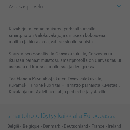
Kuvalahjat
Tietoja smartphotosta
Asiakaspalvelu
Kuvakirjat
Affiliate ohjelma
Canvas & Seinäkoristeet
Yleinen tietosuojalausunto
Ota yhteyttä & FAQ
Valokuvat, Julisteet & Taskukirjat
Evästekäytäntö
100% tyytyväisyystakuu
Kuvakirja tallentaa muistosi parhaalla tavalla!
Kännykkä & Tabletti
Sivukartta
smartbonus
smartphoton Valokuvakirjoja on usean kokoisena,
MyNameBook
Ehdot/takuut
Hinnat & maksutavat
mallina ja hintaisena, valitse sinulle sopivin.
Kuvakalenterit & Päivyrit
Investor Relations
Tilausten tila
Valokuvakehykset & Lisätarvikkeet
Sisusta persoonallisilla Canvas-tauluilla, Canvastaulu
ikuistaa parhaat muistosi. smartphotolla on Canvas taulut
Lahjakortti
useassa eri koossa, malleissa ja designessa.
Kaikki kuvatuotteet
Tee hienoja Kuvalahjoja kuten Tyyny valokuvalla,
Kuvamuki, iPhone kuori tai Hiirimatto parhaista kuvistasi.
Kuvalahja on täydellinen lahja perheelle ja ystäville.
smartphoto löytyy kaikkialla Euroopassa
België
-
Belgique
-
Danmark
-
Deutschland
-
France
-
Ireland