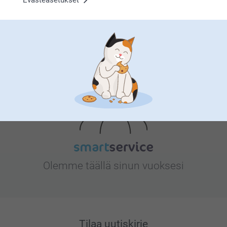
Evästeasetukset
Etsitkö inspiraatiota?
Olemme täällä sinun vuoksesi
Tilaa uutiskirje