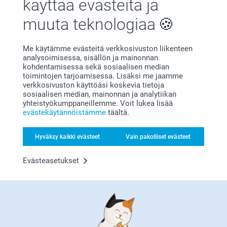
käyttää evästeitä ja
muuta teknologiaa
Me käytämme evästeitä verkkosivuston liikenteen
analysoimisessa, sisällön ja mainonnan
kohdentamisessa sekä sosiaalisen median
toimintojen tarjoamisessa. Lisäksi me jaamme
Bonusta kaikista tilauksista
verkkosivuston käyttöäsi koskevia tietoja
sosiaalisen median, mainonnan ja analytiikan
yhteistyökumppaneillemme. Voit lukea lisää
evästekäytännöistämme
täältä.
Hyväksy kaikki evästeet
Vain pakolliset evästeet
Evästeasetukset
Etsitkö inspiraatiota?