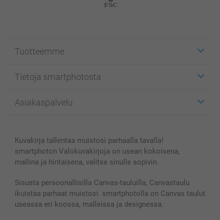
Tuotteemme
Etiketit
Tietoja smartphotosta
Kuvakortit
Kuvalahjat
Tietoja smartphotosta
Asiakaspalvelu
Kuvakirjat
Affiliate ohjelma
Canvas & Seinäkoristeet
Yleinen tietosuojalausunto
Ota yhteyttä & FAQ
Valokuvat, Julisteet & Taskukirjat
Evästekäytäntö
100% tyytyväisyystakuu
Kuvakirja tallentaa muistosi parhaalla tavalla!
Kännykkä & Tabletti
Sivukartta
smartbonus
smartphoton Valokuvakirjoja on usean kokoisena,
MyNameBook
Ehdot/takuut
Hinnat & maksutavat
mallina ja hintaisena, valitse sinulle sopivin.
Kuvakalenterit & Päivyrit
Investor Relations
Tilausten tila
Valokuvakehykset & Lisätarvikkeet
Sisusta persoonallisilla Canvas-tauluilla, Canvastaulu
ikuistaa parhaat muistosi. smartphotolla on Canvas taulut
Lahjakortti
useassa eri koossa, malleissa ja designessa.
Kaikki kuvatuotteet