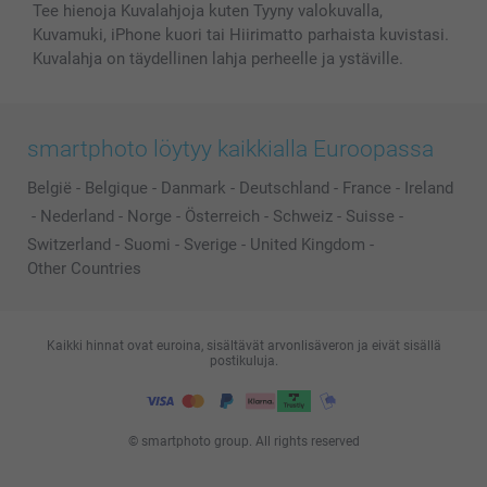
Tee hienoja Kuvalahjoja kuten Tyyny valokuvalla,
Kuvamuki, iPhone kuori tai Hiirimatto parhaista kuvistasi.
Kuvalahja on täydellinen lahja perheelle ja ystäville.
smartphoto löytyy kaikkialla Euroopassa
België
-
Belgique
-
Danmark
-
Deutschland
-
France
-
Ireland
-
Nederland
-
Norge
-
Österreich
-
Schweiz
-
Suisse
-
Switzerland
-
Suomi
-
Sverige
-
United Kingdom
-
Other Countries
Kaikki hinnat ovat euroina, sisältävät arvonlisäveron ja eivät sisällä
postikuluja.
© smartphoto group. All rights reserved