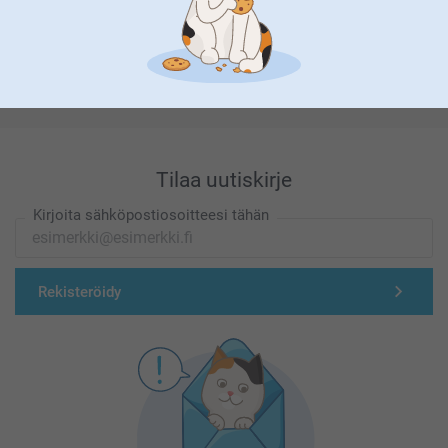
Olemme täällä sinun vuoksesi
Tilaa uutiskirje
Kirjoita sähköpostiosoitteesi tähän
Rekisteröidy