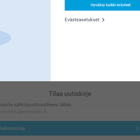
Etsitkö inspiraatiota?
Hyväksy kaikki evästeet
Evästeasetukset
Olemme täällä sinun vuoksesi
Tilaa uutiskirje
irjoita sähköpostiosoitteesi tähän
Rekisteröidy