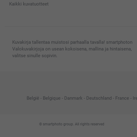
Kaikki kuvatuotteet
Kuvakirja tallentaa muistosi parhaalla tavalla! smartphoton
Valokuvakirjoja on usean kokoisena, mallina ja hintaisena,
valitse sinulle sopivin.
België
-
Belgique
-
Danmark
-
Deutschland
-
France
-
Ir
© smartphoto group. All rights reserved