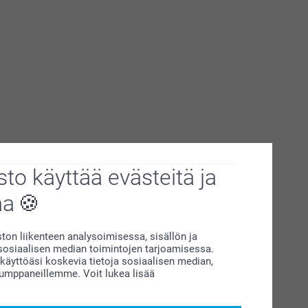
to käyttää evästeitä ja
aa
on liikenteen analysoimisessa, sisällön ja
siaalisen median toimintojen tarjoamisessa.
äyttöäsi koskevia tietoja sosiaalisen median,
kumppaneillemme. Voit lukea lisää