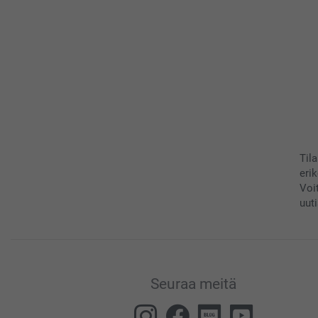
Til
eri
Voi
uuti
Seuraa meitä