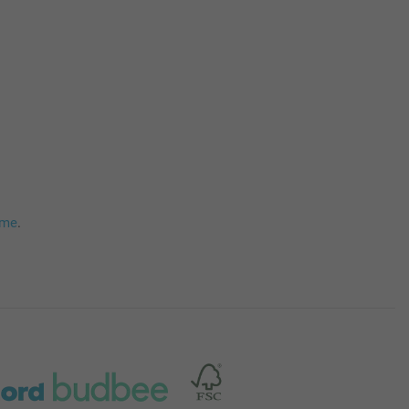
mme
.