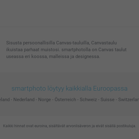
Sisusta persoonallisilla Canvas-tauluilla, Canvastaulu
ikuistaa parhaat muistosi. smartphotolla on Canvas taulut
useassa eri koossa, malleissa ja designessa.
smartphoto löytyy kaikkialla Euroopassa
eland
-
Nederland
-
Norge
-
Österreich
-
Schweiz
-
Suisse
-
Switzerla
Kaikki hinnat ovat euroina, sisältävät arvonlisäveron ja eivät sisällä postikuluja.