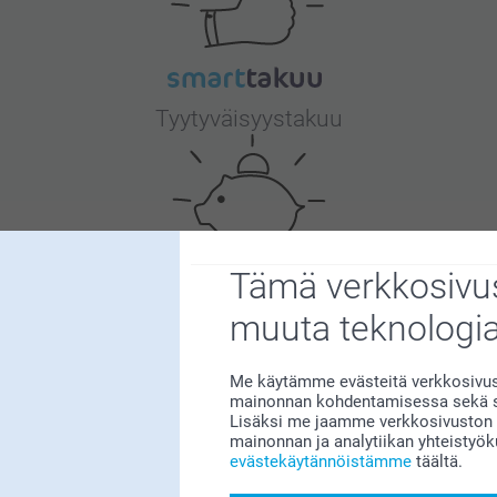
Tyytyväisyystakuu
Tämä verkkosivus
Bonusta kaikista tilauksista
muuta teknologi
Me käytämme evästeitä verkkosivust
mainonnan kohdentamisessa sekä so
Lisäksi me jaamme verkkosivuston k
mainonnan ja analytiikan yhteistyö
evästekäytännöistämme
täältä.