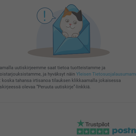
aamalla uutiskirjeemme saat tietoa tuotteistamme ja
koistarjouksistamme, ja hyväksyt näin
Yleisen Tietosuojalausuma
t koska tahansa irtisanoa tilauksen klikkaamalla jokaisessa
skirjeessä olevaa “Peruuta uutiskirje”-linkkiä.