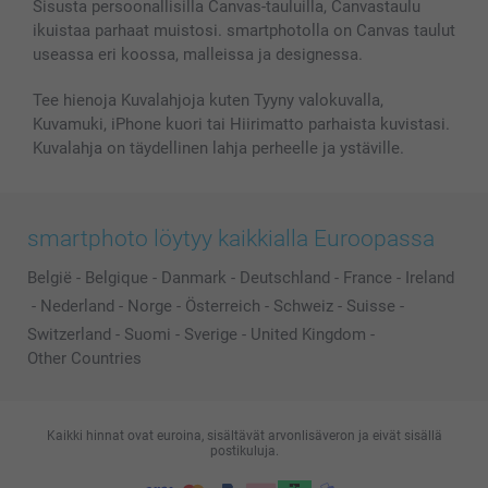
Valokuvakehykset & Lisätarvikkeet
Sisusta persoonallisilla Canvas-tauluilla, Canvastaulu
ikuistaa parhaat muistosi. smartphotolla on Canvas taulut
Lahjakortti
useassa eri koossa, malleissa ja designessa.
Kaikki kuvatuotteet
Tee hienoja Kuvalahjoja kuten Tyyny valokuvalla,
Kuvamuki, iPhone kuori tai Hiirimatto parhaista kuvistasi.
Kuvalahja on täydellinen lahja perheelle ja ystäville.
smartphoto löytyy kaikkialla Euroopassa
België
-
Belgique
-
Danmark
-
Deutschland
-
France
-
Ireland
-
Nederland
-
Norge
-
Österreich
-
Schweiz
-
Suisse
-
Switzerland
-
Suomi
-
Sverige
-
United Kingdom
-
Other Countries
Kaikki hinnat ovat euroina, sisältävät arvonlisäveron ja eivät sisällä
postikuluja.