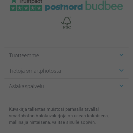
Tuotteemme
Etiketit
Tietoja smartphotosta
Kuvakortit
Kuvalahjat
Tietoja smartphotosta
Asiakaspalvelu
Kuvakirjat
Affiliate ohjelma
Canvas & Seinäkoristeet
Yleinen tietosuojalausunto
Ota yhteyttä & FAQ
Valokuvat, Julisteet & Taskukirjat
Evästekäytäntö
100% tyytyväisyystakuu
Kuvakirja tallentaa muistosi parhaalla tavalla!
Kännykkä & Tabletti
Sivukartta
smartbonus
smartphoton Valokuvakirjoja on usean kokoisena,
MyNameBook
Ehdot/takuut
Hinnat & maksutavat
mallina ja hintaisena, valitse sinulle sopivin.
Kuvakalenterit & Päivyrit
Investor Relations
Tilausten tila