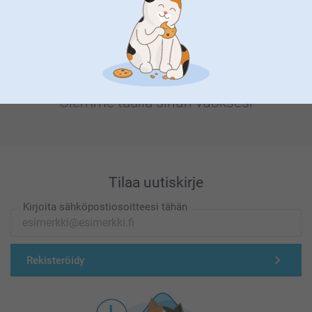
Olemme täällä sinun vuoksesi
Tilaa uutiskirje
Kirjoita sähköpostiosoitteesi tähän
Rekisteröidy