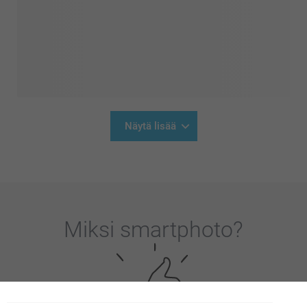
Näytä lisää
Miksi
smartphoto
?