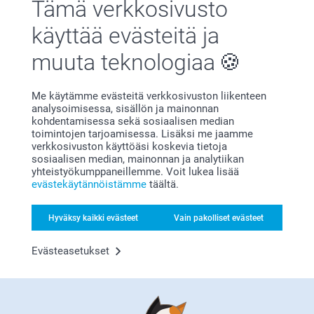
Tämä verkkosivusto
käyttää evästeitä ja
Tyytyväisyystakuu
muuta teknologiaa
Me käytämme evästeitä verkkosivuston liikenteen
analysoimisessa, sisällön ja mainonnan
kohdentamisessa sekä sosiaalisen median
toimintojen tarjoamisessa. Lisäksi me jaamme
verkkosivuston käyttöäsi koskevia tietoja
sosiaalisen median, mainonnan ja analytiikan
Bonusta kaikista tilauksista
yhteistyökumppaneillemme. Voit lukea lisää
evästekäytännöistämme
täältä.
Hyväksy kaikki evästeet
Vain pakolliset evästeet
Evästeasetukset
Etsitkö inspiraatiota?