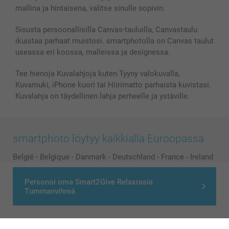
mallina ja hintaisena, valitse sinulle sopivin.
Sisusta persoonallisilla Canvas-tauluilla, Canvastaulu
ikuistaa parhaat muistosi. smartphotolla on Canvas taulut
useassa eri koossa, malleissa ja designessa.
Tee hienoja Kuvalahjoja kuten Tyyny valokuvalla,
Kuvamuki, iPhone kuori tai Hiirimatto parhaista kuvistasi.
Kuvalahja on täydellinen lahja perheelle ja ystäville.
smartphoto löytyy kaikkialla Euroopassa
België
-
Belgique
-
Danmark
-
Deutschland
-
France
-
Ireland
-
Nederland
-
Norge
-
Österreich
-
Schweiz
-
Suisse
-
Personoi oma Smart2Give Relaxrasia
Switzerland
-
Suomi
-
Sverige
-
United Kingdom
-
Tummanvihreä
Other Countries