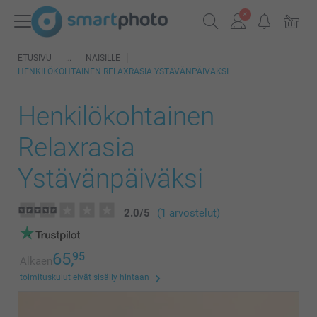
ETUSIVU
NAISILLE
HENKILÖKOHTAINEN RELAXRASIA YSTÄVÄNPÄIVÄKSI
Henkilökohtainen
Relaxrasia
Ystävänpäiväksi
2.0
/
5
(1 arvostelut)
65,
95
Alkaen
toimituskulut eivät sisälly hintaan