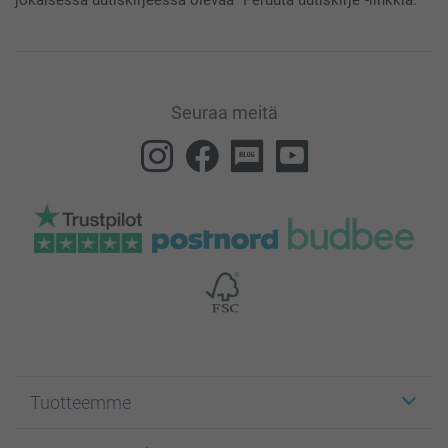
jokaisessa uutiskirjeessä olevaa “Peruuta uutiskirje”-linkkiä.
Seuraa meitä
Tuotteemme
Etiketit