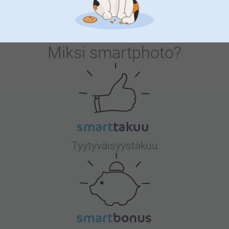
Miksi
smartphoto
?
Tyytyväisyystakuu