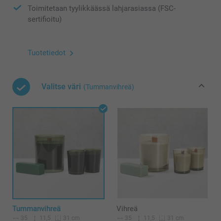
Toimitetaan tyylikkäässä lahjarasiassa (FSC-
sertifioitu)
Tuotetiedot
Valitse väri
(Tummanvihreä)
Tummanvihreä
Vihreä
35
11,5
35
11,5
31 cm
31 cm