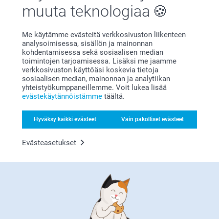
muuta teknologiaa
Tuikkukippo
Puupidike kuvilla ja
Uusi mallia
kuivakukilla
5 mallia
Alkaen
15,95
4 mallia
Me käytämme evästeitä verkkosivuston liikenteen
Alkaen
29,95
analysoimisessa, sisällön ja mainonnan
(9 arvostelut)
kohdentamisessa sekä sosiaalisen median
toimintojen tarjoamisessa. Lisäksi me jaamme
verkkosivuston käyttöäsi koskevia tietoja
Puutaulu pieni
sosiaalisen median, mainonnan ja analytiikan
3 mallia
yhteistyökumppaneillemme. Voit lukea lisää
27,95
evästekäytännöistämme
täältä.
(6 arvostelut)
Hyväksy kaikki evästeet
Vain pakolliset evästeet
Ystävänpäivä lahjoja naisille
Evästeasetukset
Löydä täydellinen ystävänpäivälahja vaimollesi,
tyttöystävällesi, äidillesi, siskollesi tai ystävällesi.
Osoita rakkauttasi ja arvostustasi henkilökohtaisella
ja ainutlaatuisella lahjalla hänelle. Meillä on lahjoja
kaikille, joten varmista, että olet valmis helmikuun
14. päivään, rakkauden päivään!