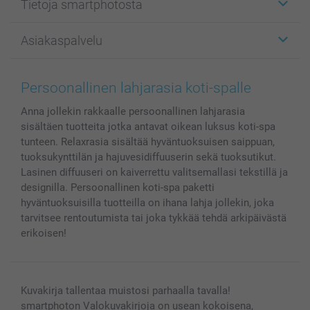
Tietoja smartphotosta
Kuvakortit
Kuvalahjat
Tietoja smartphotosta
Asiakaspalvelu
Kuvakirjat
Affiliate ohjelma
Canvas & Seinäkoristeet
Yleinen tietosuojalausunto
Ota yhteyttä & FAQ
Valokuvat, Julisteet & Taskukirjat
Evästekäytäntö
100% tyytyväisyystakuu
Persoonallinen lahjarasia koti-spalle
Kännykkä & Tabletti
Sivukartta
smartbonus
Anna jollekin rakkaalle persoonallinen lahjarasia
MyNameBook
Ehdot/takuut
Hinnat & maksutavat
sisältäen tuotteita jotka antavat oikean luksus koti-spa
Kuvakalenterit & Päivyrit
Investor Relations
Tilausten tila
tunteen. Relaxrasia sisältää hyväntuoksuisen saippuan,
Valokuvakehykset & Lisätarvikkeet
tuoksukynttilän ja hajuvesidiffuuserin sekä tuoksutikut.
Lahjakortti
Lasinen diffuuseri on kaiverrettu valitsemallasi tekstillä ja
designilla. Persoonallinen koti-spa paketti
Kaikki kuvatuotteet
hyväntuoksuisilla tuotteilla on ihana lahja jollekin, joka
tarvitsee rentoutumista tai joka tykkää tehdä arkipäivästä
erikoisen!
Kuvakirja tallentaa muistosi parhaalla tavalla!
smartphoton Valokuvakirjoja on usean kokoisena,