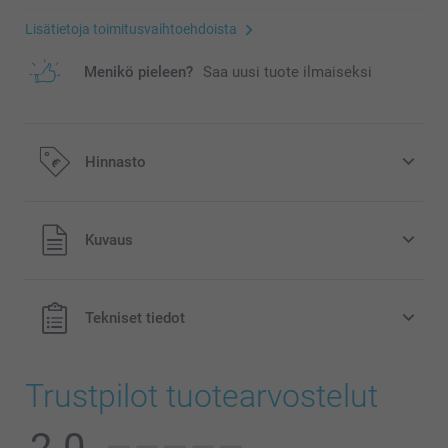
Lisätietoja toimitusvaihtoehdoista
Menikö pieleen?
Saa uusi tuote ilmaiseksi
Hinnasto
Kaikki hinnat ovat euroina, sisältävät arvonlisäveron ja
Kuvaus
eivät sisällä postikuluja.
Tekniset tiedot
Trustpilot tuotearvostelut
Tummanvihreä, Vihreä tai Terrakotta