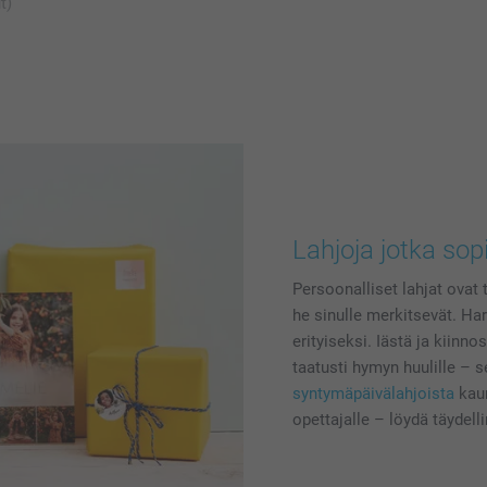
t)
Lahjoja jotka sopi
Persoonalliset lahjat ovat 
he sinulle merkitsevät. Har
erityiseksi. Iästä ja kiinn
taatusti hymyn huulille – se
syntymäpäivälahjoista
kaun
opettajalle – löydä täydell