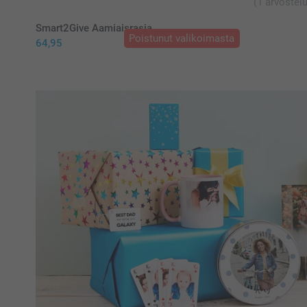
(1 arvostelu
Smart2Give Aamiaisrasia
Poistunut valikoimasta
64,95