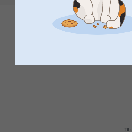
K
Til