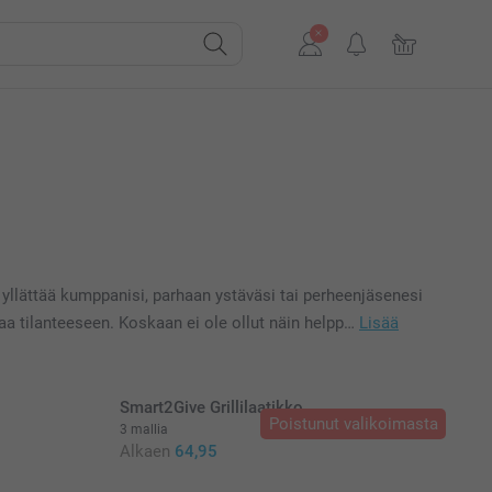
 yllättää kumppanisi, parhaan ystäväsi tai perheenjäsenesi
taa tilanteeseen. Koskaan ei ole ollut näin helpp…
Lisää
Smart2Give Grillilaatikko
Poistunut valikoimasta
3 mallia
Alkaen
64,95