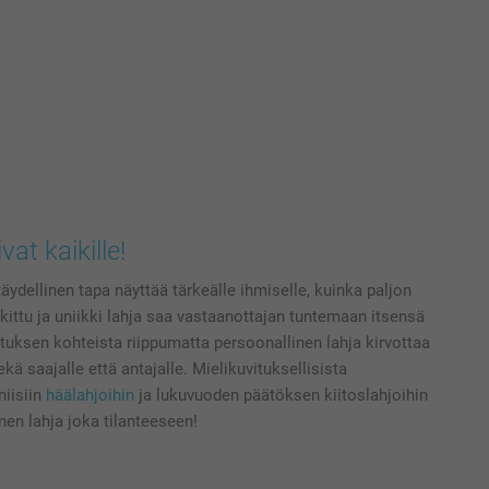
vat kaikille!
täydellinen tapa näyttää tärkeälle ihmiselle, kuinka paljon
kittu ja uniikki lahja saa vastaanottajan tuntemaan itsensä
ostuksen kohteista riippumatta persoonallinen lahja kirvottaa
kä saajalle että antajalle. Mielikuvituksellisista
iisiin
häälahjoihin
ja lukuvuoden päätöksen kiitoslahjoihin
inen lahja joka tilanteeseen!