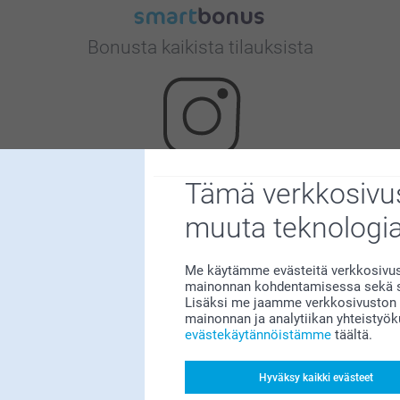
Bonusta kaikista tilauksista
Tämä verkkosivus
Etsitkö inspiraatiota?
muuta teknologi
Me käytämme evästeitä verkkosivust
mainonnan kohdentamisessa sekä so
Lisäksi me jaamme verkkosivuston k
mainonnan ja analytiikan yhteistyö
evästekäytännöistämme
täältä.
Olemme täällä sinun vuoksesi
Hyväksy kaikki evästeet