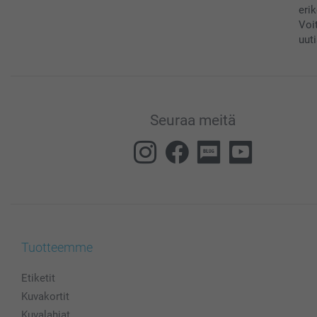
eri
Voi
uuti
Seuraa meitä
Tuotteemme
Etiketit
Kuvakortit
Kuvalahjat