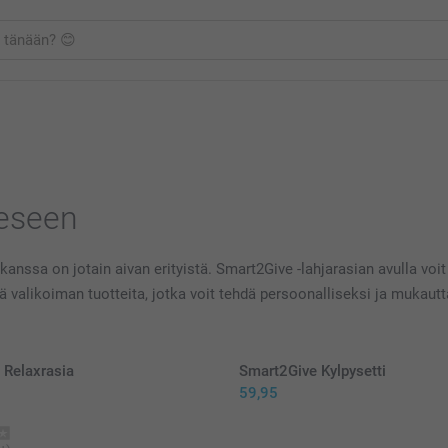
eeseen
nssa on jotain aivan erityistä. Smart2Give -lahjarasian avulla voit
tää valikoiman tuotteita, jotka voit tehdä persoonalliseksi ja mukaut
 Relaxrasia
Smart2Give Kylpysetti
59,95