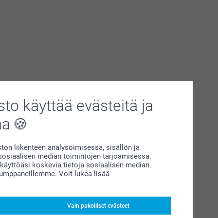
to käyttää evästeitä ja
aa
on liikenteen analysoimisessa, sisällön ja
siaalisen median toimintojen tarjoamisessa.
äyttöäsi koskevia tietoja sosiaalisen median,
kumppaneillemme. Voit lukea lisää
Vain pakolliset evästeet