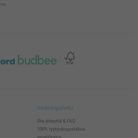
mme
.
Asiakaspalvelu
Ota yhteyttä & FAQ
100% tyytyväisyystakuu
smartbonus