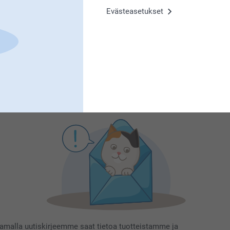
Evästeasetukset
Tilaa uutiskirje
irjoita sähköpostiosoitteesi tähän
Rekisteröidy
aamalla uutiskirjeemme saat tietoa tuotteistamme ja