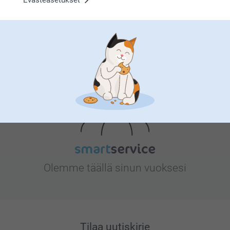
Evästeasetukset
Etsitkö inspiraatiota?
Olemme täällä sinun vuoksesi
Tilaa uutiskirje