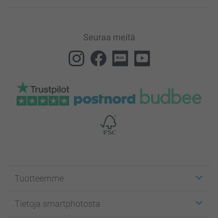
Seuraa meitä
Tuotteemme
Etiketit
Tietoja smartphotosta
Kuvakortit