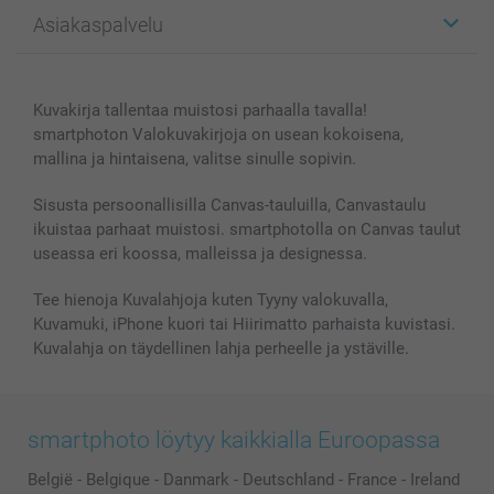
Kuvalahjat
Tietoja smartphotosta
Asiakaspalvelu
Kuvakirjat
Affiliate ohjelma
Canvas & Seinäkoristeet
Yleinen tietosuojalausunto
Ota yhteyttä & FAQ
Valokuvat, Julisteet & Taskukirjat
Evästekäytäntö
100% tyytyväisyystakuu
Kuvakirja tallentaa muistosi parhaalla tavalla!
Kännykkä & Tabletti
Sivukartta
smartbonus
smartphoton Valokuvakirjoja on usean kokoisena,
MyNameBook
Ehdot/takuut
Hinnat & maksutavat
mallina ja hintaisena, valitse sinulle sopivin.
Kuvakalenterit & Päivyrit
Investor Relations
Tilausten tila
Valokuvakehykset & Lisätarvikkeet
Sisusta persoonallisilla Canvas-tauluilla, Canvastaulu
ikuistaa parhaat muistosi. smartphotolla on Canvas taulut
Lahjakortti
useassa eri koossa, malleissa ja designessa.
Kaikki kuvatuotteet
Tee hienoja Kuvalahjoja kuten Tyyny valokuvalla,
Kuvamuki, iPhone kuori tai Hiirimatto parhaista kuvistasi.
Kuvalahja on täydellinen lahja perheelle ja ystäville.
smartphoto löytyy kaikkialla Euroopassa
België
-
Belgique
-
Danmark
-
Deutschland
-
France
-
Ireland