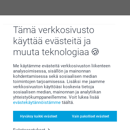
Miksi
smartphoto
?
Tämä verkkosivusto
käyttää evästeitä ja
muuta teknologiaa
Me käytämme evästeitä verkkosivuston liikenteen
analysoimisessa, sisällön ja mainonnan
Tyytyväisyystakuu
kohdentamisessa sekä sosiaalisen median
toimintojen tarjoamisessa. Lisäksi me jaamme
verkkosivuston käyttöäsi koskevia tietoja
sosiaalisen median, mainonnan ja analytiikan
yhteistyökumppaneillemme. Voit lukea lisää
evästekäytännöistämme
täältä.
Hyväksy kaikki evästeet
Vain pakolliset evästeet
Bonusta kaikista tilauksista