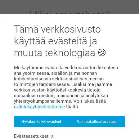
Miksi
smartphoto
?
Tämä verkkosivusto
käyttää evästeitä ja
muuta teknologiaa
Me käytämme evästeitä verkkosivuston liikenteen
Tyytyväisyystakuu
analysoimisessa, sisällön ja mainonnan
kohdentamisessa sekä sosiaalisen median
toimintojen tarjoamisessa. Lisäksi me jaamme
verkkosivuston käyttöäsi koskevia tietoja
sosiaalisen median, mainonnan ja analytiikan
yhteistyökumppaneillemme. Voit lukea lisää
evästekäytännöistämme
täältä.
Hyväksy kaikki evästeet
Vain pakolliset evästeet
Bonusta kaikista tilauksista
Evästeasetukset