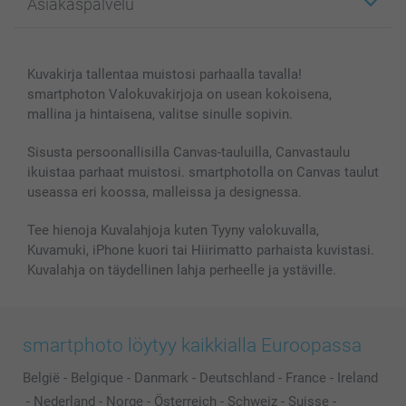
Asiakaspalvelu
Kuvakirjat
Affiliate ohjelma
Canvas & Seinäkoristeet
Yleinen tietosuojalausunto
Ota yhteyttä & FAQ
Valokuvat, Julisteet & Taskukirjat
Evästekäytäntö
100% tyytyväisyystakuu
Kuvakirja tallentaa muistosi parhaalla tavalla!
Kännykkä & Tabletti
Sivukartta
smartbonus
smartphoton Valokuvakirjoja on usean kokoisena,
MyNameBook
Ehdot/takuut
Hinnat & maksutavat
mallina ja hintaisena, valitse sinulle sopivin.
Kuvakalenterit & Päivyrit
Investor Relations
Tilausten tila
Valokuvakehykset & Lisätarvikkeet
Sisusta persoonallisilla Canvas-tauluilla, Canvastaulu
ikuistaa parhaat muistosi. smartphotolla on Canvas taulut
Lahjakortti
useassa eri koossa, malleissa ja designessa.
Kaikki kuvatuotteet
Tee hienoja Kuvalahjoja kuten Tyyny valokuvalla,
Kuvamuki, iPhone kuori tai Hiirimatto parhaista kuvistasi.
Kuvalahja on täydellinen lahja perheelle ja ystäville.
smartphoto löytyy kaikkialla Euroopassa
België
-
Belgique
-
Danmark
-
Deutschland
-
France
-
Ireland
-
Nederland
-
Norge
-
Österreich
-
Schweiz
-
Suisse
-