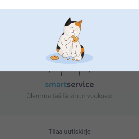
Etsitkö inspiraatiota?
Olemme täällä sinun vuoksesi
Tilaa uutiskirje