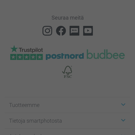
Seuraa meitä
Tuotteemme
Etiketit
Tietoja smartphotosta
Kuvakortit
Kuvalahjat
Tietoja smartphotosta