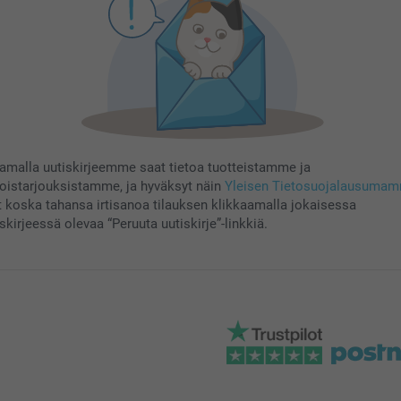
aamalla uutiskirjeemme saat tietoa tuotteistamme ja
koistarjouksistamme, ja hyväksyt näin
Yleisen Tietosuojalausuma
t koska tahansa irtisanoa tilauksen klikkaamalla jokaisessa
skirjeessä olevaa “Peruuta uutiskirje”-linkkiä.