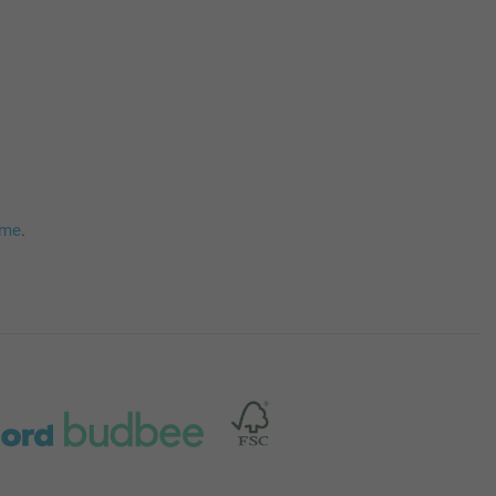
mme
.