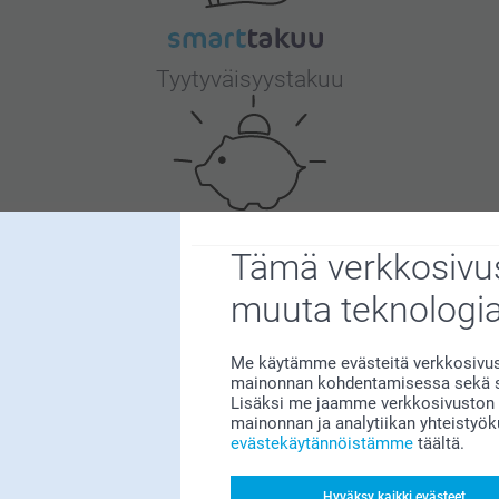
Tyytyväisyystakuu
Tämä verkkosivus
Bonusta kaikista tilauksista
muuta teknologi
Me käytämme evästeitä verkkosivust
mainonnan kohdentamisessa sekä so
Lisäksi me jaamme verkkosivuston k
mainonnan ja analytiikan yhteistyö
evästekäytännöistämme
täältä.
Etsitkö inspiraatiota?
Hyväksy kaikki evästeet