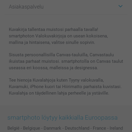
Kuvalahjat
Tietoja smartphotosta
Asiakaspalvelu
Kuvakirjat
Affiliate ohjelma
Canvas & Seinäkoristeet
Yleinen tietosuojalausunto
Ota yhteyttä & FAQ
Valokuvat, Julisteet & Taskukirjat
Evästekäytäntö
100% tyytyväisyystakuu
Kuvakirja tallentaa muistosi parhaalla tavalla!
Kännykkä & Tabletti
Sivukartta
smartbonus
smartphoton Valokuvakirjoja on usean kokoisena,
MyNameBook
Ehdot/takuut
Hinnat & maksutavat
mallina ja hintaisena, valitse sinulle sopivin.
Kuvakalenterit & Päivyrit
Investor Relations
Tilausten tila
Valokuvakehykset & Lisätarvikkeet
Sisusta persoonallisilla Canvas-tauluilla, Canvastaulu
ikuistaa parhaat muistosi. smartphotolla on Canvas taulut
Lahjakortti
useassa eri koossa, malleissa ja designessa.
Kaikki kuvatuotteet
Tee hienoja Kuvalahjoja kuten Tyyny valokuvalla,
Kuvamuki, iPhone kuori tai Hiirimatto parhaista kuvistasi.
Kuvalahja on täydellinen lahja perheelle ja ystäville.
smartphoto löytyy kaikkialla Euroopassa
België
-
Belgique
-
Danmark
-
Deutschland
-
France
-
Ireland