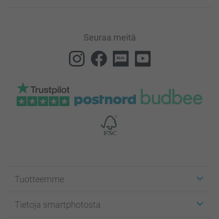
Seuraa meitä
Tuotteemme
Etiketit
Tietoja smartphotosta
Kuvakortit