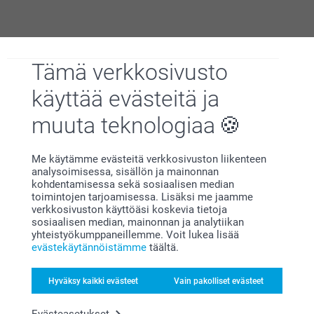
Miksi
smartphoto
?
Tämä verkkosivusto
käyttää evästeitä ja
muuta teknologiaa
Me käytämme evästeitä verkkosivuston liikenteen
analysoimisessa, sisällön ja mainonnan
Tyytyväisyystakuu
kohdentamisessa sekä sosiaalisen median
toimintojen tarjoamisessa. Lisäksi me jaamme
verkkosivuston käyttöäsi koskevia tietoja
sosiaalisen median, mainonnan ja analytiikan
yhteistyökumppaneillemme. Voit lukea lisää
evästekäytännöistämme
täältä.
Hyväksy kaikki evästeet
Vain pakolliset evästeet
Bonusta kaikista tilauksista