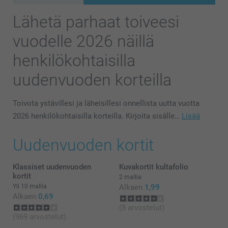
Lähetä parhaat toiveesi
vuodelle 2026 näillä
henkilökohtaisilla
uudenvuoden korteilla
Toivota ystävillesi ja läheisillesi onnellista uutta vuotta
2026 henkilökohtaisilla korteilla. Kirjoita sisälle…
Lisää
Uudenvuoden kortit
Klassiset uudenvuoden
Kuvakortit kultafolio
kortit
2 mallia
Yli 10 mallia
Alkaen
1,99
Alkaen
0,69
(8 arvostelut)
(969 arvostelut)