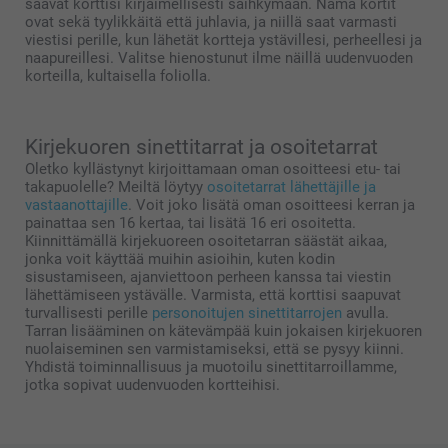
saavat korttisi kirjaimellisesti säihkymään. Nämä kortit
ovat sekä tyylikkäitä että juhlavia, ja niillä saat varmasti
viestisi perille, kun lähetät kortteja ystävillesi, perheellesi ja
naapureillesi. Valitse hienostunut ilme näillä uudenvuoden
korteilla, kultaisella foliolla.
Kirjekuoren sinettitarrat ja osoitetarrat
Oletko kyllästynyt kirjoittamaan oman osoitteesi etu- tai
takapuolelle? Meiltä löytyy
osoitetarrat lähettäjille ja
vastaanottajille
. Voit joko lisätä oman osoitteesi kerran ja
painattaa sen 16 kertaa, tai lisätä 16 eri osoitetta.
Kiinnittämällä kirjekuoreen osoitetarran säästät aikaa,
jonka voit käyttää muihin asioihin, kuten kodin
sisustamiseen, ajanviettoon perheen kanssa tai viestin
lähettämiseen ystävälle. Varmista, että korttisi saapuvat
turvallisesti perille
personoitujen sinettitarrojen
avulla.
Tarran lisääminen on kätevämpää kuin jokaisen kirjekuoren
nuolaiseminen sen varmistamiseksi, että se pysyy kiinni.
Yhdistä toiminnallisuus ja muotoilu sinettitarroillamme,
jotka sopivat uudenvuoden kortteihisi.