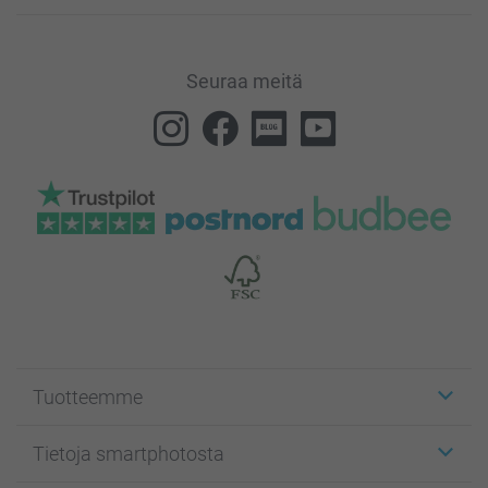
Seuraa meitä
Tuotteemme
Etiketit
Tietoja smartphotosta
Kuvakortit