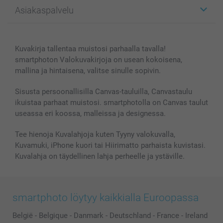
Kuvalahjat
Tietoja smartphotosta
Asiakaspalvelu
Kuvakirjat
Affiliate ohjelma
Canvas & Seinäkoristeet
Yleinen tietosuojalausunto
Ota yhteyttä & FAQ
Valokuvat, Julisteet & Taskukirjat
Evästekäytäntö
100% tyytyväisyystakuu
Kuvakirja tallentaa muistosi parhaalla tavalla!
Kännykkä & Tabletti
Sivukartta
smartbonus
smartphoton Valokuvakirjoja on usean kokoisena,
MyNameBook
Ehdot/takuut
Hinnat & maksutavat
mallina ja hintaisena, valitse sinulle sopivin.
Kuvakalenterit & Päivyrit
Investor Relations
Tilausten tila
Valokuvakehykset & Lisätarvikkeet
Sisusta persoonallisilla Canvas-tauluilla, Canvastaulu
ikuistaa parhaat muistosi. smartphotolla on Canvas taulut
Lahjakortti
useassa eri koossa, malleissa ja designessa.
Kaikki kuvatuotteet
Tee hienoja Kuvalahjoja kuten Tyyny valokuvalla,
Kuvamuki, iPhone kuori tai Hiirimatto parhaista kuvistasi.
Kuvalahja on täydellinen lahja perheelle ja ystäville.
smartphoto löytyy kaikkialla Euroopassa
België
-
Belgique
-
Danmark
-
Deutschland
-
France
-
Ireland