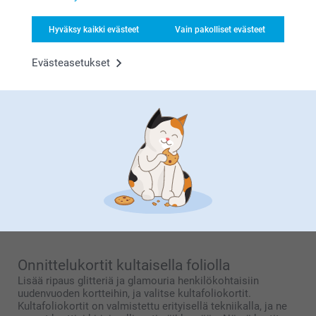
Hauskan muotoiset ja erikokoiset
uudenvuoden kortit
Hyväksy kaikki evästeet
Vain pakolliset evästeet
Laajasta valikoimastamme voit valita eri muotoisia ja
mallisia kortteja. Klassiset valokuvakorttimme ovat eri
muotoisia ja kokoisia: valitse minimalistinen mutta
Evästeasetukset
klassinen kortti ilman taittoa, vankka neliönmuotoinen
kortti tai huomiota herättävä panoraamakortti.
Erikoisempaa twistiä varten voit valita kehysreunaisen
kortin, siivekkään kortin, tai kortin erilaisilla kulmilla.
Todellinen katseenvangitsija on
kortti
. Kuvioitu viimeistely
antaa kortillesi leikkisän tunnelman ja pientä kimallusta,
joka varmasti kiinnittää kaikkien huomion. Kaikki
korttimme on painettu korkealaatuiselle kiiltävälle
paperille. Vaihtoehtoisesti voit valita mattapintaisen
korkealaatuisen paperin tai hieman kimallusta sisältävän
korkealaatuisen paperin. Tutustu ainutlaatuisiin malleihin ja
kokoihin, ja löydä täydellinen kortti jo tänään!
Onnittelukortit kultaisella foliolla
Lisää ripaus glitteriä ja glamouria henkilökohtaisiin
uudenvuoden kortteihin, ja valitse kultafoliokortit.
Kultafoliokortit on valmistettu erityisellä tekniikalla, ja ne