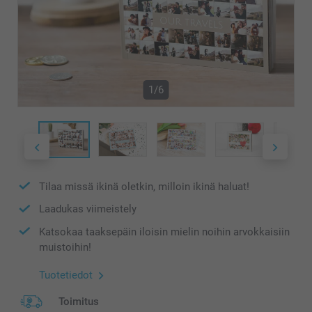
1/6
Tilaa missä ikinä oletkin, milloin ikinä haluat!
Laadukas viimeistely
Katsokaa taaksepäin iloisin mielin noihin arvokkaisiin
muistoihin!
Tuotetiedot
Toimitus