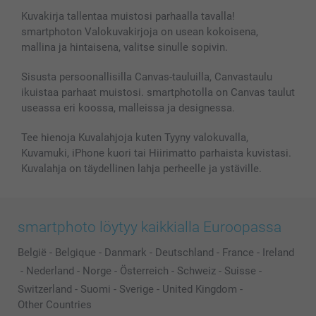
Kuvakirja tallentaa muistosi parhaalla tavalla!
smartphoton Valokuvakirjoja on usean kokoisena,
mallina ja hintaisena, valitse sinulle sopivin.
Sisusta persoonallisilla Canvas-tauluilla, Canvastaulu
ikuistaa parhaat muistosi. smartphotolla on Canvas taulut
useassa eri koossa, malleissa ja designessa.
Tee hienoja Kuvalahjoja kuten Tyyny valokuvalla,
Kuvamuki, iPhone kuori tai Hiirimatto parhaista kuvistasi.
Kuvalahja on täydellinen lahja perheelle ja ystäville.
smartphoto löytyy kaikkialla Euroopassa
België
-
Belgique
-
Danmark
-
Deutschland
-
France
-
Ireland
-
Nederland
-
Norge
-
Österreich
-
Schweiz
-
Suisse
-
Switzerland
-
Suomi
-
Sverige
-
United Kingdom
-
Other Countries