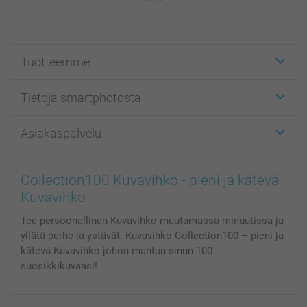
Tuotteemme
Etiketit
Tietoja smartphotosta
Kuvakortit
Kuvalahjat
Tietoja smartphotosta
Asiakaspalvelu
Kuvakirjat
Affiliate ohjelma
Canvas & Seinäkoristeet
Yleinen tietosuojalausunto
Ota yhteyttä & FAQ
Valokuvat, Julisteet & Taskukirjat
Evästekäytäntö
100% tyytyväisyystakuu
Collection100 Kuvavihko - pieni ja kätevä
Kännykkä & Tabletti
Sivukartta
smartbonus
Kuvavihko
MyNameBook
Ehdot/takuut
Hinnat & maksutavat
Tee persoonallinen Kuvavihko muutamassa minuutissa ja
Kuvakalenterit & Päivyrit
Investor Relations
Tilausten tila
yllätä perhe ja ystävät. Kuvavihko Collection100 – pieni ja
Valokuvakehykset & Lisätarvikkeet
kätevä Kuvavihko johon mahtuu sinun 100
Lahjakortti
suosikkikuvaasi!
Kaikki kuvatuotteet