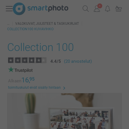
VALOKUVAT, JULISTEET & TASKUKIRJAT
COLLECTION100 KUVAVIHKO
Collection 100
4.4
/
5
(20 arvostelut)
16,
95
Alkaen
toimituskulut eivät sisälly hintaan