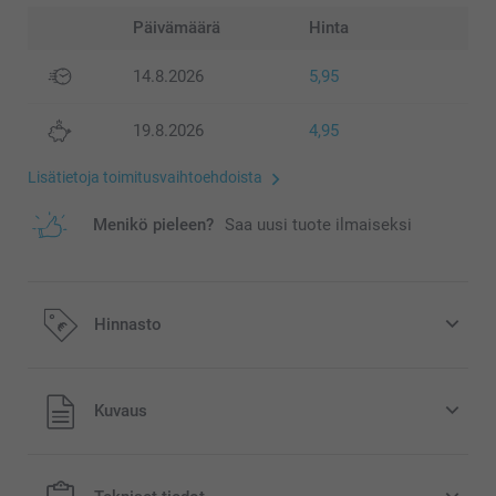
Päivämäärä
Hinta
14.8.2026
5,95
19.8.2026
4,95
Lisätietoja toimitusvaihtoehdoista
Menikö pieleen?
Saa uusi tuote ilmaiseksi
Hinnasto
Kaikki hinnat ovat euroina, sisältävät arvonlisäveron ja
Kuvaus
eivät sisällä postikuluja.