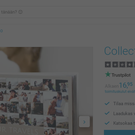
KO
Collec
16,
95
Alkaen
toimituskulut eivät
Tilaa missä
Laadukas v
Katsokaa t