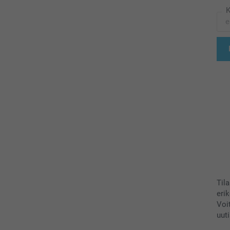
K
Til
eri
Voi
uuti