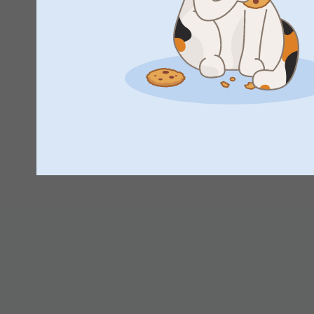
Collection vihkosta, se on ihanteellinen tapa koota ku
tilalle kuin vain irralliset valokuvat.
Lämpimin kiitoksin,
Miia @smartphoto