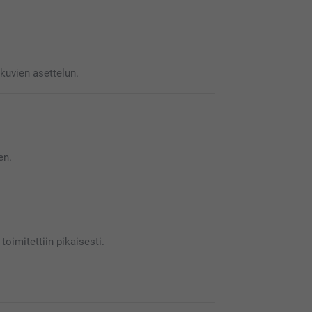
uvien asettelun.
en.
toimitettiin pikaisesti.