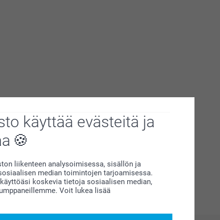
to käyttää evästeitä ja
aa
on liikenteen analysoimisessa, sisällön ja
siaalisen median toimintojen tarjoamisessa.
äyttöäsi koskevia tietoja sosiaalisen median,
kumppaneillemme. Voit lukea lisää