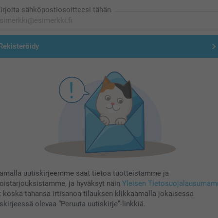
irjoita sähköpostiosoitteesi tähän
Rekisteröidy
aamalla uutiskirjeemme saat tietoa tuotteistamme ja
koistarjouksistamme, ja hyväksyt näin
Yleisen Tietosuojalausuma
t koska tahansa irtisanoa tilauksen klikkaamalla jokaisessa
skirjeessä olevaa “Peruuta uutiskirje”-linkkiä.