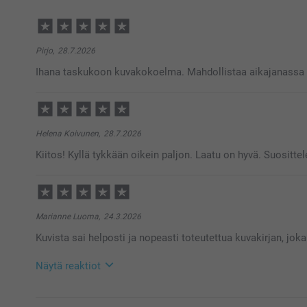
Pirjo,
28.7.2026
Ihana taskukoon kuvakokoelma. Mahdollistaa aikajanassa k
Helena Koivunen,
28.7.2026
Kiitos! Kyllä tykkään oikein paljon. Laatu on hyvä. Suosittel
Marianne Luoma,
24.3.2026
Kuvista sai helposti ja nopeasti toteutettua kuvakirjan, joka 
Näytä reaktiot
30.3.2026