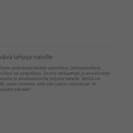
ivä lahjoja naisille
linen ystävänpäivälahja vaimollesi, tyttöystävällesi,
skollesi tai ystävällesi. Osoita rakkauttasi ja arvostustasi
isella ja ainutlaatuisella lahjalla hänelle. Meillä on
ille, joten varmista, että olet valmis helmikuun 14.
kkauden päivään!