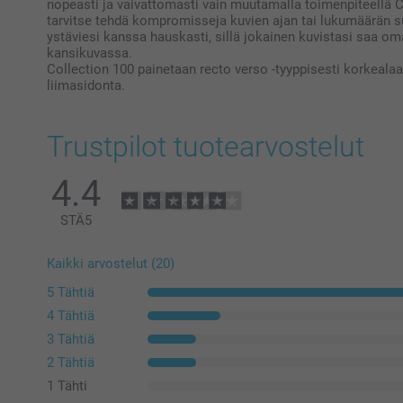
nopeasti ja vaivattomasti vain muutamalla toimenpiteellä Co
tarvitse tehdä kompromisseja kuvien ajan tai lukumäärän su
ystäviesi kanssa hauskasti, sillä jokainen kuvistasi saa 
kansikuvassa.
Collection 100 painetaan recto verso -tyyppisesti korkealaat
liimasidonta.
Trustpilot tuotearvostelut
4.4
STÄ
5
Kaikki arvostelut (20)
5 Tähtiä
4 Tähtiä
3 Tähtiä
2 Tähtiä
1 Tähti