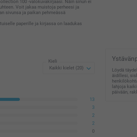
llection 100 -valokuvakirjaasi. Näin sinun ei
postikuluja.
hteen. Voit jakaa muistoja perheesi ja
oman sivunsa ja paikan pehmeässä
uiselle paperille ja kirjassa on laadukas
Ystävänpä
Kieli
Löydä täydel
äidillesi, si
henkilökohta
lahjoja kaik
päivään, ra
13
3
2
2
0