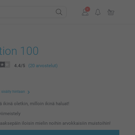
tion 100
4.4
/
5
(20 arvostelut)
 sisälly hintaan
 ikinä oletkin, milloin ikinä haluat!
iimeistely
aaksepäin iloisin mielin noihin arvokkaisiin muistoihin!