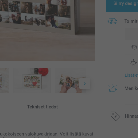
Siirry desig
Toimit
Lisäti
Menikö
Tekniset tiedot
Hinna
ukokoiseen valokuvakirjaan. Voit lisätä kuvat
Kaikki hinnat ov