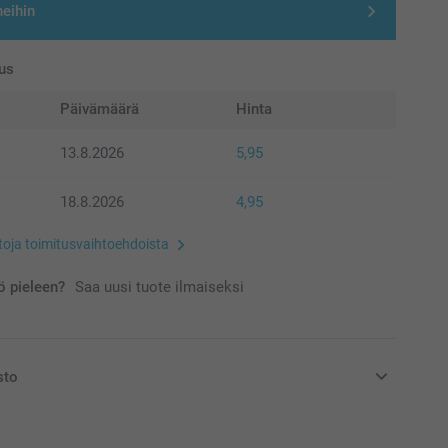
neihin
us
Päivämäärä
Hinta
13.8.2026
5,95
18.8.2026
4,95
etoja toimitusvaihtoehdoista
 pieleen?
Saa uusi tuote ilmaiseksi
sto
at euroina, sisältävät arvonlisäveron ja eivät sisällä