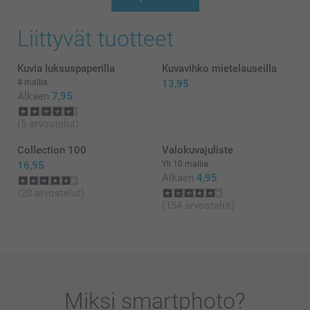
Kiitokset palautteestasi, olemme kiitollisia siitä 🌸
Ethän epäröi ottaa yhteyttä asiakaspalveluun
Liittyvät tuotteet
saadaksesi apua, mikäli tarvitset sitä 😊
Lämpimin terveisin
Kaisa @smartphoto
Kuvia luksuspaperilla
Kuvavihko mietelauseilla
4 mallia
13,95
Alkaen
7,95
(5 arvostelut)
Collection 100
Valokuvajuliste
16,95
Yli 10 mallia
Alkaen
4,95
(20 arvostelut)
(154 arvostelut)
Miksi
smartphoto
?