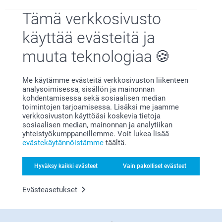
Tämä verkkosivusto
lindb,
käyttää evästeitä ja
18.3.2026
Kiva tuote, nopea toimitus.
muuta teknologiaa
Näytä reaktiot
Me käytämme evästeitä verkkosivuston liikenteen
analysoimisessa, sisällön ja mainonnan
30.3.2026
kohdentamisessa sekä sosiaalisen median
14:07
toimintojen tarjoamisessa. Lisäksi me jaamme
Hei Lindb.,
verkkosivuston käyttöäsi koskevia tietoja
Sari,
❤️ kiitos 4 tähdestä ja palautteestasi! Ihanaa kuulla,
sosiaalisen median, mainonnan ja analytiikan
25.12.2025
että pidät Kuvat rasiassa-tuotteesta. 😊
yhteistyökumppaneillemme. Voit lukea lisää
Toivottavasti vierailet pian jälleen smartphoto.fi-
Laadukas ja kiva lahja
evästekäytännöistämme
täältä.
sivustolla!
Lämpimin terveisin,
Näytä reaktiot
Kirsi @smartphoto
Hyväksy kaikki evästeet
Vain pakolliset evästeet
21.1.2026
Evästeasetukset
10:50
Hei Sari!
Heidi,
Kiitokset palautteestasi, olemme kiitollisia siitä 🌸
25.12.2025
Ethän epäröi ottaa yhteyttä asiakaspalveluun