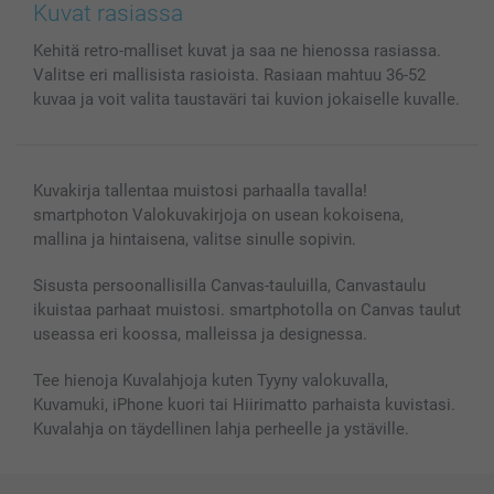
Valokuvat, Julisteet & Taskukirjat
Evästekäytäntö
100% tyytyväisyystakuu
Kuvat rasiassa
Kännykkä & Tabletti
Sivukartta
smartbonus
Kehitä retro-malliset kuvat ja saa ne hienossa rasiassa.
MyNameBook
Ehdot/takuut
Hinnat & maksutavat
Valitse eri mallisista rasioista. Rasiaan mahtuu 36-52
Kuvakalenterit & Päivyrit
Investor Relations
Tilausten tila
kuvaa ja voit valita taustaväri tai kuvion jokaiselle kuvalle.
Valokuvakehykset & Lisätarvikkeet
Lahjakortti
Kaikki kuvatuotteet
Kuvakirja tallentaa muistosi parhaalla tavalla!
smartphoton Valokuvakirjoja on usean kokoisena,
mallina ja hintaisena, valitse sinulle sopivin.
Sisusta persoonallisilla Canvas-tauluilla, Canvastaulu
ikuistaa parhaat muistosi. smartphotolla on Canvas taulut
useassa eri koossa, malleissa ja designessa.
Tee hienoja Kuvalahjoja kuten Tyyny valokuvalla,
Kuvamuki, iPhone kuori tai Hiirimatto parhaista kuvistasi.
Kuvalahja on täydellinen lahja perheelle ja ystäville.