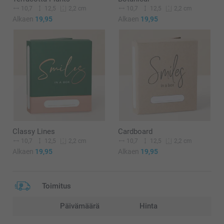
10,7
12,5
10,7
12,5
2,2 cm
2,2 cm
Alkaen
19,95
Alkaen
19,95
Classy Lines
Cardboard
10,7
12,5
10,7
12,5
2,2 cm
2,2 cm
Alkaen
19,95
Alkaen
19,95
Toimitus
Päivämäärä
Hinta