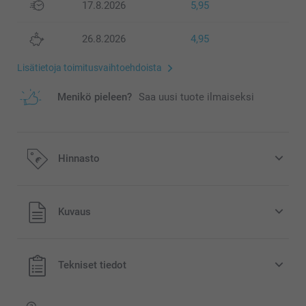
17.8.2026
5,95
26.8.2026
4,95
Lisätietoja toimitusvaihtoehdoista
Menikö pieleen?
Saa uusi tuote ilmaiseksi
Hinnasto
Kaikki hinnat ovat euroina, sisältävät arvonlisäveron ja
Kuvaus
eivät sisällä postikuluja.
Tekniset tiedot