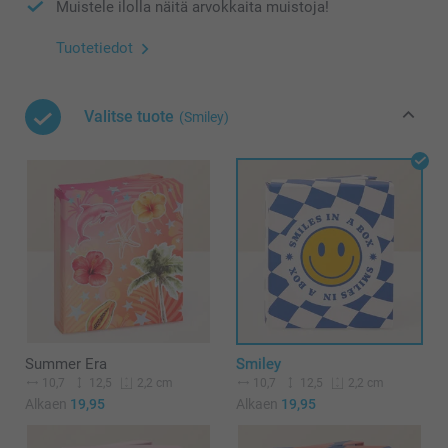
Muistele ilolla näitä arvokkaita muistoja!
Tuotetiedot
Valitse tuote
(Smiley)
Summer Era
Smiley
10,7
12,5
10,7
12,5
2,2 cm
2,2 cm
Alkaen
19,95
Alkaen
19,95