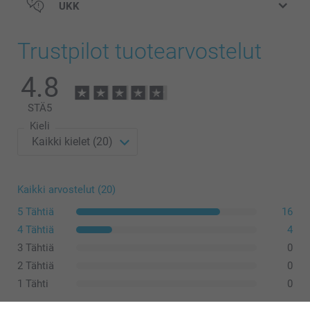
UKK
Trustpilot tuotearvostelut
4.8
STÄ
5
Kieli
Kaikki arvostelut (20)
5 Tähtiä
16
4 Tähtiä
4
3 Tähtiä
0
2 Tähtiä
0
1 Tähti
0