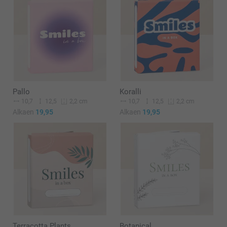
Pallo
Koralli
10,7
12,5
10,7
12,5
2,2 cm
2,2 cm
Alkaen
19,95
Alkaen
19,95
Terracotta Plants
Botanical