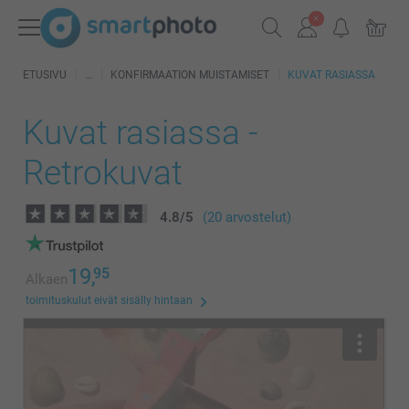
ETUSIVU
KONFIRMAATION MUISTAMISET
KUVAT RASIASSA
Kuvat rasiassa -
Retrokuvat
4.8
/
5
(20 arvostelut)
19,
95
Alkaen
toimituskulut eivät sisälly hintaan