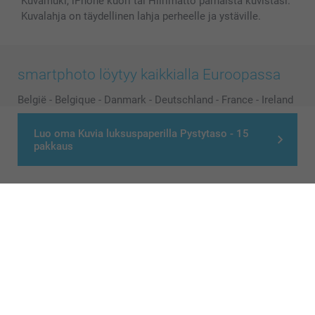
Kuvamuki, iPhone kuori tai Hiirimatto parhaista kuvistasi.
Kuvalahja on täydellinen lahja perheelle ja ystäville.
smartphoto löytyy kaikkialla Euroopassa
België
-
Belgique
-
Danmark
-
Deutschland
-
France
-
Ireland
-
Nederland
-
Norge
-
Österreich
-
Schweiz
-
Suisse
-
Luo oma Kuvia luksuspaperilla Pystytaso - 15
Switzerland
-
Suomi
-
Sverige
-
United Kingdom
-
pakkaus
Other Countries
Kaikki hinnat ovat euroina, sisältävät arvonlisäveron ja eivät sisällä
postikuluja.
© smartphoto group. All rights reserved