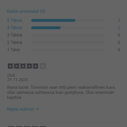
Kaikki arvostelut (5)
5 Tähtiä
3
4 Tähtiä
2
3 Tähtiä
0
2 Tähtiä
0
1 Tähti
0
Outi,
21.11.2025
Ihana tuote. Toivoisin vaan että pieni vaakamallinen kuva
olisi samassa suhteessa kuin pystykuva. Olisi enemmän
käyttöä.
Näytä reaktiot
25.11.2025