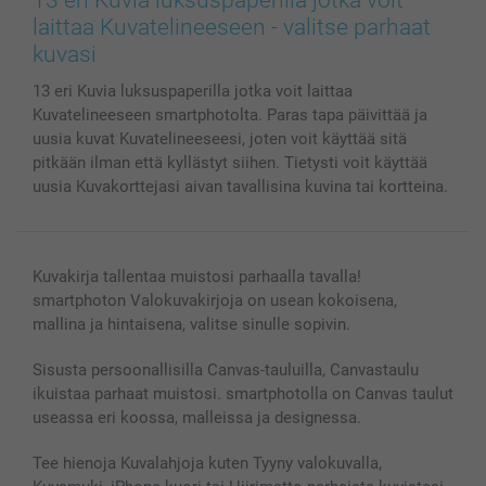
Kännykkä & Tabletti
Sivukartta
smartbonus
laittaa Kuvatelineeseen - valitse parhaat
MyNameBook
Ehdot/takuut
Hinnat & maksutavat
kuvasi
Kuvakalenterit & Päivyrit
Investor Relations
Tilausten tila
13 eri Kuvia luksuspaperilla jotka voit laittaa
Valokuvakehykset & Lisätarvikkeet
Kuvatelineeseen smartphotolta. Paras tapa päivittää ja
Lahjakortti
uusia kuvat Kuvatelineeseesi, joten voit käyttää sitä
Kaikki kuvatuotteet
pitkään ilman että kyllästyt siihen. Tietysti voit käyttää
uusia Kuvakorttejasi aivan tavallisina kuvina tai kortteina.
Kuvakirja tallentaa muistosi parhaalla tavalla!
smartphoton Valokuvakirjoja on usean kokoisena,
mallina ja hintaisena, valitse sinulle sopivin.
Sisusta persoonallisilla Canvas-tauluilla, Canvastaulu
ikuistaa parhaat muistosi. smartphotolla on Canvas taulut
useassa eri koossa, malleissa ja designessa.
Tee hienoja Kuvalahjoja kuten Tyyny valokuvalla,