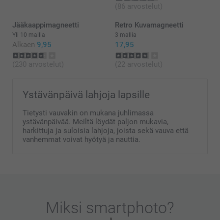
osoitteessa.
(86 arvostelut)
Lämpimin kiitoksin,
Jääkaappimagneetti
Retro Kuvamagneetti
Kirsi/Smartphoto
Yli 10 mallia
3 mallia
Alkaen
9,95
17,95
(230 arvostelut)
(22 arvostelut)
Ystävänpäivä lahjoja lapsille
Tietysti vauvakin on mukana juhlimassa
ystävänpäivää. Meiltä löydät paljon mukavia,
harkittuja ja suloisia lahjoja, joista sekä vauva että
vanhemmat voivat hyötyä ja nauttia.
Miksi
smartphoto
?