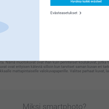
Hyväksy kaikki evästeet
llä on tärkeitä harrastuksia, ottakaa rohkeasti ne mukaan kuvaan v
rkeässä ympäristössä. Vain mielikuvitus on rajana, tärkeintä on t
Evästeasetukset
ankarille
ssä 5-vuotisjuhlat tai 50-vuotisjuhlat, jos osaat kuvata ja omistat 
ivänsankarista yksin että läheisten kanssa, ja tilaa muotokuvat lahj
uat antaa valokuvasta tehdyn muotokuvan vielä juhlavamman näköisen
tphotolla
. Nämä muotokuvat ovat ihan kuin perinteiset koulukuvat, jotka til
at ovat erityisen käteviä silloin kun tarvitset saman kuvan eri tark
aalle mattapintaiselle valokuvapaperille. Valitse parhaat kuvat, l
Miksi
smartphoto
?