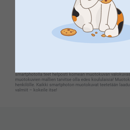
Muotokuvan ei tarvitse olla tylsä! Jos potretin päähenkilö
myös kuva oman eläinystävän kanssa, tai jossain itselle tä
Potrettikuva on ikimuistoinen lahja päiväns
Juhlista elämän tärkeitä etappeja muotokuvalla! Olipa kysee
mieleenjäävä lahja päivänsankarille. Ota potretteja sekä pä
valikoiman ihania ja käytännöllisiä tuotteita – ja jos hal
Teetä upeat muotokuvat valokuvasta smar
smartphotolla teet helposti komean muotokuvan valokuvasta
muotokuvien mallien tarvitse olla edes koululaisia! Muotokuv
henkilölle. Kaikki smartphoton muotokuvat teetetään laadukk
valmiit – kokeile itse!