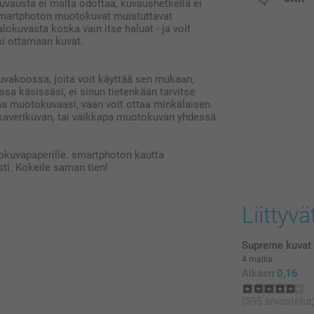
ukuvausta ei malta odottaa, kuvaushetkellä ei
postikuluja.
a! smartphoton muotokuvat muistuttavat
okuvasta koska vain itse haluat - ja voit
si ottamaan kuvat.
vakoossa, joita voit käyttää sen mukaan,
ssa käsissäsi, ei sinun tietenkään tarvitse
vaa muotokuvaasi, vaan voit ottaa minkälaisen
i kaverikuvan, tai vaikkapa muotokuvan yhdessä
lokuvapaperille. smartphoton kautta
ti. Kokeile saman tien!
Liittyvä
Supreme kuvat 
4 mallia
Alkaen
0,16
(395 arvostelut