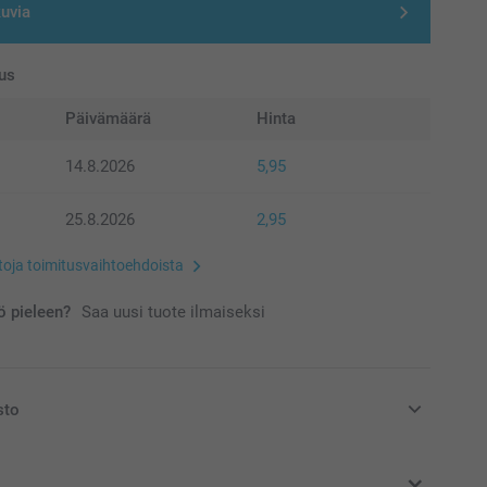
uvia
us
Päivämäärä
Hinta
14.8.2026
5,95
25.8.2026
2,95
etoja toimitusvaihtoehdoista
 pieleen?
Saa uusi tuote ilmaiseksi
sto
at euroina, sisältävät arvonlisäveron ja eivät sisällä