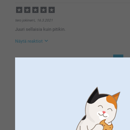
22.7.2021
13:18
Hei,
Suuret kiitokset 4 tähden palautteesta, olemme kiitoll
tero jokinen\,
16.3.2021
muotokuvista:)
Juuri sellaisia kuin pitikin.
Toivottavasti näemme pian taas smartphoto.fi -osoi
Lämpimin kiitoksin,
Kirsi, Smartphoto
Näytä reaktiot
17.3.2021
1
15:47
Hei Tero
Suuret kiitokset palautteestasi, se on meille korva
Kiva että tuote vastasi odotuksia!
M
Lämpimin kiitoksin,
Johanna, Smartphoto
Olitpa sisällä tai ulkona, hyvä valaistus 
Jos otat muotokuvia itse kotona, muista valita paikka missä
aivan suoraa valoa, vaan mielellään pehmeää, kuten valoku
ylioppilasjuhlissa.
Persoonallinen muotokuvaus – näin onnist