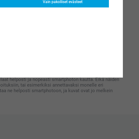
Vain pakolliset evästeet
aikkapa harrastusvälineiden muodossa. Muotokuva voi olla
ehdä muotokuvasta persoonallinen ja mallinsa näköinen!
hyvän kameran, on juhlapotretin kuvaus erittäin
aksi.
Syntymäpäiviä
varten löydät muuten meiltä laajan
ä, tutustu muihin
valokuvavaihtoehtoihimme
!
aat helposti ja nopeasti smartphoton kautta. Eikä näiden
oituksiin, tai esimerkiksi annettavaksi monelle eri
ataa ne helposti smartphotoon, ja kuvat ovat jo melkein