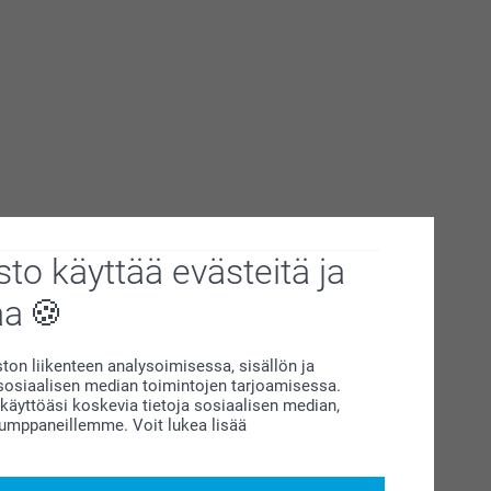
to käyttää evästeitä ja
jä
aa
on liikenteen analysoimisessa, sisällön ja
 voi olla myös tarpeen käyttää. Se ei saisi kuitenkaan olla
siaalisen median toimintojen tarjoamisessa.
a vaihtoehto, etenkin kesällä
rippijuhlissa
tai
äyttöäsi koskevia tietoja sosiaalisen median,
kumppaneillemme. Voit lukea lisää