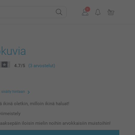
kuvia
4.7
/
5
(3 arvostelut)
 sisälly hintaan
 ikinä oletkin, milloin ikinä haluat!
iimeistely
aaksepäin iloisin mielin noihin arvokkaisiin muistoihin!