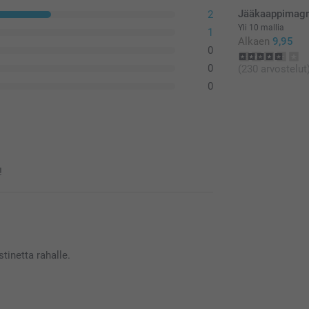
Jääkaappimagn
2
Yli 10 mallia
1
Alkaen
9,95
0
0
(230 arvostelut
0
!
tinetta rahalle.