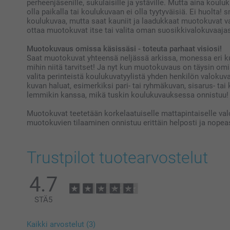
perheenjäsenille, sukulaisille ja ystäville. Mutta aina koul
olla paikalla tai koulukuvaan ei olla tyytyväisiä. Ei huolt
koulukuvaa, mutta saat kauniit ja laadukkaat muotokuvat val
ottaa muotokuvat itse tai valita oman suosikkivalokuvaaja
Muotokuvaus omissa käsissäsi - toteuta parhaat visiosi!
Saat muotokuvat yhteensä neljässä arkissa, monessa eri ku
mihin niitä tarvitset! Ja nyt kun muotokuvaus on täysin omi
valita perinteistä koulukuvatyylistä yhden henkilön valoku
kuvan haluat, esimerkiksi pari- tai ryhmäkuvan, sisarus- ta
lemmikin kanssa, mikä tuskin koulukuvauksessa onnistuu!
Muotokuvat teetetään korkelaatuiselle mattapintaiselle va
muotokuvien tilaaminen onnistuu erittäin helposti ja nopeas
Trustpilot tuotearvostelut
4.7
STÄ
5
Kaikki arvostelut (3)