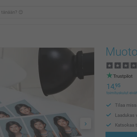
Muoto
14,
95
toimituskulut eivät
Tilaa missä
Laadukas v
Katsokaa t