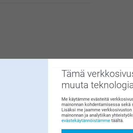
isia siitä. Kiva että pidät tilaamistasi
tteessa.
Tämä verkkosivus
amattoman tärkeää.
uotokuvaus – ohjeita ja vinkke
muuta teknologi
on muotokuvassa tärkeää
Me käytämme evästeitä verkkosivust
 valaistus on hyvä. Luonnonvalo on aina paras valo, mutta lisävaloa
mainonnan kohdentamisessa sekä so
vastudioilla olet ehkä nähnyt. Muotokuvaus ulkona on myös loistav
Lisäksi me jaamme verkkosivuston k
mainonnan ja analytiikan yhteistyö
evästekäytännöistämme
täältä.
ut!