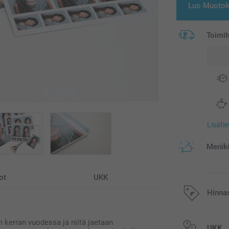
Luo Muotok
Toimit
Lisäti
Menikö
ot
UKK
Hinna
 kerran vuodessa ja niitä jaetaan
Kaikki hinnat ov
UKK