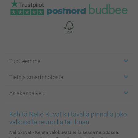
Tuotteemme
Etiketit
Tietoja smartphotosta
Kuvakortit
Kuvalahjat
Tietoja smartphotosta
Asiakaspalvelu
Kuvakirjat
Affiliate ohjelma
Canvas & Seinäkoristeet
Yleinen tietosuojalausunto
Ota yhteyttä & FAQ
Valokuvat, Julisteet & Taskukirjat
Evästekäytäntö
100% tyytyväisyystakuu
Kehitä Neliö Kuvat kiiltävällä pinnalla joko
Kännykkä & Tabletti
Sivukartta
smartbonus
valkoisilla reunoilla tai ilman.
MyNameBook
Ehdot/takuut
Hinnat & maksutavat
Neliökuvat - Kehitä valokuvasi erilaisessa muodossa.
Kuvakalenterit & Päivyrit
Investor Relations
Tilausten tila