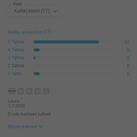
10 - 49
Alkaen
0,30
Kieli
50 - 99
Alkaen
0,16
Reunat
100 - 499
Alkaen
0,15
Kaikki arvostelut (77)
Ilmainen
5 Tähtiä
63
500+
Alkaen
0,14
4 Tähtiä
6
3 Tähtiä
2
2 Tähtiä
0
1 Tähti
6
Laura,
1.7.2026
Ei ole tuotteet tulleet.
Näytä reaktiot