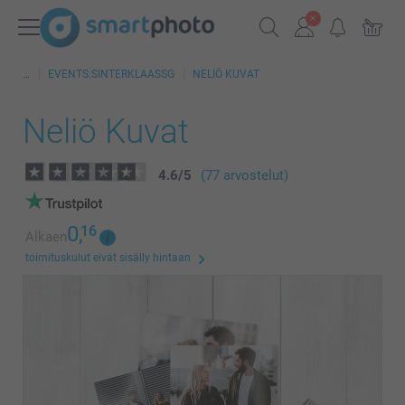
EVENTS.SINTERKLAASSG
NELIÖ KUVAT
Neliö Kuvat
4.6
/
5
(77 arvostelut)
0,
16
Alkaen
toimituskulut eivät sisälly hintaan