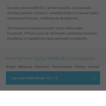
Sisusta persoonallisilla Canvas-tauluilla, Canvastaulu
ikuistaa parhaat muistosi. smartphotolla on Canvas taulut
useassa eri koossa, malleissa ja designessa.
Tee hienoja Kuvalahjoja kuten Tyyny valokuvalla,
Kuvamuki, iPhone kuori tai Hiirimatto parhaista kuvistasi.
Kuvalahja on täydellinen lahja perheelle ja ystäville.
smartphoto löytyy kaikkialla Euroopassa
België
-
Belgique
-
Danmark
-
Deutschland
-
France
-
Ireland
-
Nederland
-
Norge
-
Österreich
-
Schweiz
-
Suisse
-
Luo oma Neliö Kuvat 10 x 10
Switzerland
-
Suomi
-
Sverige
-
United Kingdom
-
Other Countries
Kaikki hinnat ovat euroina, sisältävät arvonlisäveron ja eivät sisällä
postikuluja.