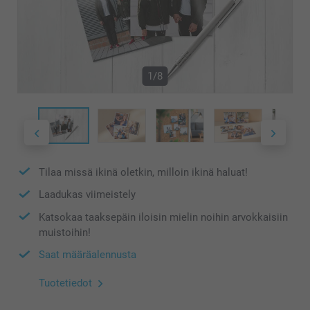
1/8
Tilaa missä ikinä oletkin, milloin ikinä haluat!
Laadukas viimeistely
Katsokaa taaksepäin iloisin mielin noihin arvokkaisiin
muistoihin!
Saat määräalennusta
Tuotetiedot