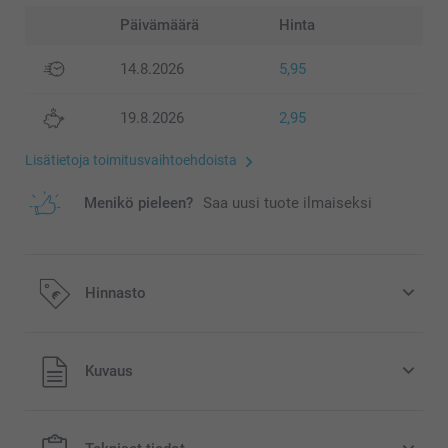
Päivämäärä
Hinta
14.8.2026
5,95
19.8.2026
2,95
Lisätietoja toimitusvaihtoehdoista
Menikö pieleen?
Saa uusi tuote ilmaiseksi
Hinnasto
Kaikki hinnat ovat euroina, sisältävät arvonlisäveron ja
Kuvaus
eivät sisällä postikuluja.