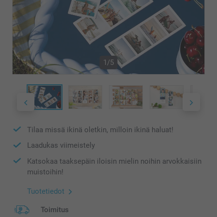
1/5
Tilaa missä ikinä oletkin, milloin ikinä haluat!
Laadukas viimeistely
Katsokaa taaksepäin iloisin mielin noihin arvokkaisiin
muistoihin!
Tuotetiedot
Toimitus