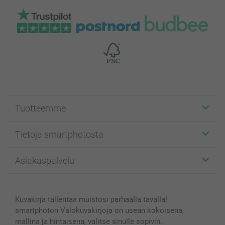
Tuotteemme
Etiketit
Tietoja smartphotosta
Kuvakortit
Kuvalahjat
Tietoja smartphotosta
Asiakaspalvelu
Kuvakirjat
Affiliate ohjelma
Canvas & Seinäkoristeet
Yleinen tietosuojalausunto
Ota yhteyttä & FAQ
Valokuvat, Julisteet & Taskukirjat
Evästekäytäntö
100% tyytyväisyystakuu
Kuvakirja tallentaa muistosi parhaalla tavalla!
Kännykkä & Tabletti
Sivukartta
smartbonus
smartphoton Valokuvakirjoja on usean kokoisena,
MyNameBook
Ehdot/takuut
Hinnat & maksutavat
mallina ja hintaisena, valitse sinulle sopivin.