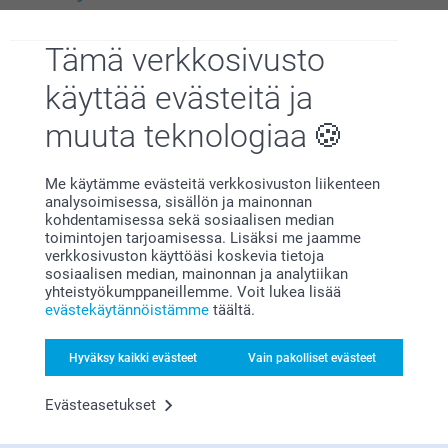
Hei Niina
Suuret kiitokset 5 tähdestä ja palautteesta, se on
Kuvat rasiassa
Kaksiosainen kortti (12 kpl)
meille korvaamattoman tärkeää. Kiva että pidät
Uudet mallit
8 mallia
2 mallia
Tämä verkkosivusto
meidän photo booth kuvista,
Alkaen
19,95
19,95
Toivottavasti näemme pian taas smartphoto.fi -
käyttää evästeitä ja
osoitteessa.
(20 arvostelut)
(11 arvostelut)
Lämpimin kiitoksin,
muuta teknologiaa
Johanna, Smartphoto
Kuvakirjat
Syntymäpäiväkalenteri
Yli 10 mallia
3 mallia
Me käytämme evästeitä verkkosivuston liikenteen
Alkaen
44,95
Alkaen
16,95
analysoimisessa, sisällön ja mainonnan
kohdentamisessa sekä sosiaalisen median
(987 arvostelut)
(10 arvostelut)
toimintojen tarjoamisessa. Lisäksi me jaamme
verkkosivuston käyttöäsi koskevia tietoja
sosiaalisen median, mainonnan ja analytiikan
yhteistyökumppaneillemme. Voit lukea lisää
evästekäytännöistämme
täältä.
Miksi
smartphoto
?
Hyväksy kaikki evästeet
Vain pakolliset evästeet
Evästeasetukset