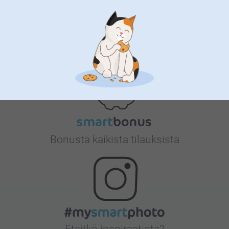
Tyytyväisyystakuu
Bonusta kaikista tilauksista