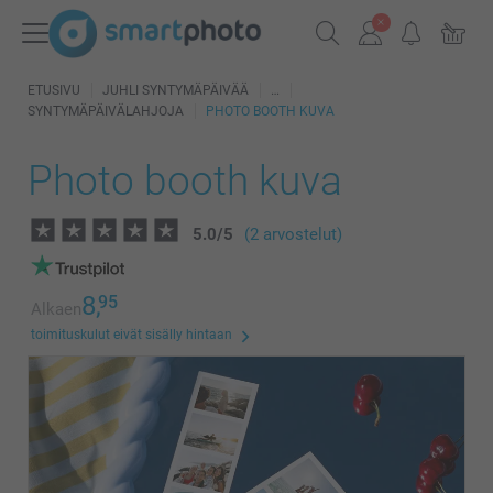
ETUSIVU
JUHLI SYNTYMÄPÄIVÄÄ
SYNTYMÄPÄIVÄLAHJOJA
PHOTO BOOTH KUVA
Photo booth kuva
5.0
/
5
(2 arvostelut)
8,
95
Alkaen
toimituskulut eivät sisälly hintaan