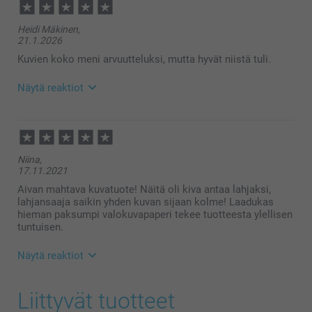
Heidi Mäkinen,
21.1.2026
Kuvien koko meni arvuutteluksi, mutta hyvät niistä tuli.
Näytä reaktiot
21.1.2026
15:29
Hei Heidi!
Niina,
Kiitokset palautteestasi, olemme kiitollisia siitä 🌸
17.11.2021
Ethän epäröi ottaa yhteyttä asiakaspalveluun
saadaksesi apua, mikäli tarvitset sitä 😊
Aivan mahtava kuvatuote! Näitä oli kiva antaa lahjaksi,
Lämpimin terveisin
lahjansaaja saikin yhden kuvan sijaan kolme! Laadukas
Kaisa @smartphoto
hieman paksumpi valokuvapaperi tekee tuotteesta ylellisen
tuntuisen.
Näytä reaktiot
17.11.2021
Liittyvät tuotteet
13:59