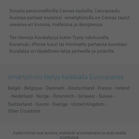
Kuvakalenterit & Päivyrit
Investor Relations
Tilausten tila
Valokuvakehykset & Lisätarvikkeet
Sisusta persoonallisilla Canvas-tauluilla, Canvastaulu
ikuistaa parhaat muistosi. smartphotolla on Canvas taulut
Lahjakortti
useassa eri koossa, malleissa ja designessa.
Kaikki kuvatuotteet
Tee hienoja Kuvalahjoja kuten Tyyny valokuvalla,
Kuvamuki, iPhone kuori tai Hiirimatto parhaista kuvistasi.
Kuvalahja on täydellinen lahja perheelle ja ystäville.
smartphoto löytyy kaikkialla Euroopassa
België
-
Belgique
-
Danmark
-
Deutschland
-
France
-
Ireland
-
Nederland
-
Norge
-
Österreich
-
Schweiz
-
Suisse
-
Switzerland
-
Suomi
-
Sverige
-
United Kingdom
-
Other Countries
Kaikki hinnat ovat euroina, sisältävät arvonlisäveron ja eivät sisällä
postikuluja.